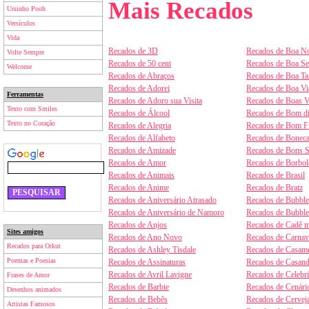
Mais Recados
Ursinho Pooh
Versículos
Vida
Recados de 3D
Recados de Boa No
Volte Sempre
Recados de 50 cent
Recados de Boa S
Welcome
Recados de Abraços
Recados de Boa Ta
Recados de Adorei
Recados de Boa V
Ferramentas
Recados de Adoro sua Visita
Recados de Boas V
Texto com Smiles
Recados de Álcool
Recados de Bom d
Texto no Coração
Recados de Alegria
Recados de Bom F
Recados de Alfabeto
Recados de Boneca
Recados de Amizade
Recados de Bons 
Recados de Amor
Recados de Borbol
Recados de Animais
Recados de Brasil
Recados de Anime
Recados de Bratz
Recados de Aniversário Atrasado
Recados de Bubbl
Recados de Aniversário de Namoro
Recados de Bubbl
Recados de Anjos
Recados de Cadê m
Sites amigos
Recados de Ano Novo
Recados de Carnav
Recados para Orkut
Recados de Ashley Tisdale
Recados de Casam
Poemas e Poesias
Recados de Assinaturas
Recados de Casan
Recados de Avril Lavigne
Recados de Celebr
Frases de Amor
Recados de Barbie
Recados de Cenári
Desenhos animados
Recados de Bebês
Recados de Cervej
Artistas Famosos