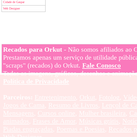
Cidade de Gaspar
Web Designer
Recados para Orkut
- Não somos afiliados ao Or
Prestamos apenas um serviço de utilidade pública
"scraps" (recados) do Orkut.
Fale Conosco
Todas as imagens, gráficos, desenhos e animaçõe
Política de Privacidade
Parceiros:
Entretenimento
,
Orkut
,
Fotolog
,
Víde
Jogos de Cama
,
Resumo de Livros
,
Lençol de C
Mensagens
,
Cursos online
,
Mulher brasileira
,
Ca
animados
,
Frases de Amor
,
Músicas grátis
,
Notí
Piadas engraçadas
,
Poemas e Poesias
,
Recados p
Web Designer