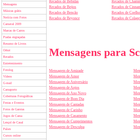
Recados de Bebidas
Recados de Chamm
Mensagens
Recados de Beijos
Recados de Cinnam
Músicas grátis
Recados de Benção
Recados de Coelho
Notícia com Fotos
Recados de Beyonce
Recados de Colag
Carnaval 2009
Marcas de Carros
Piadas engraçadas
Resumo de Livros
Mensagens para Sc
Orkut
Recados
Entretenimento
Fotolog
Mensagem de Amizade
Men
Mensagem de Amor
Men
Vídeos
Mensagem de Aniversário
Men
G-mail
Mensagem de Anjos
Men
Carnaporto
Mensagem de Ano Novo
Men
Coberturas Fotográficas
Mensagem de Bom Dia
Men
Festas e Eventos
Mensagem de Cantadas
Men
Fotos de Garotas
Mensagem de Carinho
Men
Mensagem de Casamento
Men
Jogos de Cama
Mensagem de Cumprimentos
Men
Lençol de Casal
Mensagem de Desculpa
Men
Países
Cursos online