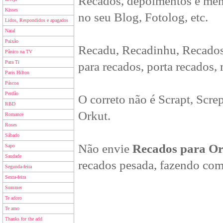
Recados, depoimentos e men
Kisses
no seu Blog, Fotolog, etc.
Lidos, Respondidos e apagados
Natal
Paixão
Recadu, Recadinhu, Recados
Pânico na TV
Para Ti
para recados, porta recados,
Paris Hilton
Páscoa
Perdão
O correto não é Scrapt, Scre
RBD
Orkut.
Romance
Roses
Sábado
Não envie
Recados para O
Sapo
Saudade
recados pesada, fazendo com
Segunda-feira
Sexta-feira
Summer
Te adoro
Te amo
Thanks for the add