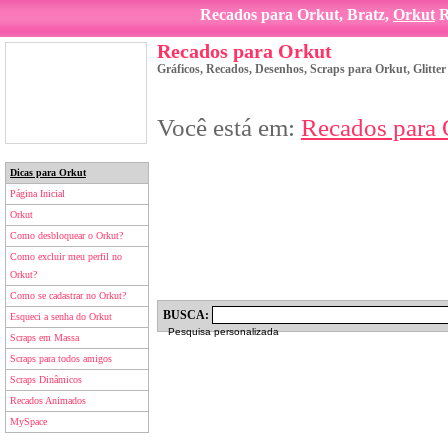
Recados para Orkut, Bratz,
Orkut
R
Recados para Orkut
Gráficos, Recados, Desenhos, Scraps para Orkut, Glitte
Você está em:
Recados para 
Dicas para Orkut
Página Inicial
Orkut
Como desbloquear o Orkut?
Como excluir meu perfil no
Orkut?
Como se cadastrar no Orkut?
BUSCA:
Esqueci a senha do Orkut
Pesquisa personalizada
Scraps em Massa
Scraps para todos amigos
Scraps Dinâmicos
Recados Animados
MySpace