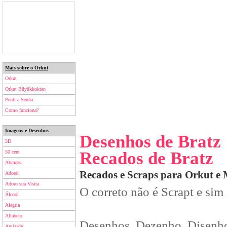
Mais sobre o Orkut
Orkut
Orkut Büyükkokten
Perdi a Senha
Como funciona?
Imagens e Desenhos
Desenhos de Bratz
3D
Recados de Bratz
50 cent
Abraços
Recados e Scraps para Orkut e
Adorei
Adoro sua Visita
O correto não é Scrapt e sim
Álcool
Alegria
Alfabeto
Desenhos, Dezenho, Disenho
Amizade