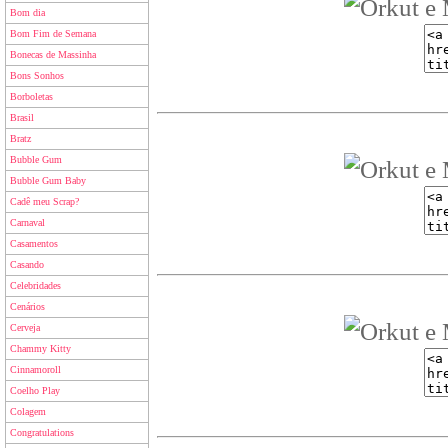
Bom dia
Bom Fim de Semana
Bonecas de Massinha
Bons Sonhos
Borboletas
Brasil
Bratz
Bubble Gum
Bubble Gum Baby
Cadê meu Scrap?
Carnaval
Casamentos
Casando
Celebridades
Cenários
Cerveja
Chammy Kitty
Cinnamoroll
Coelho Play
Colagem
Congratulations