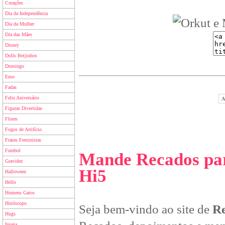
Corações
Dia da Independência
Dia da Mulher
Dia das Mães
Disney
Dolls Beijinhos
Domingo
Emo
Fadas
Feliz Aniversário
A
Figuras Divertidas
Flores
Fogos de Artifício
Frases Feministas
Futebol
Mande Recados par
Gravidez
Hi5
Halloween
Hello
Homens Gatos
Horóscopo
Seja bem-vindo ao site de
Re
Hugs
Inveja