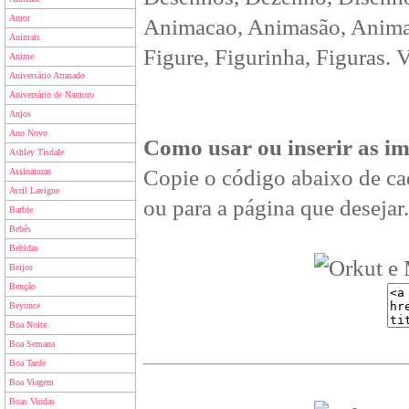
Amor
Animacao, Animasão, Animan
Animais
Figure, Figurinha, Figuras. 
Anime
Aniversário Atrasado
Aniversário de Namoro
Anjos
Ano Novo
Como usar ou inserir as i
Ashley Tisdale
Copie o código abaixo de ca
Assinaturas
Avril Lavigne
ou para a página que desejar.
Barbie
Bebês
Bebidas
Beijos
Benção
Beyonce
Boa Noite
Boa Semana
Boa Tarde
Boa Viagem
Boas Vindas