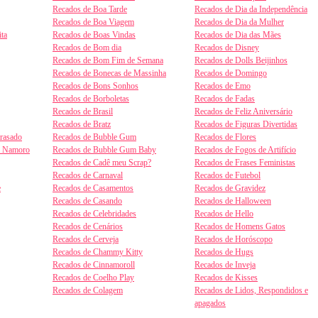
Recados de Boa Tarde
Recados de Dia da Independência
Recados de Boa Viagem
Recados de Dia da Mulher
ta
Recados de Boas Vindas
Recados de Dia das Mães
Recados de Bom dia
Recados de Disney
Recados de Bom Fim de Semana
Recados de Dolls Beijinhos
Recados de Bonecas de Massinha
Recados de Domingo
Recados de Bons Sonhos
Recados de Emo
Recados de Borboletas
Recados de Fadas
Recados de Brasil
Recados de Feliz Aniversário
Recados de Bratz
Recados de Figuras Divertidas
trasado
Recados de Bubble Gum
Recados de Flores
e Namoro
Recados de Bubble Gum Baby
Recados de Fogos de Artifício
Recados de Cadê meu Scrap?
Recados de Frases Feministas
Recados de Carnaval
Recados de Futebol
e
Recados de Casamentos
Recados de Gravidez
Recados de Casando
Recados de Halloween
Recados de Celebridades
Recados de Hello
Recados de Cenários
Recados de Homens Gatos
Recados de Cerveja
Recados de Horóscopo
Recados de Chammy Kitty
Recados de Hugs
Recados de Cinnamoroll
Recados de Inveja
Recados de Coelho Play
Recados de Kisses
Recados de Colagem
Recados de Lidos, Respondidos e
apagados