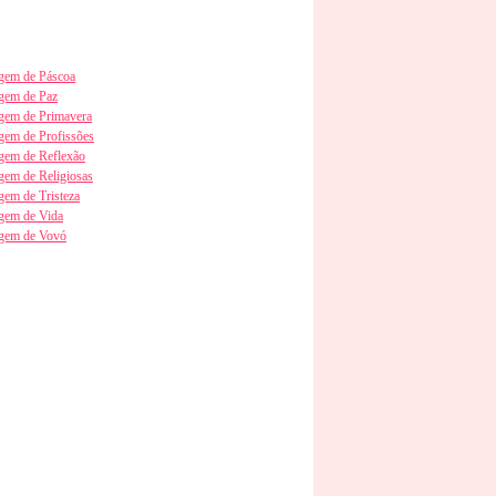
em de Páscoa
gem de Paz
em de Primavera
em de Profissões
em de Reflexão
em de Religiosas
em de Tristeza
gem de Vida
gem de Vovó