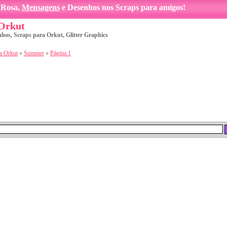
Rosa,
Mensagens
e Desenhos nos Scraps para amigos!
 Orkut
nhos, Scraps para Orkut, Glitter Graphics
a Orkut
»
Summer
»
Página 1