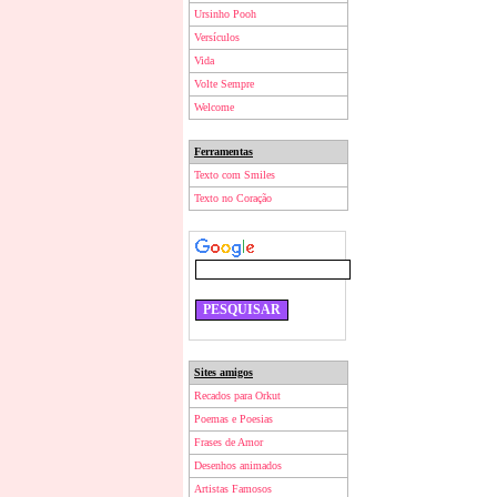
Ursinho Pooh
Versículos
Vida
Volte Sempre
Welcome
Ferramentas
Texto com Smiles
Texto no Coração
Sites amigos
Recados para Orkut
Poemas e Poesias
Frases de Amor
Desenhos animados
Artistas Famosos