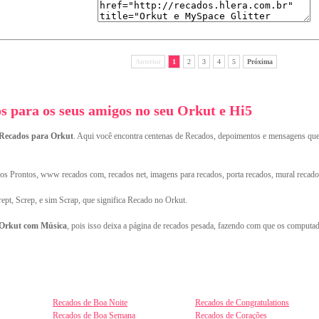
Anterior
1
2
3
4
5
Próxima
 para os seus amigos no seu Orkut e Hi5
Recados para Orkut
. Aqui você encontra centenas de Recados, depoimentos e mensagens qu
s Prontos, www recados com, recados net, imagens para recados, porta recados, mural recado
rept, Screp, e sim Scrap, que significa Recado no Orkut.
 Orkut com Música
, pois isso deixa a página de recados pesada, fazendo com que os computad
Recados de Boa Noite
Recados de Congratulations
Recados de Boa Semana
Recados de Corações