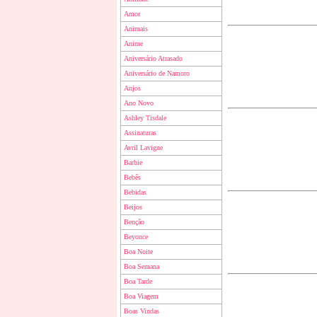
Amor
Animais
Anime
Aniversário Atrasado
Aniversário de Namoro
Anjos
Ano Novo
Ashley Tisdale
Assinaturas
Avril Lavigne
Barbie
Bebês
Bebidas
Beijos
Benção
Beyonce
Boa Noite
Boa Semana
Boa Tarde
Boa Viagem
Boas Vindas