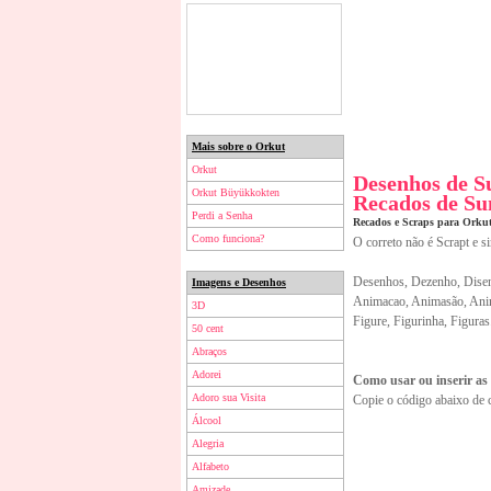
Mais sobre o Orkut
Orkut
Desenhos de 
Orkut Büyükkokten
Recados de S
Perdi a Senha
Recados e Scraps para Orku
Como funciona?
O correto não é Scrapt e s
Desenhos, Dezenho, Disen
Imagens e Desenhos
Animacao, Animasão, Anim
3D
Figure, Figurinha, Figuras
50 cent
Abraços
Adorei
Como usar ou inserir as
Adoro sua Visita
Copie o código abaixo de 
Álcool
Alegria
Alfabeto
Amizade