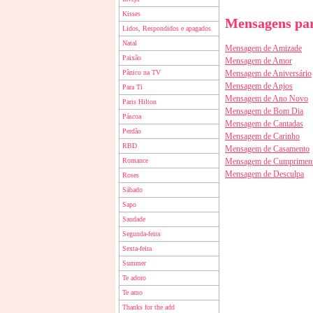
Kisses
Mensagens par
Lidos, Respondidos e apagados
Natal
Mensagem de Amizade
Paixão
Mensagem de Amor
Pânico na TV
Mensagem de Aniversário
Mensagem de Anjos
Para Ti
Mensagem de Ano Novo
Paris Hilton
Mensagem de Bom Dia
Páscoa
Mensagem de Cantadas
Perdão
Mensagem de Carinho
RBD
Mensagem de Casamento
Romance
Mensagem de Cumprimen
Mensagem de Desculpa
Roses
Sábado
Sapo
Saudade
Segunda-feira
Sexta-feira
Summer
Te adoro
Te amo
Thanks for the add