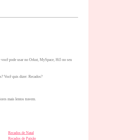
e você pode usar no Orkut, MySpace, Hi5 no seu
s? Você quis dizer: Recados?
ores mais lentos travem.
Recados de Natal
Recados de Paixão