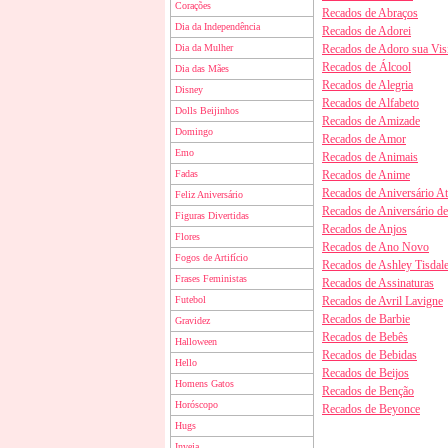
Corações
Recados de Abraços
Dia da Independência
Recados de Adorei
Dia da Mulher
Recados de Adoro sua Visi
Recados de Álcool
Dia das Mães
Recados de Alegria
Disney
Recados de Alfabeto
Dolls Beijinhos
Recados de Amizade
Domingo
Recados de Amor
Emo
Recados de Animais
Fadas
Recados de Anime
Recados de Aniversário A
Feliz Aniversário
Recados de Aniversário d
Figuras Divertidas
Recados de Anjos
Flores
Recados de Ano Novo
Fogos de Artifício
Recados de Ashley Tisdal
Frases Feministas
Recados de Assinaturas
Futebol
Recados de Avril Lavigne
Recados de Barbie
Gravidez
Recados de Bebês
Halloween
Recados de Bebidas
Hello
Recados de Beijos
Homens Gatos
Recados de Benção
Horóscopo
Recados de Beyonce
Hugs
Inveja