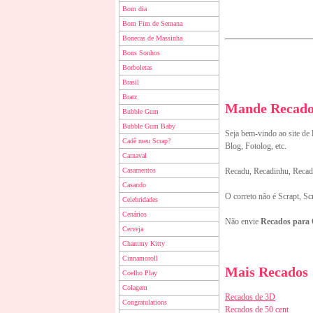
Bom dia
Bom Fim de Semana
Bonecas de Massinha
Bons Sonhos
Borboletas
Brasil
Bratz
Mande Recados
Bubble Gum
Bubble Gum Baby
Seja bem-vindo ao site de
Cadê meu Scrap?
Blog, Fotolog, etc.
Carnaval
Casamentos
Recadu, Recadinhu, Recado
Casando
O correto não é Scrapt, Sc
Celebridades
Cenários
Não envie
Recados para
Cerveja
Chammy Kitty
Cinnamoroll
Mais Recados
Coelho Play
Colagem
Recados de 3D
Congratulations
Recados de 50 cent