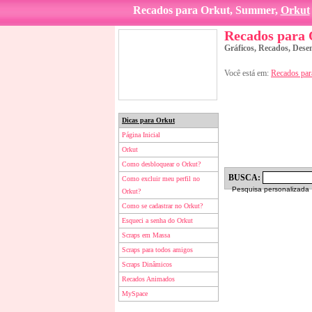
Recados para Orkut, Summer,
Orkut
Recados para
Gráficos, Recados, Dese
Você está em:
Recados par
Dicas para Orkut
Página Inicial
Orkut
Como desbloquear o Orkut?
BUSCA:
Como excluir meu perfil no
Pesquisa personalizada
Orkut?
Como se cadastrar no Orkut?
Esqueci a senha do Orkut
Scraps em Massa
Scraps para todos amigos
Scraps Dinâmicos
Recados Animados
MySpace