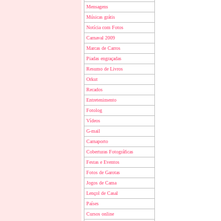
Mensagens
Músicas grátis
Notícia com Fotos
Carnaval 2009
Marcas de Carros
Piadas engraçadas
Resumo de Livros
Orkut
Recados
Entretenimento
Fotolog
Vídeos
G-mail
Carnaporto
Coberturas Fotográficas
Festas e Eventos
Fotos de Garotas
Jogos de Cama
Lençol de Casal
Países
Cursos online