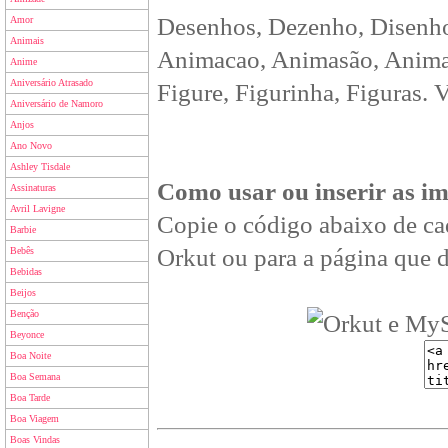
Desenhos, Dezenho, Disenho
Amor
Animais
Animacao, Animasão, Animan
Anime
Aniversário Atrasado
Figure, Figurinha, Figuras. 
Aniversário de Namoro
Anjos
Ano Novo
Ashley Tisdale
Como usar ou inserir as i
Assinaturas
Avril Lavigne
Copie o código abaixo de ca
Barbie
Orkut ou para a página que d
Bebês
Bebidas
Beijos
Benção
Beyonce
Boa Noite
Boa Semana
Boa Tarde
Boa Viagem
Boas Vindas