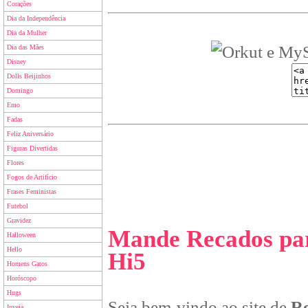
Corações
Dia da Independência
Dia da Mulher
Dia das Mães
Disney
Dolls Beijinhos
Domingo
Emo
Fadas
Feliz Aniversário
Figuras Divertidas
Flores
Fogos de Artifício
Frases Feministas
Futebol
Gravidez
Mande Recados par
Halloween
Hello
Hi5
Homens Gatos
Horóscopo
Hugs
Seja bem-vindo ao site de
Re
Inveja