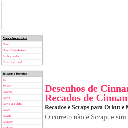
Mais sobre o Orkut
Orkut
Orkut Büyükkokten
Perdi a Senha
Como funciona?
Imagens e Desenhos
3D
Desenhos de Cinna
50 cent
Abraços
Recados de Cinnam
Adorei
Adoro sua Visita
Recados e Scraps para Orkut e
Álcool
O correto não é Scrapt e sim
Alegria
Alfabeto
Amizade