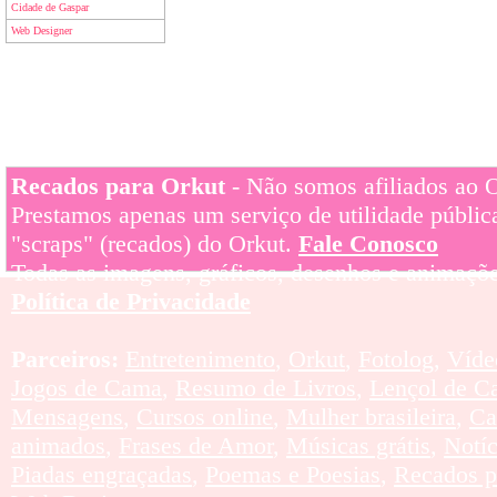
Cidade de Gaspar
Web Designer
Recados para Orkut
- Não somos afiliados ao Or
Prestamos apenas um serviço de utilidade pública
"scraps" (recados) do Orkut.
Fale Conosco
Todas as imagens, gráficos, desenhos e animaçõe
Política de Privacidade
Parceiros:
Entretenimento
,
Orkut
,
Fotolog
,
Víde
Jogos de Cama
,
Resumo de Livros
,
Lençol de C
Mensagens
,
Cursos online
,
Mulher brasileira
,
Ca
animados
,
Frases de Amor
,
Músicas grátis
,
Notí
Piadas engraçadas
,
Poemas e Poesias
,
Recados p