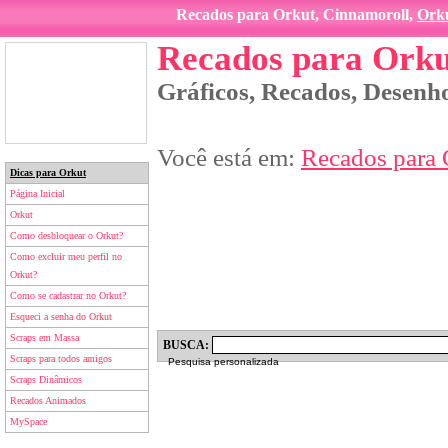
Recados para Orkut, Cinnamoroll,
Ork
Recados para Orku
Gráficos, Recados, Desenho
Você está em:
Recados para 
Dicas para Orkut
Página Inicial
Orkut
Como desbloquear o Orkut?
Como excluir meu perfil no
Orkut?
Como se cadastrar no Orkut?
Esqueci a senha do Orkut
Scraps em Massa
BUSCA:
Scraps para todos amigos
Pesquisa personalizada
Scraps Dinâmicos
Recados Animados
MySpace