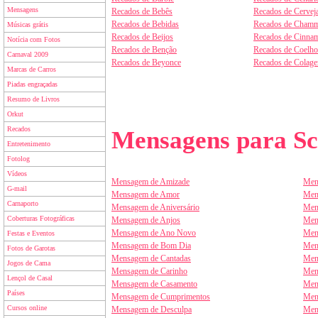
Mensagens
Recados de Bebês
Recados de Cervej
Recados de Bebidas
Recados de Chamm
Músicas grátis
Recados de Beijos
Recados de Cinnam
Notícia com Fotos
Recados de Benção
Recados de Coelho
Carnaval 2009
Recados de Beyonce
Recados de Colag
Marcas de Carros
Piadas engraçadas
Resumo de Livros
Orkut
Recados
Mensagens para Sc
Entretenimento
Fotolog
Vídeos
Mensagem de Amizade
Men
G-mail
Mensagem de Amor
Men
Carnaporto
Mensagem de Aniversário
Men
Coberturas Fotográficas
Mensagem de Anjos
Men
Mensagem de Ano Novo
Men
Festas e Eventos
Mensagem de Bom Dia
Men
Fotos de Garotas
Mensagem de Cantadas
Men
Jogos de Cama
Mensagem de Carinho
Men
Lençol de Casal
Mensagem de Casamento
Men
Países
Mensagem de Cumprimentos
Men
Cursos online
Mensagem de Desculpa
Men