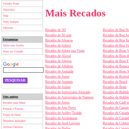
Ursinho Pooh
Mais Recados
Versículos
Vida
Volte Sempre
Welcome
Recados de 3D
Recados de Boa No
Recados de 50 cent
Recados de Boa S
Ferramentas
Recados de Abraços
Recados de Boa Ta
Recados de Adorei
Recados de Boa V
Texto com Smiles
Recados de Adoro sua Visita
Recados de Boas V
Texto no Coração
Recados de Álcool
Recados de Bom d
Recados de Alegria
Recados de Bom F
Recados de Alfabeto
Recados de Boneca
Recados de Amizade
Recados de Bons 
Recados de Amor
Recados de Borbol
Recados de Animais
Recados de Brasil
Recados de Anime
Recados de Bratz
Recados de Aniversário Atrasado
Recados de Bubbl
Sites amigos
Recados de Aniversário de Namoro
Recados de Bubbl
Recados de Anjos
Recados de Cadê m
Recados para Orkut
Recados de Ano Novo
Recados de Carnav
Poemas e Poesias
Recados de Ashley Tisdale
Recados de Casam
Frases de Amor
Recados de Assinaturas
Recados de Casan
Desenhos animados
Recados de Avril Lavigne
Recados de Celebr
Artistas Famosos
Recados de Barbie
Recados de Cenári