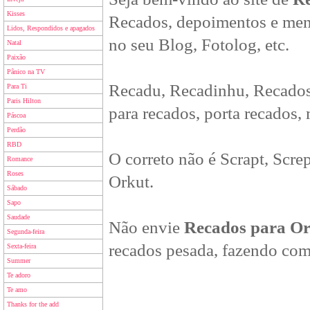
Kisses
Recados, depoimentos e men
Lidos, Respondidos e apagados
no seu Blog, Fotolog, etc.
Natal
Paixão
Pânico na TV
Recadu, Recadinhu, Recados
Para Ti
Paris Hilton
para recados, porta recados,
Páscoa
Perdão
RBD
O correto não é Scrapt, Scre
Romance
Roses
Orkut.
Sábado
Sapo
Saudade
Não envie
Recados para O
Segunda-feira
recados pesada, fazendo com
Sexta-feira
Summer
Te adoro
Te amo
Thanks for the add