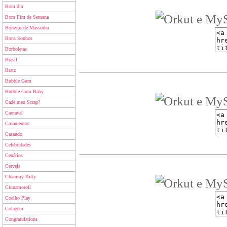
Bom dia
Bom Fim de Semana
Bonecas de Massinha
Bons Sonhos
Borboletas
Brasil
Bratz
Bubble Gum
Bubble Gum Baby
Cadê meu Scrap?
Carnaval
Casamentos
Casando
Celebridades
Cenários
Cerveja
Chammy Kitty
Cinnamoroll
Coelho Play
Colagem
Congratulations