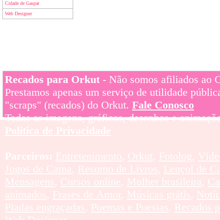
Cidade de Gaspar
Web Designer
Recados para Orkut
- Não somos afiliados ao Or
Prestamos apenas um serviço de utilidade pública
"scraps" (recados) do Orkut.
Fale Conosco
Todas as imagens, gráficos, desenhos e animaçõe
Política de Privacidade
Parceiros:
Entretenimento
,
Orkut
,
Fotolog
,
Víde
Jogos de Cama
,
Resumo de Livros
,
Lençol de C
Mensagens
,
Cursos online
,
Mulher brasileira
,
Ca
animados
,
Frases de Amor
,
Músicas grátis
,
Notí
Piadas engraçadas
,
Poemas e Poesias
,
Recados p
Web Designer