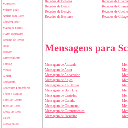
Recados de Bebidas
Recados de Chamm
Mensagens
Recados de Beijos
Recados de Cinnam
Músicas grátis
Recados de Benção
Recados de Coelho
Notícia com Fotos
Recados de Beyonce
Recados de Colag
Carnaval 2009
Marcas de Carros
Piadas engraçadas
Resumo de Livros
Mensagens para Sc
Orkut
Recados
Entretenimento
Fotolog
Mensagem de Amizade
Men
Mensagem de Amor
Men
Vídeos
Mensagem de Aniversário
Men
G-mail
Mensagem de Anjos
Men
Carnaporto
Mensagem de Ano Novo
Men
Coberturas Fotográficas
Mensagem de Bom Dia
Men
Festas e Eventos
Mensagem de Cantadas
Men
Fotos de Garotas
Mensagem de Carinho
Men
Mensagem de Casamento
Men
Jogos de Cama
Mensagem de Cumprimentos
Men
Lençol de Casal
Mensagem de Desculpa
Men
Países
Cursos online