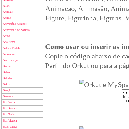
Amor
Animacao, Animasão, Animan
Animais
Figure, Figurinha, Figuras. 
Anime
Aniversário Atrasado
Aniversário de Namoro
Anjos
Ano Novo
Como usar ou inserir as i
Ashley Tisdale
Copie o código abaixo de ca
Assinaturas
Avril Lavigne
Perfil do Orkut ou para a pág
Barbie
Bebês
Bebidas
Beijos
Benção
Beyonce
Boa Noite
Boa Semana
Boa Tarde
Boa Viagem
Boas Vindas