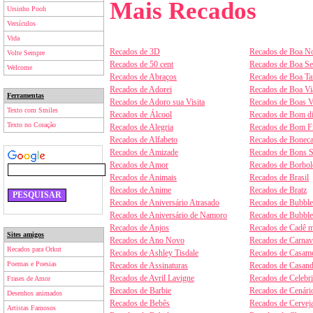
Mais Recados
Ursinho Pooh
Versículos
Vida
Recados de 3D
Recados de Boa No
Volte Sempre
Recados de 50 cent
Recados de Boa S
Welcome
Recados de Abraços
Recados de Boa Ta
Recados de Adorei
Recados de Boa V
Ferramentas
Recados de Adoro sua Visita
Recados de Boas V
Texto com Smiles
Recados de Álcool
Recados de Bom d
Texto no Coração
Recados de Alegria
Recados de Bom F
Recados de Alfabeto
Recados de Boneca
Recados de Amizade
Recados de Bons 
Recados de Amor
Recados de Borbol
Recados de Animais
Recados de Brasil
Recados de Anime
Recados de Bratz
Recados de Aniversário Atrasado
Recados de Bubbl
Recados de Aniversário de Namoro
Recados de Bubbl
Recados de Anjos
Recados de Cadê m
Sites amigos
Recados de Ano Novo
Recados de Carnav
Recados para Orkut
Recados de Ashley Tisdale
Recados de Casam
Poemas e Poesias
Recados de Assinaturas
Recados de Casan
Recados de Avril Lavigne
Recados de Celebr
Frases de Amor
Recados de Barbie
Recados de Cenári
Desenhos animados
Recados de Bebês
Recados de Cervej
Artistas Famosos