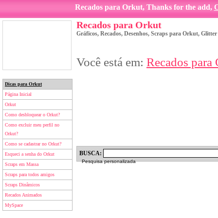
Recados para Orkut, Thanks for the add,
O
Recados para Orkut
Gráficos, Recados, Desenhos, Scraps para Orkut, Glitte
Você está em:
Recados para 
Dicas para Orkut
Página Inicial
Orkut
Como desbloquear o Orkut?
Como excluir meu perfil no
Orkut?
Como se cadastrar no Orkut?
BUSCA:
Esqueci a senha do Orkut
Pesquisa personalizada
Scraps em Massa
Scraps para todos amigos
Scraps Dinâmicos
Recados Animados
MySpace