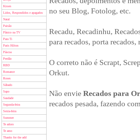
Recados, depoimentos e men
Kisses
no seu Blog, Fotolog, etc.
Lidos, Respondidos e apagados
Natal
Paixão
Recadu, Recadinhu, Recados
Pânico na TV
Para Ti
para recados, porta recados,
Paris Hilton
Páscoa
Perdão
O correto não é Scrapt, Scre
RBD
Orkut.
Romance
Roses
Sábado
Não envie
Recados para O
Sapo
Saudade
recados pesada, fazendo com
Segunda-feira
Sexta-feira
Summer
Te adoro
Te amo
Thanks for the add