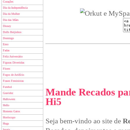
Corações
Dia da Independência
Dia da Mulher
Dia das Mães
Disney
Dolls Beijinhos
Domingo
Emo
Fadas
Feliz Aniversário
Figuras Divertidas
Flores
Fogos de Artifício
Frases Feministas
Futebol
Mande Recados par
Gravidez
Hi5
Halloween
Hello
Homens Gatos
Horóscopo
Seja bem-vindo ao site de
Re
Hugs
Inveja