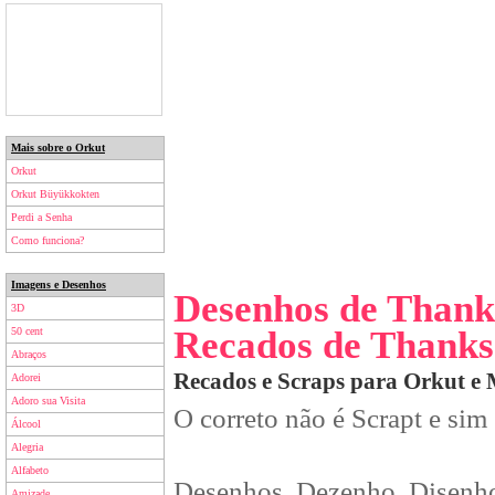
Mais sobre o Orkut
Orkut
Orkut Büyükkokten
Perdi a Senha
Como funciona?
Imagens e Desenhos
Desenhos de Thanks
3D
Recados de Thanks 
50 cent
Abraços
Recados e Scraps para Orkut e
Adorei
Adoro sua Visita
O correto não é Scrapt e sim
Álcool
Alegria
Alfabeto
Desenhos, Dezenho, Disenho
Amizade