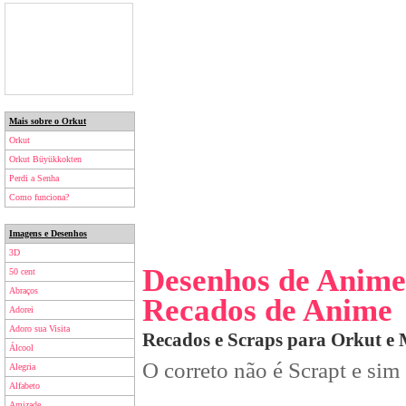
Mais sobre o Orkut
Orkut
Orkut Büyükkokten
Perdi a Senha
Como funciona?
Imagens e Desenhos
3D
Desenhos de Anime
50 cent
Abraços
Recados de Anime
Adorei
Adoro sua Visita
Recados e Scraps para Orkut e
Álcool
O correto não é Scrapt e sim
Alegria
Alfabeto
Amizade