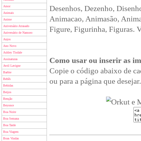
Desenhos, Dezenho, Disenho
Amor
Animais
Animacao, Animasão, Animan
Anime
Aniversário Atrasado
Figure, Figurinha, Figuras. 
Aniversário de Namoro
Anjos
Ano Novo
Ashley Tisdale
Como usar ou inserir as i
Assinaturas
Avril Lavigne
Copie o código abaixo de ca
Barbie
ou para a página que desejar.
Bebês
Bebidas
Beijos
Benção
Beyonce
Boa Noite
Boa Semana
Boa Tarde
Boa Viagem
Boas Vindas