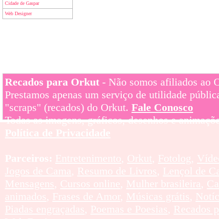
Cidade de Gaspar
Web Designer
Recados para Orkut
- Não somos afiliados ao Or
Prestamos apenas um serviço de utilidade pública
"scraps" (recados) do Orkut.
Fale Conosco
Todas as imagens, gráficos, desenhos e animaçõe
Política de Privacidade
Parceiros:
Entretenimento
,
Orkut
,
Fotolog
,
Víde
Jogos de Cama
,
Resumo de Livros
,
Lençol de C
Mensagens
,
Cursos online
,
Mulher brasileira
,
Ca
animados
,
Frases de Amor
,
Músicas grátis
,
Notí
Piadas engraçadas
,
Poemas e Poesias
,
Recados p