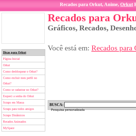
Recados para Orkut, Anime,
Orkut
R
Recados para Orku
Gráficos, Recados, Desenho
Você está em:
Recados para 
Dicas para Orkut
Página Inicial
Orkut
Como desbloquear o Orkut?
Como excluir meu perfil no
Orkut?
Como se cadastrar no Orkut?
Esqueci a senha do Orkut
Scraps em Massa
BUSCA:
Scraps para todos amigos
Pesquisa personalizada
Scraps Dinâmicos
Recados Animados
MySpace