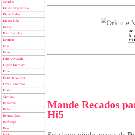
Corações
Dia da Independência
Dia da Mulher
Dia das Mães
Disney
Dolls Beijinhos
Domingo
Emo
Fadas
Feliz Aniversário
Figuras Divertidas
Flores
Fogos de Artifício
Frases Feministas
Futebol
Gravidez
Mande Recados par
Halloween
Hello
Hi5
Homens Gatos
Horóscopo
Hugs
Seja bem-vindo ao site de
Re
Inveja