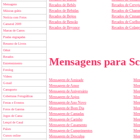
Mensagens
Recados de Bebês
Recados de Cervej
Recados de Bebidas
Recados de Chamm
Músicas grátis
Recados de Beijos
Recados de Cinnam
Notícia com Fotos
Recados de Benção
Recados de Coelho
Carnaval 2009
Recados de Beyonce
Recados de Colag
Marcas de Carros
Piadas engraçadas
Resumo de Livros
Orkut
Recados
Mensagens para Sc
Entretenimento
Fotolog
Vídeos
Mensagem de Amizade
Men
G-mail
Mensagem de Amor
Men
Carnaporto
Mensagem de Aniversário
Men
Coberturas Fotográficas
Mensagem de Anjos
Men
Mensagem de Ano Novo
Men
Festas e Eventos
Mensagem de Bom Dia
Men
Fotos de Garotas
Mensagem de Cantadas
Men
Jogos de Cama
Mensagem de Carinho
Men
Lençol de Casal
Mensagem de Casamento
Men
Países
Mensagem de Cumprimentos
Men
Cursos online
Mensagem de Desculpa
Men