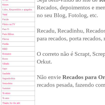
Kisses
Recados, depoimentos e men
Lidos, Respondidos e apagados
no seu Blog, Fotolog, etc.
Natal
Paixão
Pânico na TV
Recadu, Recadinhu, Recados
Para Ti
Paris Hilton
para recados, porta recados,
Páscoa
Perdão
RBD
O correto não é Scrapt, Scre
Romance
Roses
Orkut.
Sábado
Sapo
Saudade
Não envie
Recados para O
Segunda-feira
recados pesada, fazendo com
Sexta-feira
Summer
Te adoro
Te amo
Thanks for the add