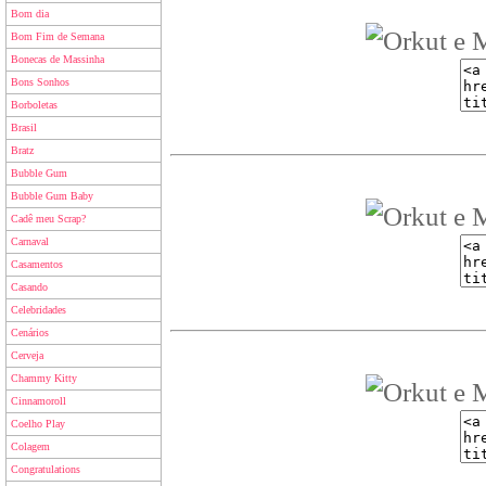
Bom dia
Bom Fim de Semana
Bonecas de Massinha
Bons Sonhos
Borboletas
Brasil
Bratz
Bubble Gum
Bubble Gum Baby
Cadê meu Scrap?
Carnaval
Casamentos
Casando
Celebridades
Cenários
Cerveja
Chammy Kitty
Cinnamoroll
Coelho Play
Colagem
Congratulations