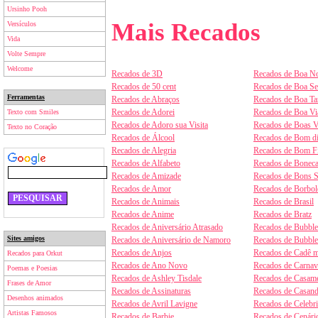
Ursinho Pooh
Mais Recados
Versículos
Vida
Volte Sempre
Welcome
Recados de 3D
Recados de Boa No
Recados de 50 cent
Recados de Boa S
Ferramentas
Recados de Abraços
Recados de Boa Ta
Recados de Adorei
Recados de Boa V
Texto com Smiles
Recados de Adoro sua Visita
Recados de Boas V
Texto no Coração
Recados de Álcool
Recados de Bom d
Recados de Alegria
Recados de Bom F
Recados de Alfabeto
Recados de Boneca
Recados de Amizade
Recados de Bons 
Recados de Amor
Recados de Borbol
Recados de Animais
Recados de Brasil
Recados de Anime
Recados de Bratz
Recados de Aniversário Atrasado
Recados de Bubbl
Sites amigos
Recados de Aniversário de Namoro
Recados de Bubbl
Recados de Anjos
Recados de Cadê m
Recados para Orkut
Recados de Ano Novo
Recados de Carnav
Poemas e Poesias
Recados de Ashley Tisdale
Recados de Casam
Frases de Amor
Recados de Assinaturas
Recados de Casan
Desenhos animados
Recados de Avril Lavigne
Recados de Celebr
Artistas Famosos
Recados de Barbie
Recados de Cenári