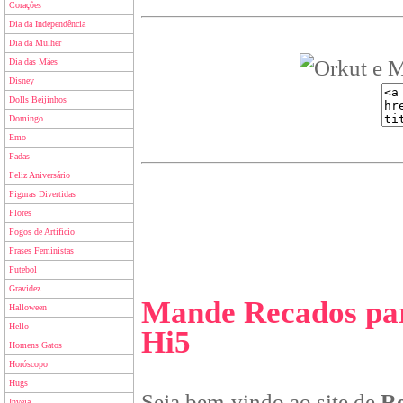
Corações
Dia da Independência
Dia da Mulher
Dia das Mães
Disney
Dolls Beijinhos
Domingo
Emo
Fadas
Feliz Aniversário
Figuras Divertidas
Flores
Fogos de Artifício
Frases Feministas
Futebol
Gravidez
Mande Recados par
Halloween
Hello
Hi5
Homens Gatos
Horóscopo
Hugs
Seja bem-vindo ao site de
Re
Inveja