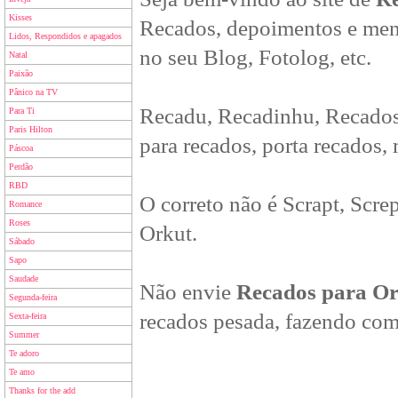
Kisses
Recados, depoimentos e men
Lidos, Respondidos e apagados
no seu Blog, Fotolog, etc.
Natal
Paixão
Pânico na TV
Recadu, Recadinhu, Recados
Para Ti
Paris Hilton
para recados, porta recados,
Páscoa
Perdão
RBD
O correto não é Scrapt, Scre
Romance
Roses
Orkut.
Sábado
Sapo
Saudade
Não envie
Recados para O
Segunda-feira
recados pesada, fazendo com
Sexta-feira
Summer
Te adoro
Te amo
Thanks for the add