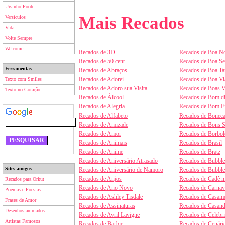
Ursinho Pooh
Mais Recados
Versículos
Vida
Volte Sempre
Welcome
Recados de 3D
Recados de Boa No
Recados de 50 cent
Recados de Boa S
Ferramentas
Recados de Abraços
Recados de Boa Ta
Recados de Adorei
Recados de Boa V
Texto com Smiles
Recados de Adoro sua Visita
Recados de Boas V
Texto no Coração
Recados de Álcool
Recados de Bom d
Recados de Alegria
Recados de Bom F
Recados de Alfabeto
Recados de Boneca
Recados de Amizade
Recados de Bons 
Recados de Amor
Recados de Borbol
Recados de Animais
Recados de Brasil
Recados de Anime
Recados de Bratz
Recados de Aniversário Atrasado
Recados de Bubbl
Sites amigos
Recados de Aniversário de Namoro
Recados de Bubbl
Recados de Anjos
Recados de Cadê m
Recados para Orkut
Recados de Ano Novo
Recados de Carnav
Poemas e Poesias
Recados de Ashley Tisdale
Recados de Casam
Frases de Amor
Recados de Assinaturas
Recados de Casan
Desenhos animados
Recados de Avril Lavigne
Recados de Celebr
Artistas Famosos
Recados de Barbie
Recados de Cenári