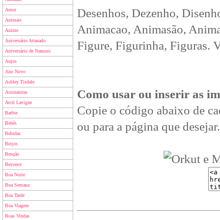
Desenhos, Dezenho, Disenho
Amor
Animais
Animacao, Animasão, Animan
Anime
Aniversário Atrasado
Figure, Figurinha, Figuras. 
Aniversário de Namoro
Anjos
Ano Novo
Ashley Tisdale
Como usar ou inserir as i
Assinaturas
Avril Lavigne
Copie o código abaixo de ca
Barbie
ou para a página que desejar.
Bebês
Bebidas
Beijos
Benção
Beyonce
Boa Noite
Boa Semana
Boa Tarde
Boa Viagem
Boas Vindas