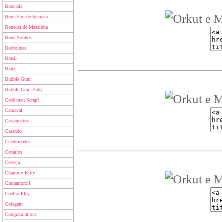
Bom dia
Bom Fim de Semana
Bonecas de Massinha
Bons Sonhos
Borboletas
Brasil
Bratz
Bubble Gum
Bubble Gum Baby
Cadê meu Scrap?
Carnaval
Casamentos
Casando
Celebridades
Cenários
Cerveja
Chammy Kitty
Cinnamoroll
Coelho Play
Colagem
Congratulations