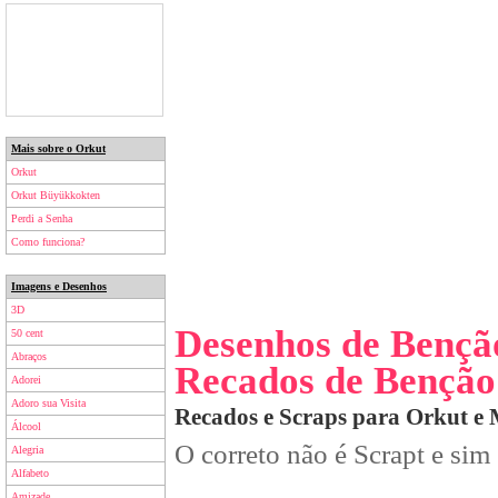
Mais sobre o Orkut
Orkut
Orkut Büyükkokten
Perdi a Senha
Como funciona?
Imagens e Desenhos
3D
Desenhos de Bençã
50 cent
Abraços
Recados de Benção
Adorei
Adoro sua Visita
Recados e Scraps para Orkut e
Álcool
O correto não é Scrapt e sim
Alegria
Alfabeto
Amizade