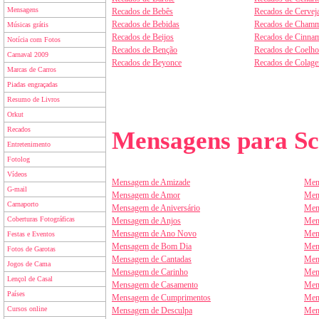
Mensagens
Recados de Bebês
Recados de Cervej
Recados de Bebidas
Recados de Chamm
Músicas grátis
Recados de Beijos
Recados de Cinnam
Notícia com Fotos
Recados de Benção
Recados de Coelho
Carnaval 2009
Recados de Beyonce
Recados de Colag
Marcas de Carros
Piadas engraçadas
Resumo de Livros
Orkut
Recados
Mensagens para Sc
Entretenimento
Fotolog
Vídeos
Mensagem de Amizade
Men
G-mail
Mensagem de Amor
Men
Carnaporto
Mensagem de Aniversário
Men
Coberturas Fotográficas
Mensagem de Anjos
Men
Mensagem de Ano Novo
Men
Festas e Eventos
Mensagem de Bom Dia
Men
Fotos de Garotas
Mensagem de Cantadas
Men
Jogos de Cama
Mensagem de Carinho
Men
Lençol de Casal
Mensagem de Casamento
Men
Países
Mensagem de Cumprimentos
Men
Cursos online
Mensagem de Desculpa
Men