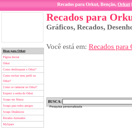
Recados para Orkut, Benção,
Orkut
Recados para Orku
Gráficos, Recados, Desenho
Você está em:
Recados para 
Dicas para Orkut
Página Inicial
Orkut
Como desbloquear o Orkut?
Como excluir meu perfil no
Orkut?
Como se cadastrar no Orkut?
Esqueci a senha do Orkut
Scraps em Massa
BUSCA:
Scraps para todos amigos
Pesquisa personalizada
Scraps Dinâmicos
Recados Animados
MySpace