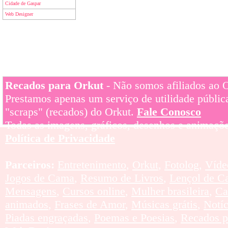
Cidade de Gaspar
Web Designer
Recados para Orkut
- Não somos afiliados ao Or
Prestamos apenas um serviço de utilidade pública
"scraps" (recados) do Orkut.
Fale Conosco
Todas as imagens, gráficos, desenhos e animaçõe
Política de Privacidade
Parceiros:
Entretenimento
,
Orkut
,
Fotolog
,
Víde
Jogos de Cama
,
Resumo de Livros
,
Lençol de C
Mensagens
,
Cursos online
,
Mulher brasileira
,
Ca
animados
,
Frases de Amor
,
Músicas grátis
,
Notí
Piadas engraçadas
,
Poemas e Poesias
,
Recados p