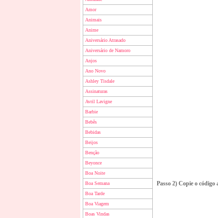
Amor
Animais
Anime
Aniversário Atrasado
Aniversário de Namoro
Anjos
Ano Novo
Ashley Tisdale
Assinaturas
Avril Lavigne
Barbie
Bebês
Bebidas
Beijos
Benção
Beyonce
Boa Noite
Passo 2) Copie o código 
Boa Semana
Boa Tarde
Boa Viagem
Boas Vindas