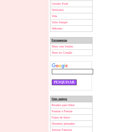
Ursinho Pooh
Versículos
Vida
Volte Sempre
Welcome
Ferramentas
Texto com Smiles
Texto no Coração
Sites amigos
Recados para Orkut
Poemas e Poesias
Frases de Amor
Desenhos animados
Artistas Famosos