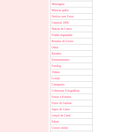
Mensagens
Músicas grátis
Notícia com Fotos
Carnaval 2009
Marcas de Carros
Piadas engraçadas
Resumo de Livros
Orkut
Recados
Entretenimento
Fotolog
Vídeos
G-mail
Carnaporto
Coberturas Fotográficas
Festas e Eventos
Fotos de Garotas
Jogos de Cama
Lençol de Casal
Países
Cursos online