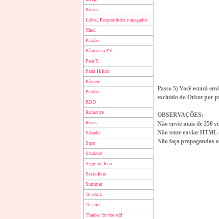
Kisses
Lidos, Respondidos e apagados
Natal
Paixão
Pânico na TV
Para Ti
Paris Hilton
Páscoa
Passo 5) Você estará en
Perdão
excluído do Orkut por p
RBD
Romance
OBSERVAÇÕES:
Roses
Não envie mais de 250 s
Não tente enviar HTML 
Sábado
Não faça propagandas 
Sapo
Saudade
Segunda-feira
Sexta-feira
Summer
Te adoro
Te amo
Thanks for the add