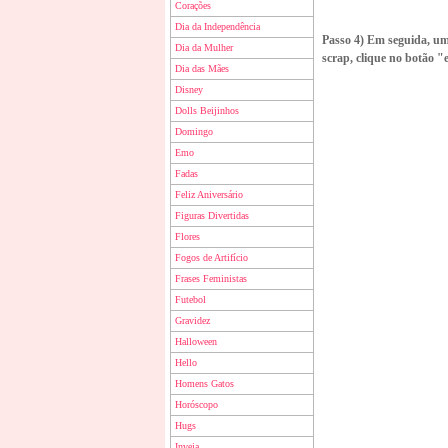
Corações
Dia da Independência
Passo 4) Em seguida, uma
Dia da Mulher
scrap, clique no botão "
Dia das Mães
Disney
Dolls Beijinhos
Domingo
Emo
Fadas
Feliz Aniversário
Figuras Divertidas
Flores
Fogos de Artifício
Frases Feministas
Futebol
Gravidez
Halloween
Hello
Homens Gatos
Horóscopo
Hugs
Inveja