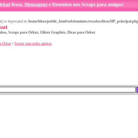
rkut
Rosa,
Mensagens
e Desenhos nos Scraps para amigos!
t() is deprecated in
/home/hlera/public_html/subdominios/recados/dicas/HP_principal.ph
kut
nhos, Scraps para Orkut, Glitter Graphics, Dicas para Orkut
a Orkut
»
Scraps para todos amigos