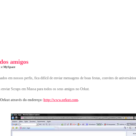
odos amigos
t e MySpace
dos em nossos perfis, fica difícil de enviar mensagens de boas festas, convites de aniversários
a enviar Scraps em Massa para todos os seus amigos no Orkut.
o Orkut através do endereço:
http://www.orkut.com
.