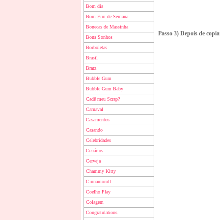
Bom dia
Bom Fim de Semana
Bonecas de Massinha
Passo 3) Depois de copia
Bons Sonhos
Borboletas
Brasil
Bratz
Bubble Gum
Bubble Gum Baby
Cadê meu Scrap?
Carnaval
Casamentos
Casando
Celebridades
Cenários
Cerveja
Chammy Kitty
Cinnamoroll
Coelho Play
Colagem
Congratulations