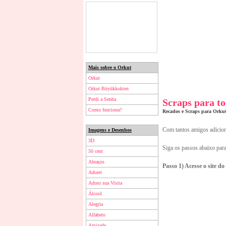
Mais sobre o Orkut
Orkut
Orkut Büyükkokten
Perdi a Senha
Scraps para t
Como funciona?
Recados e Scraps para Orku
Com tantos amigos adiciona
Imagens e Desenhos
3D
Siga os passos abaixo par
50 cent
Abraços
Passo 1) Acesse o site d
Adorei
Adoro sua Visita
Álcool
Alegria
Alfabeto
Amizade