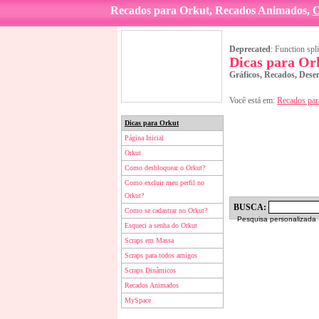
Recados para Orkut, Recados Animados,
O
Deprecated
: Function spli
Dicas para Or
Gráficos, Recados, Dese
Você está em:
Recados par
Dicas para Orkut
Página Inicial
Orkut
Como desbloquear o Orkut?
Como excluir meu perfil no
Orkut?
BUSCA:
Como se cadastrar no Orkut?
Pesquisa personalizada
Esqueci a senha do Orkut
Scraps em Massa
Scraps para todos amigos
Scraps Dinâmicos
Recados Animados
MySpace