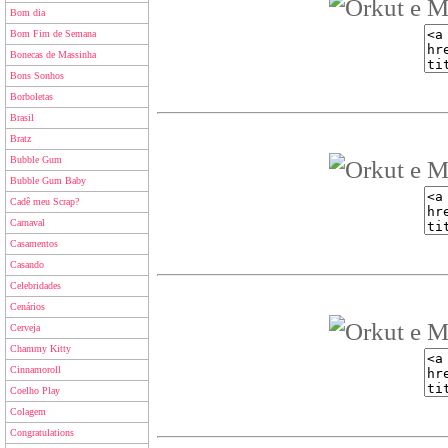
Bom dia
Bom Fim de Semana
Bonecas de Massinha
Bons Sonhos
Borboletas
Brasil
Bratz
Bubble Gum
Bubble Gum Baby
Cadê meu Scrap?
Carnaval
Casamentos
Casando
Celebridades
Cenários
Cerveja
Chammy Kitty
Cinnamoroll
Coelho Play
Colagem
Congratulations