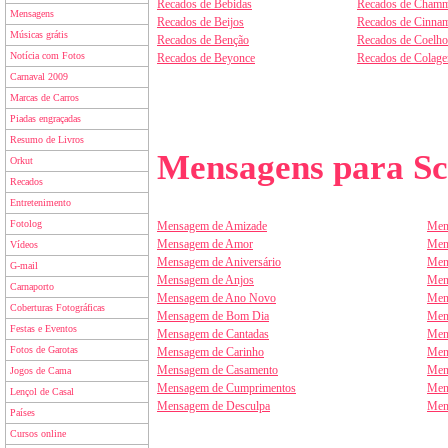
Recados de Bebidas
Recados de Chamm
Mensagens
Recados de Beijos
Recados de Cinnam
Músicas grátis
Recados de Benção
Recados de Coelho
Notícia com Fotos
Recados de Beyonce
Recados de Colag
Carnaval 2009
Marcas de Carros
Piadas engraçadas
Resumo de Livros
Mensagens para Sc
Orkut
Recados
Entretenimento
Fotolog
Mensagem de Amizade
Men
Mensagem de Amor
Men
Vídeos
Mensagem de Aniversário
Men
G-mail
Mensagem de Anjos
Men
Carnaporto
Mensagem de Ano Novo
Men
Coberturas Fotográficas
Mensagem de Bom Dia
Men
Festas e Eventos
Mensagem de Cantadas
Men
Fotos de Garotas
Mensagem de Carinho
Men
Mensagem de Casamento
Men
Jogos de Cama
Mensagem de Cumprimentos
Men
Lençol de Casal
Mensagem de Desculpa
Men
Países
Cursos online