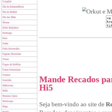
Corações
Dia da Independência
Dia da Mulher
Dia das Mães
Disney
Dolls Beijinhos
Domingo
Emo
Fadas
Feliz Aniversário
Figuras Divertidas
Flores
Fogos de Artifício
Frases Feministas
Futebol
Mande Recados par
Gravidez
Hi5
Halloween
Hello
Homens Gatos
Horóscopo
Seja bem-vindo ao site de
Re
Hugs
Inveja