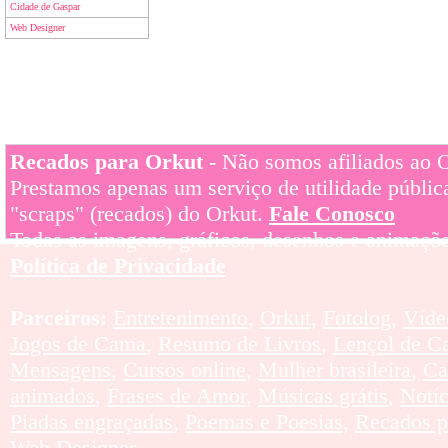
Cidade de Gaspar
Web Designer
Recados para Orkut
- Não somos afiliados ao Or
Prestamos apenas um serviço de utilidade pública
"scraps" (recados) do Orkut.
Fale Conosco
Todas as imagens, gráficos, desenhos e animaçõe
Política de Privacidade
Parceiros:
Entretenimento
,
Orkut
,
Fotolog
,
Víde
Jogos de Cama
,
Resumo de Livros
,
Lençol de C
Mensagens
,
Cursos online
,
Mulher brasileira
,
Ca
animados
,
Frases de Amor
,
Músicas grátis
,
Notí
Piadas engraçadas
,
Poemas e Poesias
,
Recados p
Web Designer