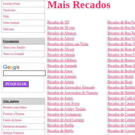
Mais Recados
Ursinho Pooh
Versículos
Vida
Recados de 3D
Recados de Boa No
Volte Sempre
Recados de 50 cent
Recados de Boa S
Welcome
Recados de Abraços
Recados de Boa Ta
Recados de Adorei
Recados de Boa V
Ferramentas
Recados de Adoro sua Visita
Recados de Boas V
Texto com Smiles
Recados de Álcool
Recados de Bom d
Texto no Coração
Recados de Alegria
Recados de Bom F
Recados de Alfabeto
Recados de Boneca
Recados de Amizade
Recados de Bons 
Recados de Amor
Recados de Borbol
Recados de Animais
Recados de Brasil
Recados de Anime
Recados de Bratz
Recados de Aniversário Atrasado
Recados de Bubbl
Recados de Aniversário de Namoro
Recados de Bubbl
Recados de Anjos
Recados de Cadê m
Sites amigos
Recados de Ano Novo
Recados de Carnav
Recados para Orkut
Recados de Ashley Tisdale
Recados de Casam
Poemas e Poesias
Recados de Assinaturas
Recados de Casan
Recados de Avril Lavigne
Recados de Celebr
Frases de Amor
Recados de Barbie
Recados de Cenári
Desenhos animados
Recados de Bebês
Recados de Cervej
Artistas Famosos