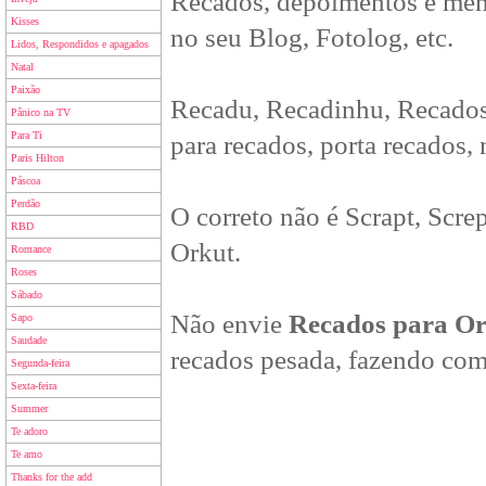
Recados, depoimentos e men
Kisses
no seu Blog, Fotolog, etc.
Lidos, Respondidos e apagados
Natal
Paixão
Recadu, Recadinhu, Recados
Pânico na TV
Para Ti
para recados, porta recados,
Paris Hilton
Páscoa
Perdão
O correto não é Scrapt, Scre
RBD
Orkut.
Romance
Roses
Sábado
Não envie
Recados para O
Sapo
Saudade
recados pesada, fazendo com
Segunda-feira
Sexta-feira
Summer
Te adoro
Te amo
Thanks for the add