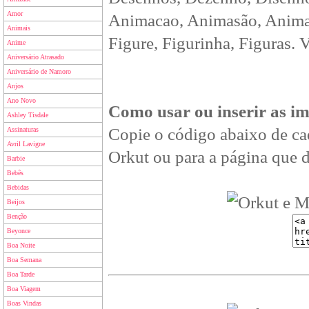
Amor
Animacao, Animasão, Animan
Animais
Figure, Figurinha, Figuras. 
Anime
Aniversário Atrasado
Aniversário de Namoro
Anjos
Ano Novo
Como usar ou inserir as i
Ashley Tisdale
Copie o código abaixo de ca
Assinaturas
Avril Lavigne
Orkut ou para a página que d
Barbie
Bebês
Bebidas
Beijos
Benção
Beyonce
Boa Noite
Boa Semana
Boa Tarde
Boa Viagem
Boas Vindas