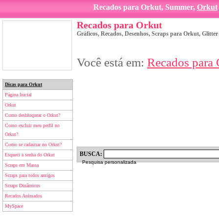
Recados para Orkut, Summer,
Orkut
Recados para Orkut
Gráficos, Recados, Desenhos, Scraps para Orkut, Glitte
Você está em:
Recados para 
Dicas para Orkut
Página Inicial
Orkut
Como desbloquear o Orkut?
Como excluir meu perfil no
Orkut?
Como se cadastrar no Orkut?
BUSCA:
Esqueci a senha do Orkut
Pesquisa personalizada
Scraps em Massa
Scraps para todos amigos
Scraps Dinâmicos
Recados Animados
MySpace