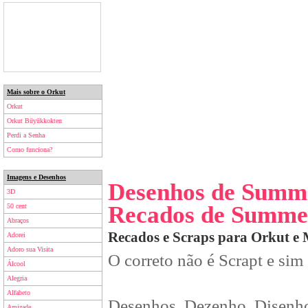
Mais sobre o Orkut
Orkut
Orkut Büyükkokten
Perdi a Senha
Como funciona?
Imagens e Desenhos
Desenhos de Summ
3D
Recados de Summe
50 cent
Abraços
Recados e Scraps para Orkut e
Adorei
Adoro sua Visita
O correto não é Scrapt e sim
Álcool
Alegria
Alfabeto
Desenhos, Dezenho, Disenho
Amizade