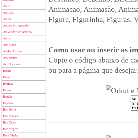
Amor
Animacao, Animasão, Animan
Animais
Figure, Figurinha, Figuras. 
Anime
Aniversário Atrasado
Aniversário de Namoro
Anjos
Ano Novo
Como usar ou inserir as i
Ashley Tisdale
Copie o código abaixo de ca
Assinaturas
Avril Lavigne
ou para a página que desejar.
Barbie
Bebês
Bebidas
Beijos
Benção
Beyonce
Boa Noite
Boa Semana
Boa Tarde
Boa Viagem
Boas Vindas