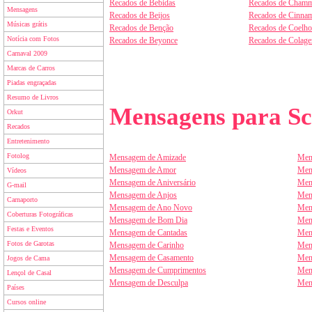
Recados de Bebidas
Recados de Chamm
Mensagens
Recados de Beijos
Recados de Cinnam
Músicas grátis
Recados de Benção
Recados de Coelho
Notícia com Fotos
Recados de Beyonce
Recados de Colag
Carnaval 2009
Marcas de Carros
Piadas engraçadas
Resumo de Livros
Mensagens para Sc
Orkut
Recados
Entretenimento
Fotolog
Mensagem de Amizade
Men
Mensagem de Amor
Men
Vídeos
Mensagem de Aniversário
Men
G-mail
Mensagem de Anjos
Men
Carnaporto
Mensagem de Ano Novo
Men
Coberturas Fotográficas
Mensagem de Bom Dia
Men
Festas e Eventos
Mensagem de Cantadas
Men
Fotos de Garotas
Mensagem de Carinho
Men
Mensagem de Casamento
Men
Jogos de Cama
Mensagem de Cumprimentos
Men
Lençol de Casal
Mensagem de Desculpa
Men
Países
Cursos online