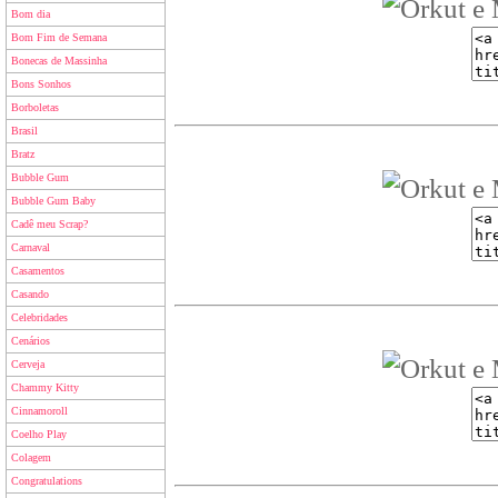
Bom dia
Bom Fim de Semana
Bonecas de Massinha
Bons Sonhos
Borboletas
Brasil
Bratz
Bubble Gum
Bubble Gum Baby
Cadê meu Scrap?
Carnaval
Casamentos
Casando
Celebridades
Cenários
Cerveja
Chammy Kitty
Cinnamoroll
Coelho Play
Colagem
Congratulations