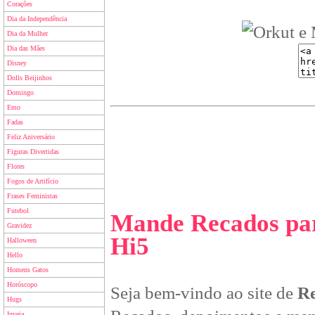
Corações
Dia da Independência
Dia da Mulher
Dia das Mães
Disney
Dolls Beijinhos
Domingo
Emo
Fadas
Feliz Aniversário
Figuras Divertidas
Flores
Fogos de Artifício
Frases Feministas
Futebol
Mande Recados par
Gravidez
Hi5
Halloween
Hello
Homens Gatos
Horóscopo
Seja bem-vindo ao site de
Re
Hugs
Inveja