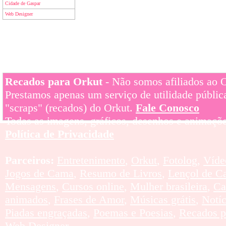
Cidade de Gaspar
Web Designer
Recados para Orkut
- Não somos afiliados ao Or
Prestamos apenas um serviço de utilidade pública
"scraps" (recados) do Orkut.
Fale Conosco
Todas as imagens, gráficos, desenhos e animaçõe
Política de Privacidade
Parceiros:
Entretenimento
,
Orkut
,
Fotolog
,
Víde
Jogos de Cama
,
Resumo de Livros
,
Lençol de C
Mensagens
,
Cursos online
,
Mulher brasileira
,
Ca
animados
,
Frases de Amor
,
Músicas grátis
,
Notí
Piadas engraçadas
,
Poemas e Poesias
,
Recados p
Web Designer