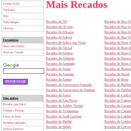
Mais Recados
Ursinho Pooh
Versículos
Vida
Recados de 3D
Recados de Boa No
Volte Sempre
Recados de 50 cent
Recados de Boa S
Welcome
Recados de Abraços
Recados de Boa Ta
Recados de Adorei
Recados de Boa V
Ferramentas
Recados de Adoro sua Visita
Recados de Boas V
Texto com Smiles
Recados de Álcool
Recados de Bom d
Texto no Coração
Recados de Alegria
Recados de Bom F
Recados de Alfabeto
Recados de Boneca
Recados de Amizade
Recados de Bons 
Recados de Amor
Recados de Borbol
Recados de Animais
Recados de Brasil
Recados de Anime
Recados de Bratz
Recados de Aniversário Atrasado
Recados de Bubbl
Recados de Aniversário de Namoro
Recados de Bubbl
Recados de Anjos
Recados de Cadê m
Sites amigos
Recados de Ano Novo
Recados de Carnav
Recados para Orkut
Recados de Ashley Tisdale
Recados de Casam
Poemas e Poesias
Recados de Assinaturas
Recados de Casan
Recados de Avril Lavigne
Recados de Celebr
Frases de Amor
Recados de Barbie
Recados de Cenári
Desenhos animados
Recados de Bebês
Recados de Cervej
Artistas Famosos