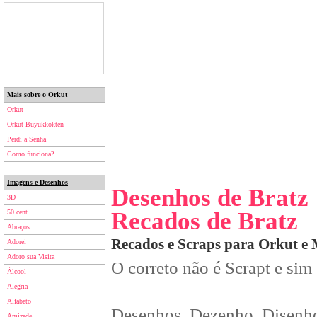
Mais sobre o Orkut
Orkut
Orkut Büyükkokten
Perdi a Senha
Como funciona?
Imagens e Desenhos
Desenhos de Bratz
3D
Recados de Bratz
50 cent
Abraços
Recados e Scraps para Orkut e
Adorei
Adoro sua Visita
O correto não é Scrapt e sim
Álcool
Alegria
Alfabeto
Desenhos, Dezenho, Disenho
Amizade