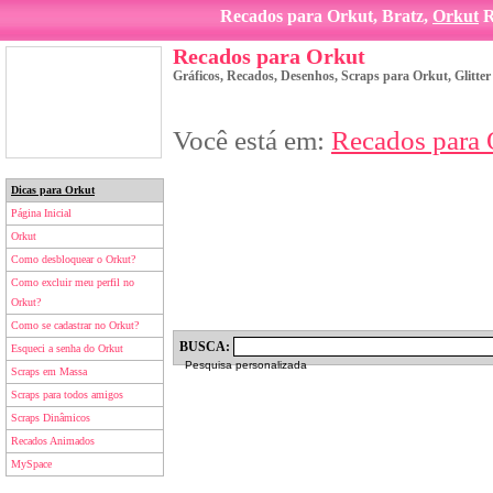
Recados para Orkut, Bratz,
Orkut
R
Recados para Orkut
Gráficos, Recados, Desenhos, Scraps para Orkut, Glitte
Você está em:
Recados para 
Dicas para Orkut
Página Inicial
Orkut
Como desbloquear o Orkut?
Como excluir meu perfil no
Orkut?
Como se cadastrar no Orkut?
BUSCA:
Esqueci a senha do Orkut
Pesquisa personalizada
Scraps em Massa
Scraps para todos amigos
Scraps Dinâmicos
Recados Animados
MySpace