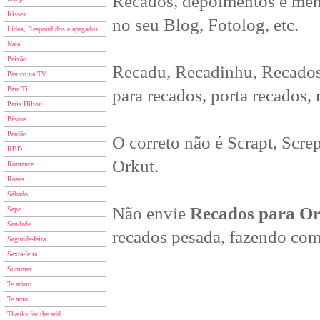
Recados, depoimentos e men
Kisses
no seu Blog, Fotolog, etc.
Lidos, Respondidos e apagados
Natal
Paixão
Recadu, Recadinhu, Recados
Pânico na TV
Para Ti
para recados, porta recados,
Paris Hilton
Páscoa
Perdão
O correto não é Scrapt, Scre
RBD
Orkut.
Romance
Roses
Sábado
Não envie
Recados para O
Sapo
Saudade
recados pesada, fazendo com
Segunda-feira
Sexta-feira
Summer
Te adoro
Te amo
Thanks for the add