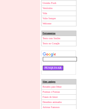
Ursinho Pooh
Versículos
Vida
Volte Sempre
Welcome
Ferramentas
Texto com Smiles
Texto no Coração
Sites amigos
Recados para Orkut
Poemas e Poesias
Frases de Amor
Desenhos animados
Artistas Famosos