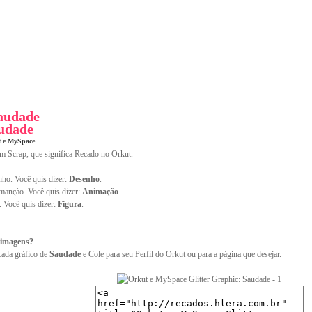
audade
udade
t e MySpace
im Scrap, que significa Recado no Orkut.
ho. Você quis dizer:
Desenho
.
anção. Você quis dizer:
Animação
.
. Você quis dizer:
Figura
.
 imagens?
cada gráfico de
Saudade
e Cole para seu Perfil do Orkut ou para a página que desejar.