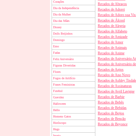
Corações
Recados de Abraços
Dia da Independência
Recados de Adorei
Dia da Mulher
Recados de Adoro sua Visi
Recados de Álcool
Dia das Mães
Recados de Alegria
Disney
Recados de Alfabeto
Dolls Beijinhos
Recados de Amizade
Domingo
Recados de Amor
Emo
Recados de Animais
Fadas
Recados de Anime
Recados de Aniversário A
Feliz Aniversário
Recados de Aniversário d
Figuras Divertidas
Recados de Anjos
Flores
Recados de Ano Novo
Fogos de Artifício
Recados de Ashley Tisdal
Frases Feministas
Recados de Assinaturas
Futebol
Recados de Avril Lavigne
Recados de Barbie
Gravidez
Recados de Bebês
Halloween
Recados de Bebidas
Hello
Recados de Beijos
Homens Gatos
Recados de Benção
Horóscopo
Recados de Beyonce
Hugs
Inveja