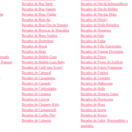
Recados de Boa Tarde
Recados de Dia da Independência
Recados de Boa Viagem
Recados de Dia da Mulher
ta
Recados de Boas Vindas
Recados de Dia das Mães
Recados de Bom dia
Recados de Disney
Recados de Bom Fim de Semana
Recados de Dolls Beijinhos
Recados de Bonecas de Massinha
Recados de Domingo
Recados de Bons Sonhos
Recados de Emo
Recados de Borboletas
Recados de Fadas
Recados de Brasil
Recados de Feliz Aniversário
Recados de Bratz
Recados de Figuras Divertidas
trasado
Recados de Bubble Gum
Recados de Flores
e Namoro
Recados de Bubble Gum Baby
Recados de Fogos de Artifício
Recados de Cadê meu Scrap?
Recados de Frases Feministas
Recados de Carnaval
Recados de Futebol
e
Recados de Casamentos
Recados de Gravidez
Recados de Casando
Recados de Halloween
Recados de Celebridades
Recados de Hello
Recados de Cenários
Recados de Homens Gatos
Recados de Cerveja
Recados de Horóscopo
Recados de Chammy Kitty
Recados de Hugs
Recados de Cinnamoroll
Recados de Inveja
Recados de Coelho Play
Recados de Kisses
Recados de Colagem
Recados de Lidos, Respondidos e
apagados