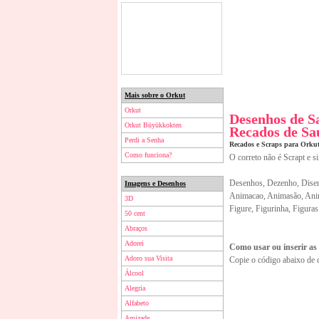
Mais sobre o Orkut
Orkut
Desenhos de S
Orkut Büyükkokten
Recados de Sa
Perdi a Senha
Recados e Scraps para Orku
Como funciona?
O correto não é Scrapt e s
Desenhos, Dezenho, Disen
Imagens e Desenhos
Animacao, Animasão, Anim
3D
Figure, Figurinha, Figuras
50 cent
Abraços
Adorei
Como usar ou inserir as
Adoro sua Visita
Copie o código abaixo de 
Álcool
Alegria
Alfabeto
Amizade