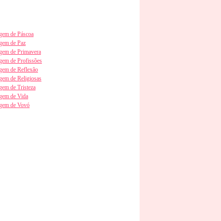
em de Páscoa
gem de Paz
em de Primavera
em de Profissões
em de Reflexão
em de Religiosas
em de Tristeza
gem de Vida
gem de Vovó