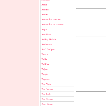
Amor
Animais
Anime
Aniversário Atrasado
Aniversário de Namoro
Anjos
Ano Novo
Ashley Tisdale
Assinaturas
Avril Lavigne
Barbie
Bebês
Bebidas
Beijos
Benção
Beyonce
Boa Noite
Boa Semana
Boa Tarde
Boa Viagem
Boas Vindas