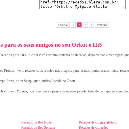
Anterior
1
2
3
4
Próxima
 para os seus amigos no seu Orkut e Hi5
Recados para Orkut
. Aqui você encontra centenas de Recados, depoimentos e mensagens qu
s Prontos, www recados com, recados net, imagens para recados, porta recados, mural recado
rept, Screp, e sim Scrap, que significa Recado no Orkut.
 Orkut com Música
, pois isso deixa a página de recados pesada, fazendo com que os computad
Recados de Boa Noite
Recados de Congratulations
Recados de Boa Semana
Recados de Corações