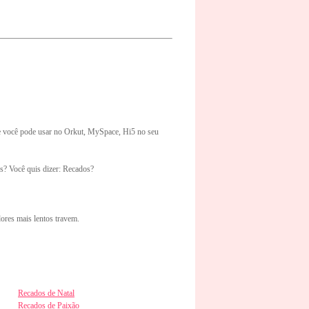
e você pode usar no Orkut, MySpace, Hi5 no seu
s? Você quis dizer: Recados?
ores mais lentos travem.
Recados de Natal
Recados de Paixão