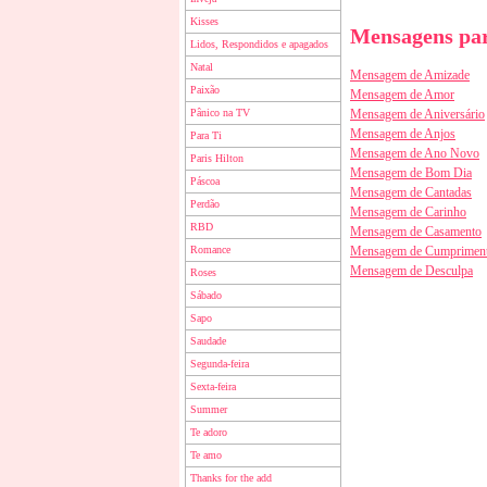
Kisses
Mensagens par
Lidos, Respondidos e apagados
Natal
Mensagem de Amizade
Paixão
Mensagem de Amor
Pânico na TV
Mensagem de Aniversário
Mensagem de Anjos
Para Ti
Mensagem de Ano Novo
Paris Hilton
Mensagem de Bom Dia
Páscoa
Mensagem de Cantadas
Perdão
Mensagem de Carinho
RBD
Mensagem de Casamento
Romance
Mensagem de Cumprimen
Mensagem de Desculpa
Roses
Sábado
Sapo
Saudade
Segunda-feira
Sexta-feira
Summer
Te adoro
Te amo
Thanks for the add