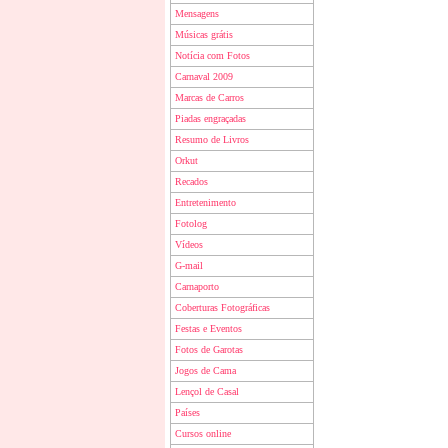
Mensagens
Músicas grátis
Notícia com Fotos
Carnaval 2009
Marcas de Carros
Piadas engraçadas
Resumo de Livros
Orkut
Recados
Entretenimento
Fotolog
Vídeos
G-mail
Carnaporto
Coberturas Fotográficas
Festas e Eventos
Fotos de Garotas
Jogos de Cama
Lençol de Casal
Países
Cursos online