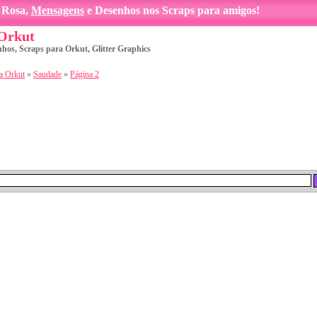
Rosa,
Mensagens
e Desenhos nos Scraps para amigos!
 Orkut
nhos, Scraps para Orkut, Glitter Graphics
a Orkut
»
Saudade
»
Página 2