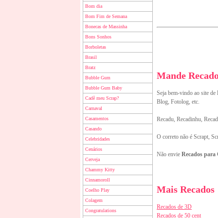
Bom dia
Bom Fim de Semana
Bonecas de Massinha
Bons Sonhos
Borboletas
Brasil
Bratz
Mande Recados
Bubble Gum
Bubble Gum Baby
Seja bem-vindo ao site de
Cadê meu Scrap?
Blog, Fotolog, etc.
Carnaval
Casamentos
Recadu, Recadinhu, Recado
Casando
O correto não é Scrapt, Sc
Celebridades
Cenários
Não envie
Recados para
Cerveja
Chammy Kitty
Cinnamoroll
Mais Recados
Coelho Play
Colagem
Recados de 3D
Congratulations
Recados de 50 cent