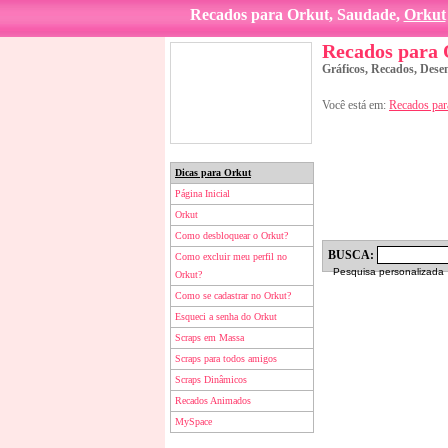
Recados para Orkut, Saudade,
Orkut
Recados para
Gráficos, Recados, Dese
Você está em:
Recados par
Dicas para Orkut
Página Inicial
Orkut
Como desbloquear o Orkut?
BUSCA:
Como excluir meu perfil no
Pesquisa personalizada
Orkut?
Como se cadastrar no Orkut?
Esqueci a senha do Orkut
Scraps em Massa
Scraps para todos amigos
Scraps Dinâmicos
Recados Animados
MySpace