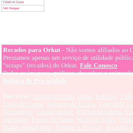
Cidade de Gaspar
Web Designer
Recados para Orkut
- Não somos afiliados ao Or
Prestamos apenas um serviço de utilidade pública
"scraps" (recados) do Orkut.
Fale Conosco
Todas as imagens, gráficos, desenhos e animaçõe
Política de Privacidade
Parceiros:
Entretenimento
,
Orkut
,
Fotolog
,
Víde
Jogos de Cama
,
Resumo de Livros
,
Lençol de C
Mensagens
,
Cursos online
,
Mulher brasileira
,
Ca
animados
,
Frases de Amor
,
Músicas grátis
,
Notí
Piadas engraçadas
,
Poemas e Poesias
,
Recados p