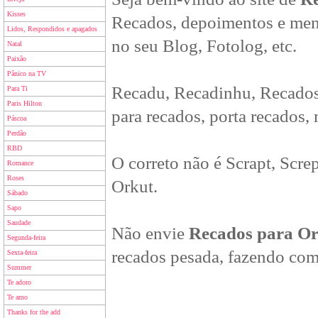
Kisses
Recados, depoimentos e men
Lidos, Respondidos e apagados
no seu Blog, Fotolog, etc.
Natal
Paixão
Pânico na TV
Recadu, Recadinhu, Recados
Para Ti
Paris Hilton
para recados, porta recados,
Páscoa
Perdão
RBD
O correto não é Scrapt, Scre
Romance
Roses
Orkut.
Sábado
Sapo
Saudade
Não envie
Recados para O
Segunda-feira
recados pesada, fazendo com
Sexta-feira
Summer
Te adoro
Te amo
Thanks for the add