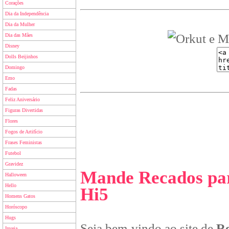
Corações
Dia da Independência
Dia da Mulher
Dia das Mães
Disney
Dolls Beijinhos
Domingo
Emo
Fadas
Feliz Aniversário
Figuras Divertidas
Flores
Fogos de Artifício
Frases Feministas
Futebol
Gravidez
Mande Recados par
Halloween
Hello
Hi5
Homens Gatos
Horóscopo
Hugs
Seja bem-vindo ao site de
Re
Inveja