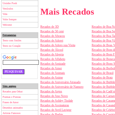
Ursinho Pooh
Mais Recados
Versículos
Vida
Volte Sempre
Welcome
Recados de 3D
Recados de Boa No
Recados de 50 cent
Recados de Boa S
Ferramentas
Recados de Abraços
Recados de Boa Ta
Recados de Adorei
Recados de Boa V
Texto com Smiles
Recados de Adoro sua Visita
Recados de Boas V
Texto no Coração
Recados de Álcool
Recados de Bom d
Recados de Alegria
Recados de Bom F
Recados de Alfabeto
Recados de Boneca
Recados de Amizade
Recados de Bons 
Recados de Amor
Recados de Borbol
Recados de Animais
Recados de Brasil
Recados de Anime
Recados de Bratz
Recados de Aniversário Atrasado
Recados de Bubbl
Sites amigos
Recados de Aniversário de Namoro
Recados de Bubbl
Recados de Anjos
Recados de Cadê m
Recados para Orkut
Recados de Ano Novo
Recados de Carnav
Poemas e Poesias
Recados de Ashley Tisdale
Recados de Casam
Frases de Amor
Recados de Assinaturas
Recados de Casan
Desenhos animados
Recados de Avril Lavigne
Recados de Celebr
Artistas Famosos
Recados de Barbie
Recados de Cenári