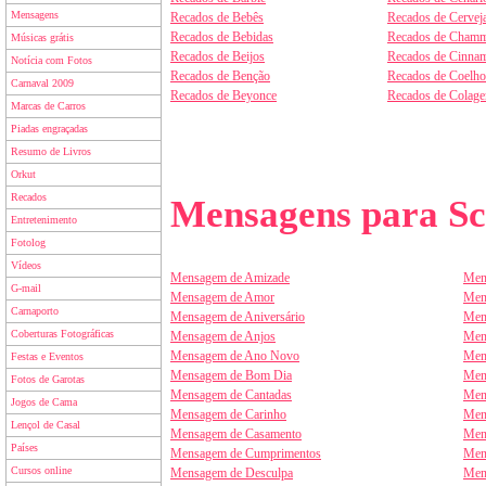
Mensagens
Recados de Bebês
Recados de Cervej
Recados de Bebidas
Recados de Chamm
Músicas grátis
Recados de Beijos
Recados de Cinnam
Notícia com Fotos
Recados de Benção
Recados de Coelho
Carnaval 2009
Recados de Beyonce
Recados de Colag
Marcas de Carros
Piadas engraçadas
Resumo de Livros
Orkut
Recados
Mensagens para Sc
Entretenimento
Fotolog
Vídeos
Mensagem de Amizade
Men
G-mail
Mensagem de Amor
Men
Carnaporto
Mensagem de Aniversário
Men
Coberturas Fotográficas
Mensagem de Anjos
Men
Mensagem de Ano Novo
Men
Festas e Eventos
Mensagem de Bom Dia
Men
Fotos de Garotas
Mensagem de Cantadas
Men
Jogos de Cama
Mensagem de Carinho
Men
Lençol de Casal
Mensagem de Casamento
Men
Países
Mensagem de Cumprimentos
Men
Cursos online
Mensagem de Desculpa
Men