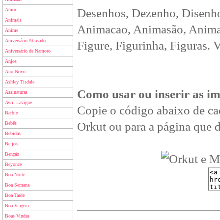
Desenhos, Dezenho, Disenho
Amor
Animais
Animacao, Animasão, Animan
Anime
Aniversário Atrasado
Figure, Figurinha, Figuras. 
Aniversário de Namoro
Anjos
Ano Novo
Ashley Tisdale
Como usar ou inserir as i
Assinaturas
Avril Lavigne
Copie o código abaixo de ca
Barbie
Orkut ou para a página que d
Bebês
Bebidas
Beijos
Benção
Beyonce
Boa Noite
Boa Semana
Boa Tarde
Boa Viagem
Boas Vindas