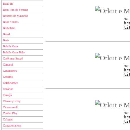
Bom dia
Bom Fim de Semana
Bonecas de Massinha
Bons Sonhos
Borboletas
Brasil
Bratz
Bubble Gum
Bubble Gum Baby
Cadê meu Scrap?
Carnaval
Casamentos
Casando
Celebridades
Cenários
Cerveja
Chammy Kitty
Cinnamoroll
Coelho Play
Colagem
Congratulations