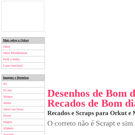
Mais sobre o Orkut
Orkut
Orkut Büyükkokten
Perdi a Senha
Como funciona?
Imagens e Desenhos
3D
Desenhos de Bom d
50 cent
Abraços
Recados de Bom di
Adorei
Adoro sua Visita
Recados e Scraps para Orkut e
Álcool
O correto não é Scrapt e sim
Alegria
Alfabeto
Amizade