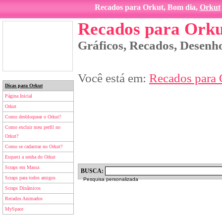
Recados para Orkut, Bom dia,
Orkut
Recados para Orku
Gráficos, Recados, Desenho
Você está em:
Recados para 
Dicas para Orkut
Página Inicial
Orkut
Como desbloquear o Orkut?
Como excluir meu perfil no
Orkut?
Como se cadastrar no Orkut?
Esqueci a senha do Orkut
Scraps em Massa
BUSCA:
Scraps para todos amigos
Pesquisa personalizada
Scraps Dinâmicos
Recados Animados
MySpace