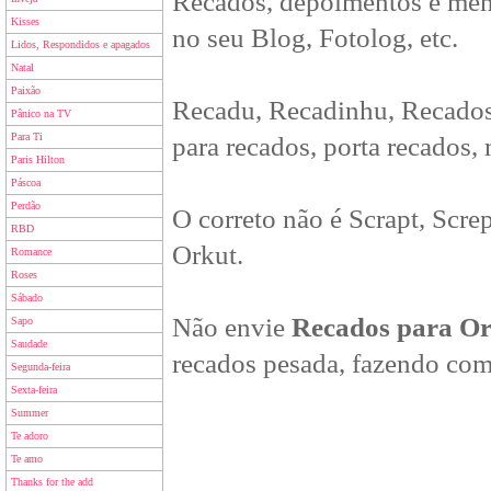
Recados, depoimentos e men
Kisses
no seu Blog, Fotolog, etc.
Lidos, Respondidos e apagados
Natal
Paixão
Recadu, Recadinhu, Recados
Pânico na TV
Para Ti
para recados, porta recados,
Paris Hilton
Páscoa
Perdão
O correto não é Scrapt, Scre
RBD
Orkut.
Romance
Roses
Sábado
Não envie
Recados para O
Sapo
Saudade
recados pesada, fazendo com
Segunda-feira
Sexta-feira
Summer
Te adoro
Te amo
Thanks for the add