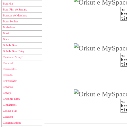
Bom dia
Bom Fim de Semana
Bonecas de Massinha
Bons Sonhos
Borboletas
Brasil
Bratz
Bubble Gum
Bubble Gum Baby
Cadê meu Scrap?
Carnaval
Casamentos
Casando
Celebridades
Cenários
Cerveja
Chammy Kitty
Cinnamoroll
Coelho Play
Colagem
Congratulations