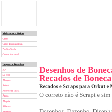
Mais sobre o Orkut
Orkut
Orkut Büyükkokten
Perdi a Senha
Como funciona?
Imagens e Desenhos
Desenhos de Bonec
3D
Recados de Boneca
50 cent
Abraços
Recados e Scraps para Orkut e
Adorei
Adoro sua Visita
O correto não é Scrapt e sim
Álcool
Alegria
Alfabeto
Desenhos, Dezenho, Disenho
Amizade