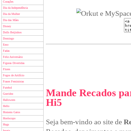
Corações
Dia da Independência
Dia da Mulher
Dia das Mães
Disney
Dolls Beijinhos
Domingo
Emo
Fadas
Feliz Aniversário
Figuras Divertidas
Flores
Fogos de Artifício
Frases Feministas
Futebol
Mande Recados par
Gravidez
Hi5
Halloween
Hello
Homens Gatos
Horóscopo
Seja bem-vindo ao site de
Re
Hugs
Inveja