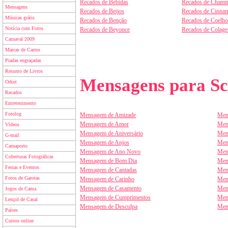
Recados de Bebidas
Recados de Chamm
Mensagens
Recados de Beijos
Recados de Cinnam
Músicas grátis
Recados de Benção
Recados de Coelho
Notícia com Fotos
Recados de Beyonce
Recados de Colag
Carnaval 2009
Marcas de Carros
Piadas engraçadas
Resumo de Livros
Mensagens para Sc
Orkut
Recados
Entretenimento
Fotolog
Mensagem de Amizade
Men
Mensagem de Amor
Men
Vídeos
Mensagem de Aniversário
Men
G-mail
Mensagem de Anjos
Men
Carnaporto
Mensagem de Ano Novo
Men
Coberturas Fotográficas
Mensagem de Bom Dia
Men
Festas e Eventos
Mensagem de Cantadas
Men
Fotos de Garotas
Mensagem de Carinho
Men
Mensagem de Casamento
Men
Jogos de Cama
Mensagem de Cumprimentos
Men
Lençol de Casal
Mensagem de Desculpa
Men
Países
Cursos online