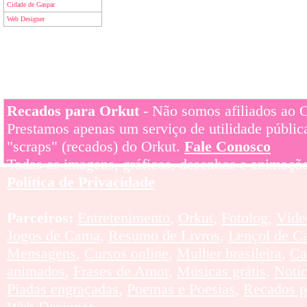
Cidade de Gaspar
Web Designer
Recados para Orkut
- Não somos afiliados ao Or
Prestamos apenas um serviço de utilidade pública
"scraps" (recados) do Orkut.
Fale Conosco
Todas as imagens, gráficos, desenhos e animaçõe
Política de Privacidade
Parceiros:
Entretenimento
,
Orkut
,
Fotolog
,
Víde
Jogos de Cama
,
Resumo de Livros
,
Lençol de C
Mensagens
,
Cursos online
,
Mulher brasileira
,
Ca
animados
,
Frases de Amor
,
Músicas grátis
,
Notí
Piadas engraçadas
,
Poemas e Poesias
,
Recados p
Web Designer