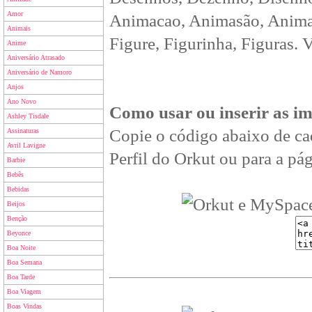
Amor
Animacao, Animasão, Animan
Animais
Figure, Figurinha, Figuras. 
Anime
Aniversário Atrasado
Aniversário de Namoro
Anjos
Ano Novo
Como usar ou inserir as i
Ashley Tisdale
Copie o código abaixo de ca
Assinaturas
Avril Lavigne
Perfil do Orkut ou para a pág
Barbie
Bebês
Bebidas
Beijos
Benção
Beyonce
Boa Noite
Boa Semana
Boa Tarde
Boa Viagem
Boas Vindas