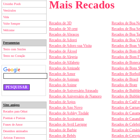
Mais Recados
Ursinho Pooh
Versículos
Vida
Recados de 3D
Recados de Boa No
Volte Sempre
Recados de 50 cent
Recados de Boa S
Welcome
Recados de Abraços
Recados de Boa Ta
Recados de Adorei
Recados de Boa V
Ferramentas
Recados de Adoro sua Visita
Recados de Boas V
Texto com Smiles
Recados de Álcool
Recados de Bom d
Texto no Coração
Recados de Alegria
Recados de Bom F
Recados de Alfabeto
Recados de Boneca
Recados de Amizade
Recados de Bons 
Recados de Amor
Recados de Borbol
Recados de Animais
Recados de Brasil
Recados de Anime
Recados de Bratz
Recados de Aniversário Atrasado
Recados de Bubbl
Recados de Aniversário de Namoro
Recados de Bubbl
Recados de Anjos
Recados de Cadê m
Sites amigos
Recados de Ano Novo
Recados de Carnav
Recados para Orkut
Recados de Ashley Tisdale
Recados de Casam
Poemas e Poesias
Recados de Assinaturas
Recados de Casan
Recados de Avril Lavigne
Recados de Celebr
Frases de Amor
Recados de Barbie
Recados de Cenári
Desenhos animados
Recados de Bebês
Recados de Cervej
Artistas Famosos