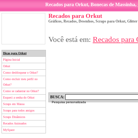
Recados para Orkut, Bonecas de Massinha,
Recados para Orkut
Gráficos, Recados, Desenhos, Scraps para Orkut, Glitte
Você está em:
Recados para 
Dicas para Orkut
Página Inicial
Orkut
Como desbloquear o Orkut?
Como excluir meu perfil no
Orkut?
Como se cadastrar no Orkut?
BUSCA:
Esqueci a senha do Orkut
Pesquisa personalizada
Scraps em Massa
Scraps para todos amigos
Scraps Dinâmicos
Recados Animados
MySpace