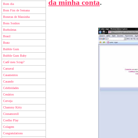
da minha conta
.
Bom dia
Bom Fim de Semana
Bonecas de Massinha
Bons Sonhos
Borboletas
Brasil
Bratz
Bubble Gum
Bubble Gum Baby
Cadê meu Scrap?
Carnaval
Casamentos
Casando
Celebridades
Cenários
Cerveja
Chammy Kitty
Cinnamoroll
Coelho Play
Colagem
Congratulations