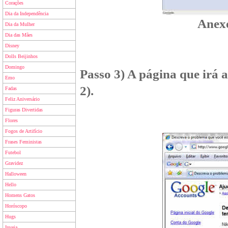
Corações
Dia da Independência
Anexo
Dia da Mulher
Dia das Mães
Disney
Dolls Beijinhos
Domingo
Passo 3) A página que irá 
Emo
2).
Fadas
Feliz Aniversário
Figuras Divertidas
Flores
Fogos de Artifício
Frases Feministas
Futebol
Gravidez
Halloween
Hello
Homens Gatos
Horóscopo
Hugs
Inveja