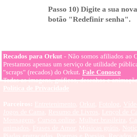
Passo 10) Digite a sua nova
botão "Redefinir senha".
Recados para Orkut
- Não somos afiliados ao Or
Prestamos apenas um serviço de utilidade pública
"scraps" (recados) do Orkut.
Fale Conosco
Todas as imagens, gráficos, desenhos e animaçõe
Política de Privacidade
Parceiros:
Entretenimento
,
Orkut
,
Fotolog
,
Víde
Jogos de Cama
,
Resumo de Livros
,
Lençol de C
Mensagens
,
Cursos online
,
Mulher brasileira
,
Ca
animados
,
Frases de Amor
,
Músicas grátis
,
Notí
Piadas engraçadas
,
Poemas e Poesias
,
Recados p