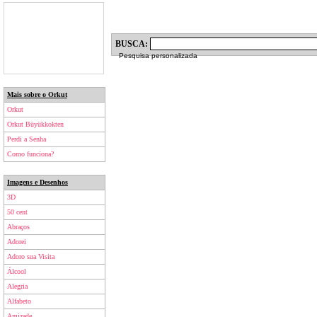
BUSCA:
Pesquisa personalizada
Mais sobre o Orkut
Orkut
Orkut Büyükkokten
Perdi a Senha
Como funciona?
Imagens e Desenhos
3D
50 cent
Abraços
Adorei
Adoro sua Visita
Álcool
Alegria
Alfabeto
Amizade