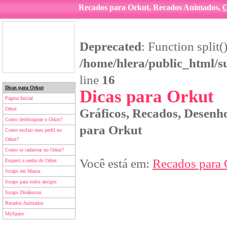
Recados para Orkut, Recados Animados,
O
Deprecated
: Function split(
/home/hlera/public_html/s
line
16
Dicas para Orkut
Dicas para Orkut
Página Inicial
Orkut
Gráficos, Recados, Desenho
Como desbloquear o Orkut?
para Orkut
Como excluir meu perfil no
Orkut?
Como se cadastrar no Orkut?
Você está em:
Recados para 
Esqueci a senha do Orkut
Scraps em Massa
Scraps para todos amigos
Scraps Dinâmicos
Recados Animados
MySpace