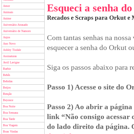
Esqueci a senha do
Amor
Animais
Recados e Scraps para Orkut e
Anime
Aniversário Atrasado
Aniversário de Namoro
Com tantas senhas na nossa vi
Anjos
Ano Novo
esquecer a senha do Orkut o
Ashley Tisdale
Assinaturas
Avril Lavigne
Siga os passos abaixo para r
Barbie
Bebês
Bebidas
Passo 1) Acesse o site do 
Beijos
Benção
Beyonce
Passo 2) Ao abrir a página 
Boa Noite
Boa Semana
link “Não consigo acessar o
Boa Tarde
do lado direito da página. 
Boa Viagem
Boas Vindas