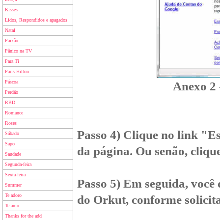
Kisses
Lidos, Respondidos e apagados
Natal
Paixão
Pânico na TV
Para Ti
Paris Hilton
Páscoa
Anexo 2 
Perdão
RBD
Romance
Roses
Passo 4) Clique no link "E
Sábado
Sapo
da página. Ou senão, cliq
Saudade
Segunda-feira
Sexta-feira
Passo 5) Em seguida, você 
Summer
Te adoro
do Orkut, conforme solicit
Te amo
Thanks for the add