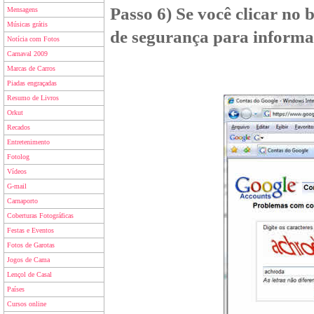
Passo 6) Se você clicar no
Mensagens
Músicas grátis
de segurança para informa
Notícia com Fotos
Carnaval 2009
Marcas de Carros
Piadas engraçadas
Resumo de Livros
Orkut
Recados
Entretenimento
Fotolog
Vídeos
G-mail
Carnaporto
Coberturas Fotográficas
Festas e Eventos
Fotos de Garotas
Jogos de Cama
Lençol de Casal
Países
Cursos online