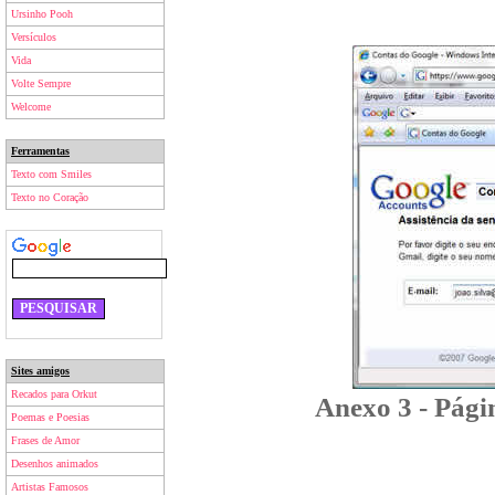
Ursinho Pooh
Versículos
Vida
Volte Sempre
Welcome
Ferramentas
Texto com Smiles
Texto no Coração
Sites amigos
Recados para Orkut
Anexo 3 - Pági
Poemas e Poesias
Frases de Amor
Desenhos animados
Artistas Famosos