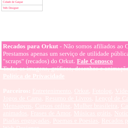
Cidade de Gaspar
Web Designer
Recados para Orkut
- Não somos afiliados ao Or
Prestamos apenas um serviço de utilidade pública
"scraps" (recados) do Orkut.
Fale Conosco
Todas as imagens, gráficos, desenhos e animaçõe
Política de Privacidade
Parceiros:
Entretenimento
,
Orkut
,
Fotolog
,
Víde
Jogos de Cama
,
Resumo de Livros
,
Lençol de C
Mensagens
,
Cursos online
,
Mulher brasileira
,
Ca
animados
,
Frases de Amor
,
Músicas grátis
,
Notí
Piadas engraçadas
,
Poemas e Poesias
,
Recados p
Web Designer