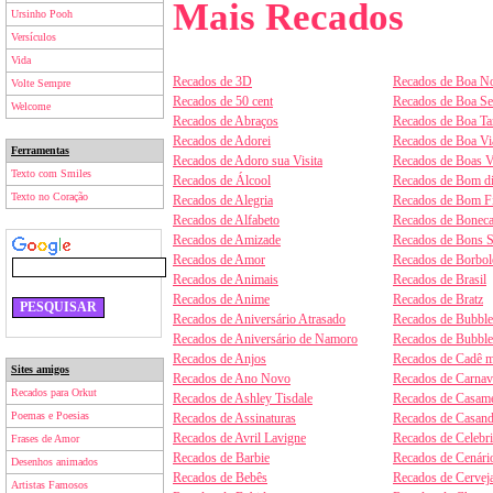
Mais Recados
Ursinho Pooh
Versículos
Vida
Recados de 3D
Recados de Boa No
Volte Sempre
Recados de 50 cent
Recados de Boa S
Welcome
Recados de Abraços
Recados de Boa Ta
Recados de Adorei
Recados de Boa V
Ferramentas
Recados de Adoro sua Visita
Recados de Boas V
Texto com Smiles
Recados de Álcool
Recados de Bom d
Texto no Coração
Recados de Alegria
Recados de Bom F
Recados de Alfabeto
Recados de Boneca
Recados de Amizade
Recados de Bons 
Recados de Amor
Recados de Borbol
Recados de Animais
Recados de Brasil
Recados de Anime
Recados de Bratz
Recados de Aniversário Atrasado
Recados de Bubbl
Recados de Aniversário de Namoro
Recados de Bubbl
Recados de Anjos
Recados de Cadê m
Sites amigos
Recados de Ano Novo
Recados de Carnav
Recados para Orkut
Recados de Ashley Tisdale
Recados de Casam
Poemas e Poesias
Recados de Assinaturas
Recados de Casan
Recados de Avril Lavigne
Recados de Celebr
Frases de Amor
Recados de Barbie
Recados de Cenári
Desenhos animados
Recados de Bebês
Recados de Cervej
Artistas Famosos