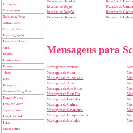
Recados de Bebidas
Recados de Chamm
Mensagens
Recados de Beijos
Recados de Cinnam
Músicas grátis
Recados de Benção
Recados de Coelho
Notícia com Fotos
Recados de Beyonce
Recados de Colag
Carnaval 2009
Marcas de Carros
Piadas engraçadas
Resumo de Livros
Mensagens para Sc
Orkut
Recados
Entretenimento
Fotolog
Mensagem de Amizade
Men
Mensagem de Amor
Men
Vídeos
Mensagem de Aniversário
Men
G-mail
Mensagem de Anjos
Men
Carnaporto
Mensagem de Ano Novo
Men
Coberturas Fotográficas
Mensagem de Bom Dia
Men
Festas e Eventos
Mensagem de Cantadas
Men
Fotos de Garotas
Mensagem de Carinho
Men
Mensagem de Casamento
Men
Jogos de Cama
Mensagem de Cumprimentos
Men
Lençol de Casal
Mensagem de Desculpa
Men
Países
Cursos online