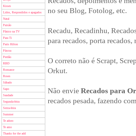
Recados, depoimentos e men
Kisses
no seu Blog, Fotolog, etc.
Lidos, Respondidos e apagados
Natal
Paixão
Recadu, Recadinhu, Recados
Pânico na TV
Para Ti
para recados, porta recados,
Paris Hilton
Páscoa
Perdão
O correto não é Scrapt, Scre
RBD
Orkut.
Romance
Roses
Sábado
Não envie
Recados para O
Sapo
Saudade
recados pesada, fazendo com
Segunda-feira
Sexta-feira
Summer
Te adoro
Te amo
Thanks for the add