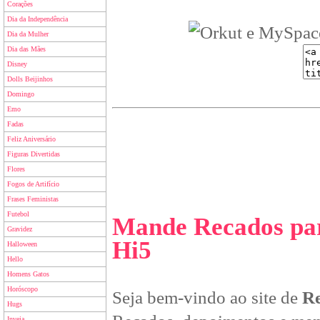
Corações
Dia da Independência
Dia da Mulher
Dia das Mães
Disney
Dolls Beijinhos
Domingo
Emo
Fadas
Feliz Aniversário
Figuras Divertidas
Flores
Fogos de Artifício
Frases Feministas
Futebol
Mande Recados par
Gravidez
Hi5
Halloween
Hello
Homens Gatos
Horóscopo
Seja bem-vindo ao site de
Re
Hugs
Inveja