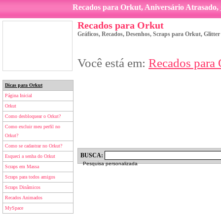
Recados para Orkut, Aniversário Atrasado,
Recados para Orkut
Gráficos, Recados, Desenhos, Scraps para Orkut, Glitte
Você está em:
Recados para 
Dicas para Orkut
Página Inicial
Orkut
Como desbloquear o Orkut?
Como excluir meu perfil no
Orkut?
Como se cadastrar no Orkut?
BUSCA:
Esqueci a senha do Orkut
Pesquisa personalizada
Scraps em Massa
Scraps para todos amigos
Scraps Dinâmicos
Recados Animados
MySpace