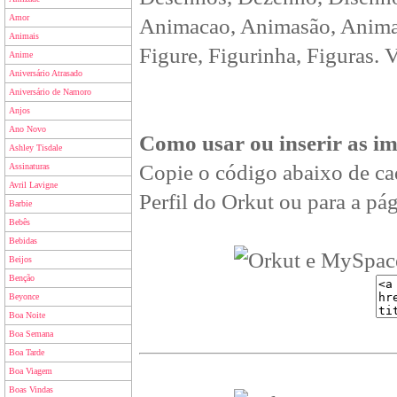
Amor
Animacao, Animasão, Animan
Animais
Figure, Figurinha, Figuras. 
Anime
Aniversário Atrasado
Aniversário de Namoro
Anjos
Ano Novo
Como usar ou inserir as i
Ashley Tisdale
Copie o código abaixo de ca
Assinaturas
Avril Lavigne
Perfil do Orkut ou para a pág
Barbie
Bebês
Bebidas
Beijos
Benção
Beyonce
Boa Noite
Boa Semana
Boa Tarde
Boa Viagem
Boas Vindas