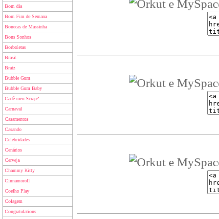
Bom dia
Bom Fim de Semana
Bonecas de Massinha
Bons Sonhos
Borboletas
Brasil
Bratz
Bubble Gum
Bubble Gum Baby
Cadê meu Scrap?
Carnaval
Casamentos
Casando
Celebridades
Cenários
Cerveja
Chammy Kitty
Cinnamoroll
Coelho Play
Colagem
Congratulations