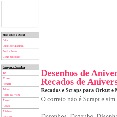
Mais sobre o Orkut
Orkut
Orkut Büyükkokten
Perdi a Senha
Como funciona?
Imagens e Desenhos
Desenhos de Anive
3D
Recados de Aniver
50 cent
Abraços
Recados e Scraps para Orkut e
Adorei
Adoro sua Visita
O correto não é Scrapt e sim
Álcool
Alegria
Alfabeto
Desenhos, Dezenho, Disenho
Amizade