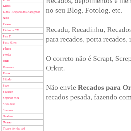
Recados, depoimentos e men
Kisses
no seu Blog, Fotolog, etc.
Lidos, Respondidos e apagados
Natal
Paixão
Recadu, Recadinhu, Recados
Pânico na TV
Para Ti
para recados, porta recados,
Paris Hilton
Páscoa
Perdão
O correto não é Scrapt, Scre
RBD
Orkut.
Romance
Roses
Sábado
Não envie
Recados para O
Sapo
Saudade
recados pesada, fazendo com
Segunda-feira
Sexta-feira
Summer
Te adoro
Te amo
Thanks for the add