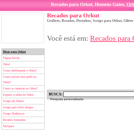
Recados para Orkut, Homens Gatos,
Or
Recados para Orkut
Gráficos, Recados, Desenhos, Scraps para Orkut, Glitte
Você está em:
Recados para 
Dicas para Orkut
Página Inicial
Orkut
Como desbloquear o Orkut?
Como excluir meu perfil no
Orkut?
Como se cadastrar no Orkut?
BUSCA:
Esqueci a senha do Orkut
Pesquisa personalizada
Scraps em Massa
Scraps para todos amigos
Scraps Dinâmicos
Recados Animados
MySpace