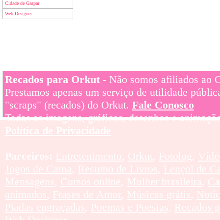
Cidade de Gaspar
Web Designer
Recados para Orkut
- Não somos afiliados ao Or
Prestamos apenas um serviço de utilidade pública
"scraps" (recados) do Orkut.
Fale Conosco
Todas as imagens, gráficos, desenhos e animaçõe
Política de Privacidade
Parceiros:
Entretenimento
,
Orkut
,
Fotolog
,
Víde
Jogos de Cama
,
Resumo de Livros
,
Lençol de C
Mensagens
,
Cursos online
,
Mulher brasileira
,
Ca
animados
,
Frases de Amor
,
Músicas grátis
,
Notí
Piadas engraçadas
,
Poemas e Poesias
,
Recados p
Web Designer