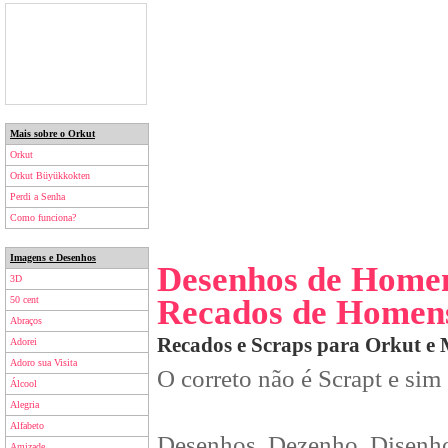
Mais sobre o Orkut
Orkut
Orkut Büyükkokten
Perdi a Senha
Como funciona?
Imagens e Desenhos
Desenhos de Home
3D
Recados de Homen
50 cent
Abraços
Recados e Scraps para Orkut e
Adorei
Adoro sua Visita
O correto não é Scrapt e sim
Álcool
Alegria
Alfabeto
Desenhos, Dezenho, Disenho
Amizade