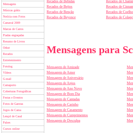
Recados de Bebidas
Recados de Chamm
Mensagens
Recados de Beijos
Recados de Cinnam
Músicas grátis
Recados de Benção
Recados de Coelho
Notícia com Fotos
Recados de Beyonce
Recados de Colag
Carnaval 2009
Marcas de Carros
Piadas engraçadas
Resumo de Livros
Mensagens para Sc
Orkut
Recados
Entretenimento
Fotolog
Mensagem de Amizade
Men
Mensagem de Amor
Men
Vídeos
Mensagem de Aniversário
Men
G-mail
Mensagem de Anjos
Men
Carnaporto
Mensagem de Ano Novo
Men
Coberturas Fotográficas
Mensagem de Bom Dia
Men
Festas e Eventos
Mensagem de Cantadas
Men
Fotos de Garotas
Mensagem de Carinho
Men
Mensagem de Casamento
Men
Jogos de Cama
Mensagem de Cumprimentos
Men
Lençol de Casal
Mensagem de Desculpa
Men
Países
Cursos online