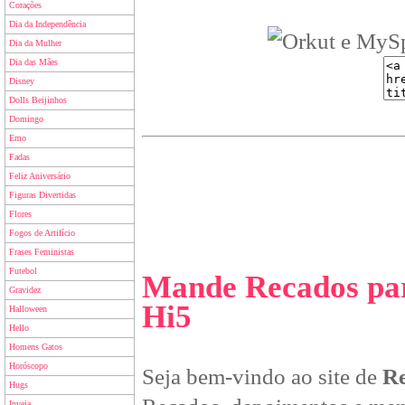
Corações
Dia da Independência
Dia da Mulher
Dia das Mães
Disney
Dolls Beijinhos
Domingo
Emo
Fadas
Feliz Aniversário
Figuras Divertidas
Flores
Fogos de Artifício
Frases Feministas
Futebol
Mande Recados par
Gravidez
Hi5
Halloween
Hello
Homens Gatos
Horóscopo
Seja bem-vindo ao site de
Re
Hugs
Inveja