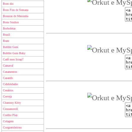
Bom dia
Bom Fim de Semana
Bonecas de Massinha
Bons Sonhos
Borboletas
Brasil
Bratz
Bubble Gum
Bubble Gum Baby
Cadê meu Scrap?
Carnaval
Casamentos
Casando
Celebridades
Cenários
Cerveja
Chammy Kitty
Cinnamoroll
Coelho Play
Colagem
Congratulations