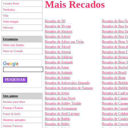
Mais Recados
Ursinho Pooh
Versículos
Vida
Recados de 3D
Recados de Boa No
Volte Sempre
Recados de 50 cent
Recados de Boa S
Welcome
Recados de Abraços
Recados de Boa Ta
Recados de Adorei
Recados de Boa V
Ferramentas
Recados de Adoro sua Visita
Recados de Boas V
Texto com Smiles
Recados de Álcool
Recados de Bom d
Texto no Coração
Recados de Alegria
Recados de Bom F
Recados de Alfabeto
Recados de Boneca
Recados de Amizade
Recados de Bons 
Recados de Amor
Recados de Borbol
Recados de Animais
Recados de Brasil
Recados de Anime
Recados de Bratz
Recados de Aniversário Atrasado
Recados de Bubbl
Recados de Aniversário de Namoro
Recados de Bubbl
Recados de Anjos
Recados de Cadê m
Sites amigos
Recados de Ano Novo
Recados de Carnav
Recados para Orkut
Recados de Ashley Tisdale
Recados de Casam
Poemas e Poesias
Recados de Assinaturas
Recados de Casan
Recados de Avril Lavigne
Recados de Celebr
Frases de Amor
Recados de Barbie
Recados de Cenári
Desenhos animados
Recados de Bebês
Recados de Cervej
Artistas Famosos