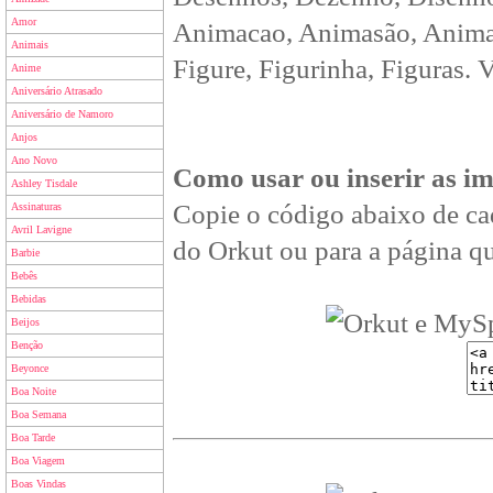
Amor
Animacao, Animasão, Animan
Animais
Figure, Figurinha, Figuras. 
Anime
Aniversário Atrasado
Aniversário de Namoro
Anjos
Ano Novo
Como usar ou inserir as i
Ashley Tisdale
Copie o código abaixo de ca
Assinaturas
Avril Lavigne
do Orkut ou para a página qu
Barbie
Bebês
Bebidas
Beijos
Benção
Beyonce
Boa Noite
Boa Semana
Boa Tarde
Boa Viagem
Boas Vindas