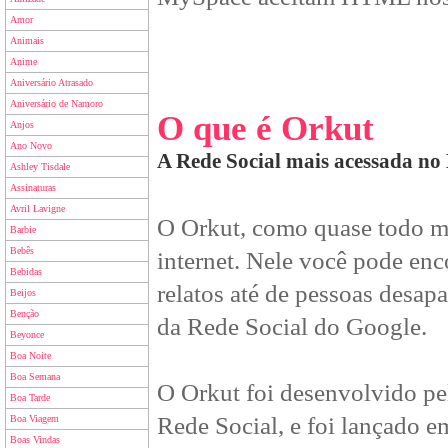
Amor
Animais
Anime
Aniversário Atrasado
Aniversário de Namoro
O que é Orkut
Anjos
Ano Novo
A Rede Social mais acessada no 
Ashley Tisdale
Assinaturas
Avril Lavigne
O Orkut, como quase todo mu
Barbie
Bebês
internet. Nele você pode enc
Bebidas
relatos até de pessoas desap
Beijos
Benção
da Rede Social do Google.
Beyonce
Boa Noite
Boa Semana
O Orkut foi desenvolvido p
Boa Tarde
Rede Social, e foi lançado 
Boa Viagem
Boas Vindas