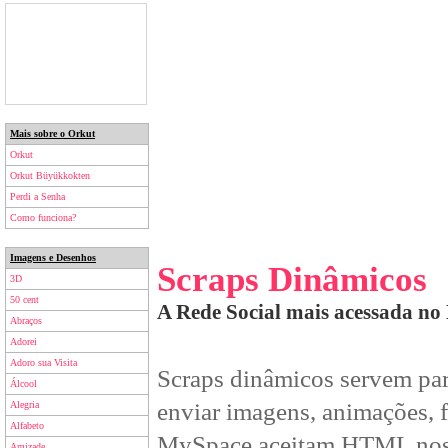
Mais sobre o Orkut
Orkut
Orkut Büyükkokten
Perdi a Senha
Como funciona?
Imagens e Desenhos
Scraps Dinâmicos
3D
50 cent
A Rede Social mais acessada no 
Abraços
Adorei
Adoro sua Visita
Scraps dinâmicos servem par
Álcool
enviar imagens, animações, f
Alegria
Alfabeto
MySpace aceitam HTML nos 
Amizade