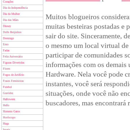
Corações
Dia da Independência
Dia da Mulher
Muitos blogueiros considera
Dia das Mães
muitas besteiras postadas e
Disney
Dolls Beijinhos
sair do site. Sinceramente, 
Domingo
o mesmo um local virtual de 
Emo
Fadas
participar de comunidades so
Feliz Aniversário
informações com os demais 
Figuras Divertidas
Flores
Hardware. Nela você pode cr
Fogos de Artifício
Frases Feministas
instantes, você será respon
Futebol
situações, onde você não en
Gravidez
Halloween
buscadores, mas encontrará r
Hello
Homens Gatos
Horóscopo
Hugs
Inveja