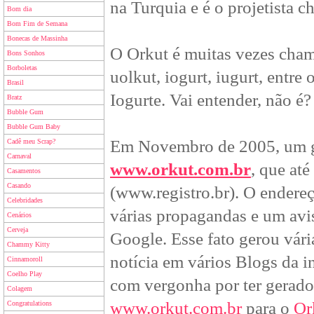
na Turquia e é o projetista c
Bom dia
Bom Fim de Semana
Bonecas de Massinha
O Orkut é muitas vezes cham
Bons Sonhos
Borboletas
uolkut, iogurt, iugurt, entr
Brasil
Iogurte. Vai entender, não é?
Bratz
Bubble Gum
Bubble Gum Baby
Em Novembro de 2005, um gr
Cadê meu Scrap?
Carnaval
www.orkut.com.br
, que até
Casamentos
Casando
(www.registro.br). O endere
Celebridades
várias propagandas e um avis
Cenários
Cerveja
Google. Esse fato gerou vári
Chammy Kitty
notícia em vários Blogs da i
Cinnamoroll
Coelho Play
com vergonha por ter gerado
Colagem
www.orkut.com.br
para o
Or
Congratulations