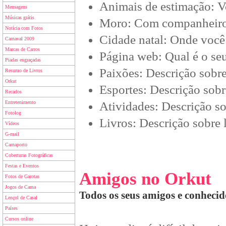
Animais de estimação: V
Mensagens
Músicas grátis
Moro: Com companheiro(a
Notícia com Fotos
Cidade natal: Onde você
Carnaval 2009
Marcas de Carros
Página web: Qual é o seu
Piadas engraçadas
Paixões: Descrição sobre
Resumo de Livros
Orkut
Esportes: Descrição sobr
Recados
Entretenimento
Atividades: Descrição so
Fotolog
Livros: Descrição sobre l
Vídeos
G-mail
Carnaporto
Coberturas Fotográficas
Festas e Eventos
Amigos no Orkut
Fotos de Garotas
Jogos de Cama
Todos os seus amigos e conhecid
Lençol de Casal
Países
Cursos online