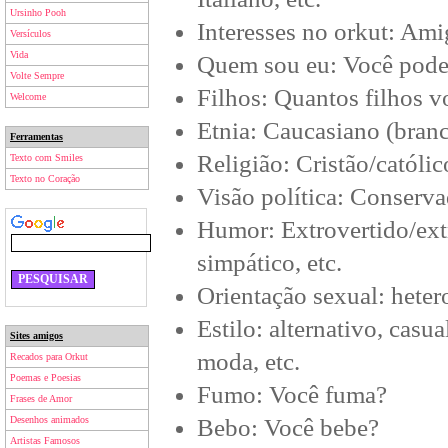
Ursinho Pooh
Interesses no orkut: Amig
Versículos
Vida
Quem sou eu: Você pode 
Volte Sempre
Filhos: Quantos filhos v
Welcome
Etnia: Caucasiano (branco
Ferramentas
Religião: Cristão/católic
Texto com Smiles
Texto no Coração
Visão política: Conservado
Humor: Extrovertido/extr
simpático, etc.
Orientação sexual: hetero
Estilo: alternativo, casua
Sites amigos
moda, etc.
Recados para Orkut
Poemas e Poesias
Fumo: Você fuma?
Frases de Amor
Desenhos animados
Bebo: Você bebe?
Artistas Famosos