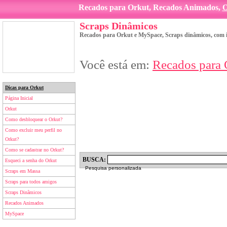
Recados para Orkut, Recados Animados,
O
Scraps Dinâmicos
Recados para Orkut e MySpace, Scraps dinâmicos, com
Você está em:
Recados para 
Dicas para Orkut
Página Inicial
Orkut
Como desbloquear o Orkut?
Como excluir meu perfil no
Orkut?
Como se cadastrar no Orkut?
BUSCA:
Esqueci a senha do Orkut
Pesquisa personalizada
Scraps em Massa
Scraps para todos amigos
Scraps Dinâmicos
Recados Animados
MySpace