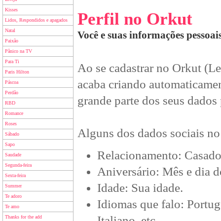
Kisses
Perfil no Orkut
Lidos, Respondidos e apagados
Natal
Você e suas informações pessoais
Paixão
Pânico na TV
Para Ti
Ao se cadastrar no Orkut (Le
Paris Hilton
acaba criando automaticamen
Páscoa
Perdão
grande parte dos seus dados p
RBD
Romance
Roses
Alguns dos dados sociais no 
Sábado
Sapo
Relacionamento: Casado,
Saudade
Segunda-feira
Aniversário: Mês e dia d
Sexta-feira
Idade: Sua idade.
Summer
Te adoro
Idiomas que falo: Portu
Te amo
Italiano, etc.
Thanks for the add