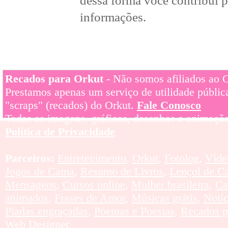
dessa forma você contribui p
informações.
Recados para Orkut
- Não somos afiliados ao Or
Prestamos apenas um serviço de utilidade pública
"scraps" (recados) do Orkut.
Fale Conosco
Todas as imagens, gráficos, desenhos e animaçõe
Política de Privacidade
Parceiros:
Entretenimento
,
Orkut
,
Fotolog
,
Víde
Jogos de Cama
,
Resumo de Livros
,
Lençol de C
Mensagens
,
Cursos online
,
Mulher brasileira
,
Ca
animados
,
Frases de Amor
,
Músicas grátis
,
Notí
Piadas engraçadas
,
Poemas e Poesias
,
Recados p
Web Designer