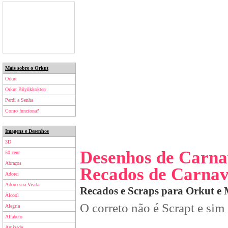
Mais sobre o Orkut
Orkut
Orkut Büyükkokten
Perdi a Senha
Como funciona?
Imagens e Desenhos
3D
Desenhos de Carna
50 cent
Abraços
Recados de Carnav
Adorei
Adoro sua Visita
Recados e Scraps para Orkut e
Álcool
O correto não é Scrapt e sim
Alegria
Alfabeto
Amizade