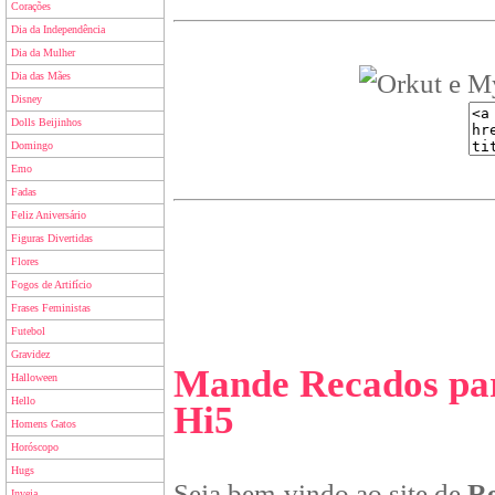
Corações
Dia da Independência
Dia da Mulher
Dia das Mães
Disney
Dolls Beijinhos
Domingo
Emo
Fadas
Feliz Aniversário
Figuras Divertidas
Flores
Fogos de Artifício
Frases Feministas
Futebol
Gravidez
Mande Recados par
Halloween
Hello
Hi5
Homens Gatos
Horóscopo
Hugs
Seja bem-vindo ao site de
Re
Inveja