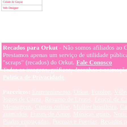
Cidade de Gaspar
Web Designer
Recados para Orkut
- Não somos afiliados ao Or
Prestamos apenas um serviço de utilidade pública
"scraps" (recados) do Orkut.
Fale Conosco
Todas as imagens, gráficos, desenhos e animaçõe
Política de Privacidade
Parceiros:
Entretenimento
,
Orkut
,
Fotolog
,
Víde
Jogos de Cama
,
Resumo de Livros
,
Lençol de C
Mensagens
,
Cursos online
,
Mulher brasileira
,
Ca
animados
,
Frases de Amor
,
Músicas grátis
,
Notí
Piadas engraçadas
,
Poemas e Poesias
,
Recados p