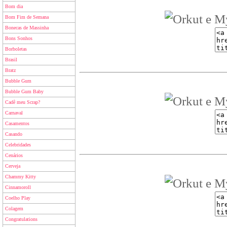
Bom dia
Bom Fim de Semana
Bonecas de Massinha
Bons Sonhos
Borboletas
Brasil
Bratz
Bubble Gum
Bubble Gum Baby
Cadê meu Scrap?
Carnaval
Casamentos
Casando
Celebridades
Cenários
Cerveja
Chammy Kitty
Cinnamoroll
Coelho Play
Colagem
Congratulations