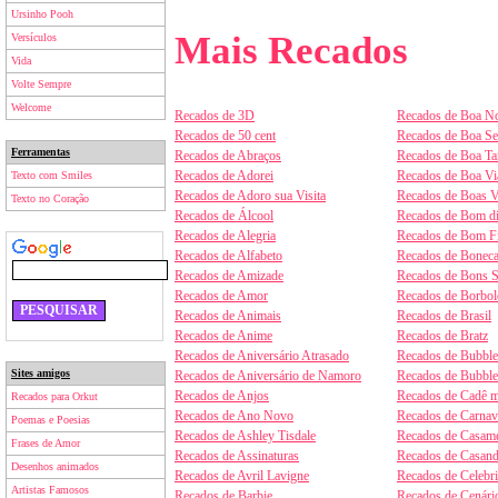
Ursinho Pooh
Mais Recados
Versículos
Vida
Volte Sempre
Welcome
Recados de 3D
Recados de Boa No
Recados de 50 cent
Recados de Boa S
Ferramentas
Recados de Abraços
Recados de Boa Ta
Recados de Adorei
Recados de Boa V
Texto com Smiles
Recados de Adoro sua Visita
Recados de Boas V
Texto no Coração
Recados de Álcool
Recados de Bom d
Recados de Alegria
Recados de Bom F
Recados de Alfabeto
Recados de Boneca
Recados de Amizade
Recados de Bons 
Recados de Amor
Recados de Borbol
Recados de Animais
Recados de Brasil
Recados de Anime
Recados de Bratz
Recados de Aniversário Atrasado
Recados de Bubbl
Sites amigos
Recados de Aniversário de Namoro
Recados de Bubbl
Recados de Anjos
Recados de Cadê m
Recados para Orkut
Recados de Ano Novo
Recados de Carnav
Poemas e Poesias
Recados de Ashley Tisdale
Recados de Casam
Frases de Amor
Recados de Assinaturas
Recados de Casan
Desenhos animados
Recados de Avril Lavigne
Recados de Celebr
Artistas Famosos
Recados de Barbie
Recados de Cenári