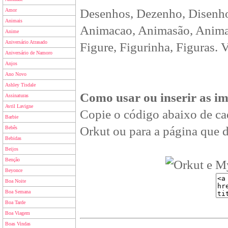
Desenhos, Dezenho, Disenho
Amor
Animais
Animacao, Animasão, Animan
Anime
Aniversário Atrasado
Figure, Figurinha, Figuras. 
Aniversário de Namoro
Anjos
Ano Novo
Ashley Tisdale
Como usar ou inserir as i
Assinaturas
Avril Lavigne
Copie o código abaixo de ca
Barbie
Orkut ou para a página que d
Bebês
Bebidas
Beijos
Benção
Beyonce
Boa Noite
Boa Semana
Boa Tarde
Boa Viagem
Boas Vindas