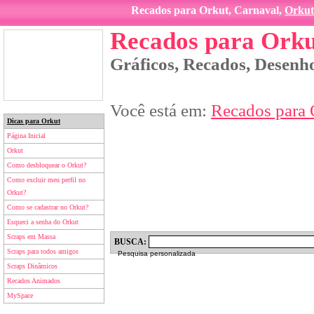
Recados para Orkut, Carnaval,
Orkut
Recados para Orku
Gráficos, Recados, Desenho
Você está em:
Recados para 
Dicas para Orkut
Página Inicial
Orkut
Como desbloquear o Orkut?
Como excluir meu perfil no
Orkut?
Como se cadastrar no Orkut?
Esqueci a senha do Orkut
Scraps em Massa
BUSCA:
Scraps para todos amigos
Pesquisa personalizada
Scraps Dinâmicos
Recados Animados
MySpace