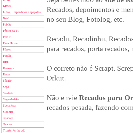
Kisses
Recados, depoimentos e men
Lidos, Respondidos e apagados
no seu Blog, Fotolog, etc.
Natal
Paixão
Pânico na TV
Recadu, Recadinhu, Recados
Para Ti
Paris Hilton
para recados, porta recados,
Páscoa
Perdão
RBD
O correto não é Scrapt, Scre
Romance
Roses
Orkut.
Sábado
Sapo
Saudade
Não envie
Recados para O
Segunda-feira
recados pesada, fazendo com
Sexta-feira
Summer
Te adoro
Te amo
Thanks for the add