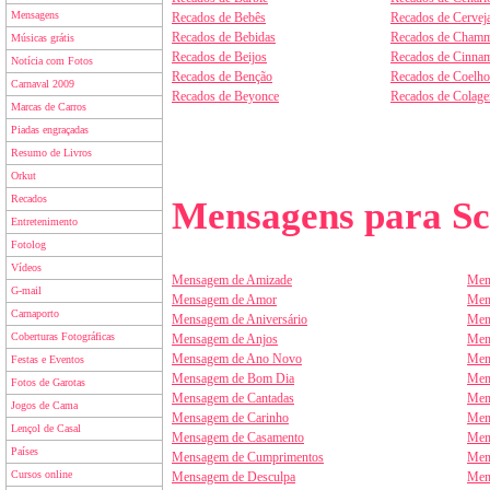
Mensagens
Recados de Bebês
Recados de Cervej
Recados de Bebidas
Recados de Chamm
Músicas grátis
Recados de Beijos
Recados de Cinnam
Notícia com Fotos
Recados de Benção
Recados de Coelho
Carnaval 2009
Recados de Beyonce
Recados de Colag
Marcas de Carros
Piadas engraçadas
Resumo de Livros
Orkut
Recados
Mensagens para Sc
Entretenimento
Fotolog
Vídeos
Mensagem de Amizade
Men
G-mail
Mensagem de Amor
Men
Carnaporto
Mensagem de Aniversário
Men
Coberturas Fotográficas
Mensagem de Anjos
Men
Mensagem de Ano Novo
Men
Festas e Eventos
Mensagem de Bom Dia
Men
Fotos de Garotas
Mensagem de Cantadas
Men
Jogos de Cama
Mensagem de Carinho
Men
Lençol de Casal
Mensagem de Casamento
Men
Países
Mensagem de Cumprimentos
Men
Cursos online
Mensagem de Desculpa
Men