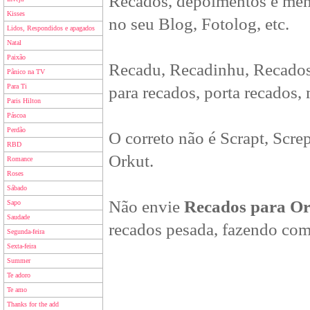
Recados, depoimentos e men
Kisses
no seu Blog, Fotolog, etc.
Lidos, Respondidos e apagados
Natal
Paixão
Recadu, Recadinhu, Recados
Pânico na TV
Para Ti
para recados, porta recados,
Paris Hilton
Páscoa
Perdão
O correto não é Scrapt, Scre
RBD
Orkut.
Romance
Roses
Sábado
Não envie
Recados para O
Sapo
Saudade
recados pesada, fazendo com
Segunda-feira
Sexta-feira
Summer
Te adoro
Te amo
Thanks for the add