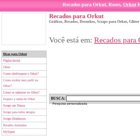
Recados para Orkut, Roses,
Orkut
R
Recados para Orkut
Gráficos, Recados, Desenhos, Scraps para Orkut, Glitte
Você está em:
Recados para 
Dicas para Orkut
Página Inicial
Orkut
Como desbloquear o Orkut?
Como excluir meu perfil no
Orkut?
Como se cadastrar no Orkut?
BUSCA:
Esqueci a senha do Orkut
Pesquisa personalizada
Scraps em Massa
Scraps para todos amigos
Scraps Dinâmicos
Recados Animados
MySpace