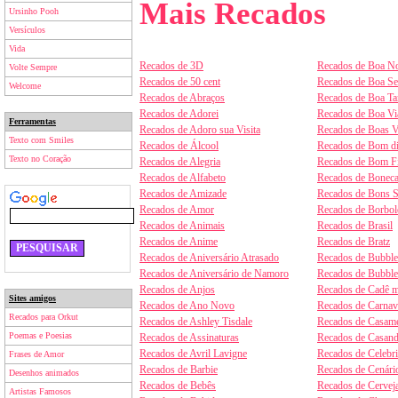
Mais Recados
Ursinho Pooh
Versículos
Vida
Recados de 3D
Recados de Boa No
Volte Sempre
Recados de 50 cent
Recados de Boa S
Welcome
Recados de Abraços
Recados de Boa Ta
Recados de Adorei
Recados de Boa V
Ferramentas
Recados de Adoro sua Visita
Recados de Boas V
Texto com Smiles
Recados de Álcool
Recados de Bom d
Texto no Coração
Recados de Alegria
Recados de Bom F
Recados de Alfabeto
Recados de Boneca
Recados de Amizade
Recados de Bons 
Recados de Amor
Recados de Borbol
Recados de Animais
Recados de Brasil
Recados de Anime
Recados de Bratz
Recados de Aniversário Atrasado
Recados de Bubbl
Recados de Aniversário de Namoro
Recados de Bubbl
Recados de Anjos
Recados de Cadê m
Sites amigos
Recados de Ano Novo
Recados de Carnav
Recados para Orkut
Recados de Ashley Tisdale
Recados de Casam
Poemas e Poesias
Recados de Assinaturas
Recados de Casan
Recados de Avril Lavigne
Recados de Celebr
Frases de Amor
Recados de Barbie
Recados de Cenári
Desenhos animados
Recados de Bebês
Recados de Cervej
Artistas Famosos