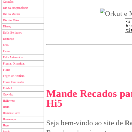
Corações
Dia da Independência
Dia da Mulher
Dia das Mães
Disney
Dolls Beijinhos
Domingo
Emo
Fadas
Feliz Aniversário
Figuras Divertidas
Flores
Fogos de Artifício
Frases Feministas
Futebol
Mande Recados par
Gravidez
Hi5
Halloween
Hello
Homens Gatos
Horóscopo
Seja bem-vindo ao site de
Re
Hugs
Inveja