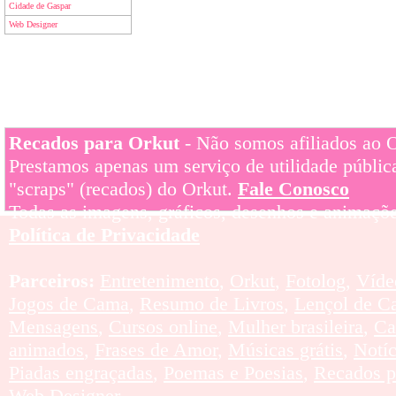
Cidade de Gaspar
Web Designer
Recados para Orkut
- Não somos afiliados ao Or
Prestamos apenas um serviço de utilidade pública
"scraps" (recados) do Orkut.
Fale Conosco
Todas as imagens, gráficos, desenhos e animaçõe
Política de Privacidade
Parceiros:
Entretenimento
,
Orkut
,
Fotolog
,
Víde
Jogos de Cama
,
Resumo de Livros
,
Lençol de C
Mensagens
,
Cursos online
,
Mulher brasileira
,
Ca
animados
,
Frases de Amor
,
Músicas grátis
,
Notí
Piadas engraçadas
,
Poemas e Poesias
,
Recados p
Web Designer