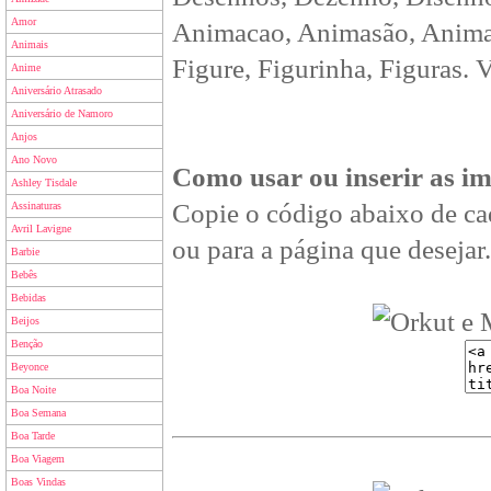
Amor
Animacao, Animasão, Animan
Animais
Figure, Figurinha, Figuras. 
Anime
Aniversário Atrasado
Aniversário de Namoro
Anjos
Ano Novo
Como usar ou inserir as i
Ashley Tisdale
Copie o código abaixo de ca
Assinaturas
Avril Lavigne
ou para a página que desejar.
Barbie
Bebês
Bebidas
Beijos
Benção
Beyonce
Boa Noite
Boa Semana
Boa Tarde
Boa Viagem
Boas Vindas