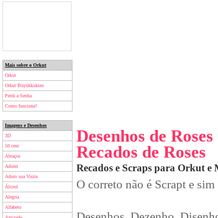
Mais sobre o Orkut
Orkut
Orkut Büyükkokten
Perdi a Senha
Como funciona?
Imagens e Desenhos
Desenhos de Roses
3D
Recados de Roses
50 cent
Abraços
Recados e Scraps para Orkut e
Adorei
Adoro sua Visita
O correto não é Scrapt e sim
Álcool
Alegria
Alfabeto
Desenhos, Dezenho, Disenho
Amizade