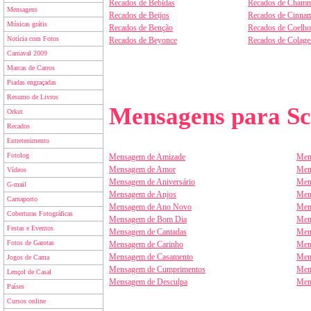
Recados de Bebidas
Recados de Chamm
Mensagens
Recados de Beijos
Recados de Cinnam
Músicas grátis
Recados de Benção
Recados de Coelho
Notícia com Fotos
Recados de Beyonce
Recados de Colag
Carnaval 2009
Marcas de Carros
Piadas engraçadas
Resumo de Livros
Mensagens para Sc
Orkut
Recados
Entretenimento
Fotolog
Mensagem de Amizade
Men
Mensagem de Amor
Men
Vídeos
Mensagem de Aniversário
Men
G-mail
Mensagem de Anjos
Men
Carnaporto
Mensagem de Ano Novo
Men
Coberturas Fotográficas
Mensagem de Bom Dia
Men
Festas e Eventos
Mensagem de Cantadas
Men
Fotos de Garotas
Mensagem de Carinho
Men
Mensagem de Casamento
Men
Jogos de Cama
Mensagem de Cumprimentos
Men
Lençol de Casal
Mensagem de Desculpa
Men
Países
Cursos online