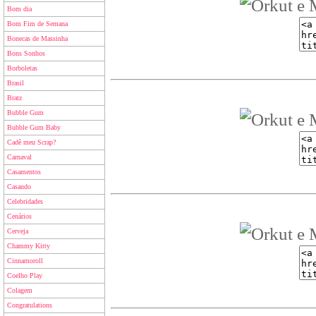
Bom dia
Bom Fim de Semana
Bonecas de Massinha
Bons Sonhos
Borboletas
Brasil
Bratz
Bubble Gum
Bubble Gum Baby
Cadê meu Scrap?
Carnaval
Casamentos
Casando
Celebridades
Cenários
Cerveja
Chammy Kitty
Cinnamoroll
Coelho Play
Colagem
Congratulations