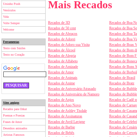
Mais Recados
Ursinho Pooh
Versículos
Vida
Recados de 3D
Recados de Boa No
Volte Sempre
Recados de 50 cent
Recados de Boa S
Welcome
Recados de Abraços
Recados de Boa Ta
Recados de Adorei
Recados de Boa V
Ferramentas
Recados de Adoro sua Visita
Recados de Boas V
Texto com Smiles
Recados de Álcool
Recados de Bom d
Texto no Coração
Recados de Alegria
Recados de Bom F
Recados de Alfabeto
Recados de Boneca
Recados de Amizade
Recados de Bons 
Recados de Amor
Recados de Borbol
Recados de Animais
Recados de Brasil
Recados de Anime
Recados de Bratz
Recados de Aniversário Atrasado
Recados de Bubbl
Recados de Aniversário de Namoro
Recados de Bubbl
Recados de Anjos
Recados de Cadê m
Sites amigos
Recados de Ano Novo
Recados de Carnav
Recados para Orkut
Recados de Ashley Tisdale
Recados de Casam
Poemas e Poesias
Recados de Assinaturas
Recados de Casan
Recados de Avril Lavigne
Recados de Celebr
Frases de Amor
Recados de Barbie
Recados de Cenári
Desenhos animados
Recados de Bebês
Recados de Cervej
Artistas Famosos