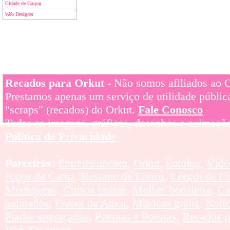
Cidade de Gaspar
Web Designer
Recados para Orkut
- Não somos afiliados ao Or
Prestamos apenas um serviço de utilidade pública
"scraps" (recados) do Orkut.
Fale Conosco
Todas as imagens, gráficos, desenhos e animaçõe
Política de Privacidade
Parceiros:
Entretenimento
,
Orkut
,
Fotolog
,
Víde
Jogos de Cama
,
Resumo de Livros
,
Lençol de C
Mensagens
,
Cursos online
,
Mulher brasileira
,
Ca
animados
,
Frases de Amor
,
Músicas grátis
,
Notí
Piadas engraçadas
,
Poemas e Poesias
,
Recados p
Web Designer