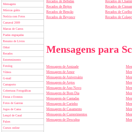
Recados de Bebidas
Recados de Chamm
Mensagens
Recados de Beijos
Recados de Cinnam
Músicas grátis
Recados de Benção
Recados de Coelho
Notícia com Fotos
Recados de Beyonce
Recados de Colag
Carnaval 2009
Marcas de Carros
Piadas engraçadas
Resumo de Livros
Mensagens para Sc
Orkut
Recados
Entretenimento
Fotolog
Mensagem de Amizade
Men
Mensagem de Amor
Men
Vídeos
Mensagem de Aniversário
Men
G-mail
Mensagem de Anjos
Men
Carnaporto
Mensagem de Ano Novo
Men
Coberturas Fotográficas
Mensagem de Bom Dia
Men
Festas e Eventos
Mensagem de Cantadas
Men
Fotos de Garotas
Mensagem de Carinho
Men
Mensagem de Casamento
Men
Jogos de Cama
Mensagem de Cumprimentos
Men
Lençol de Casal
Mensagem de Desculpa
Men
Países
Cursos online