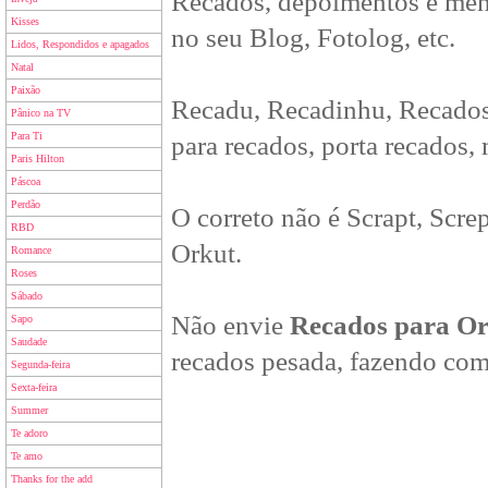
Recados, depoimentos e men
Kisses
no seu Blog, Fotolog, etc.
Lidos, Respondidos e apagados
Natal
Paixão
Recadu, Recadinhu, Recados
Pânico na TV
Para Ti
para recados, porta recados,
Paris Hilton
Páscoa
Perdão
O correto não é Scrapt, Scre
RBD
Orkut.
Romance
Roses
Sábado
Não envie
Recados para O
Sapo
Saudade
recados pesada, fazendo com
Segunda-feira
Sexta-feira
Summer
Te adoro
Te amo
Thanks for the add