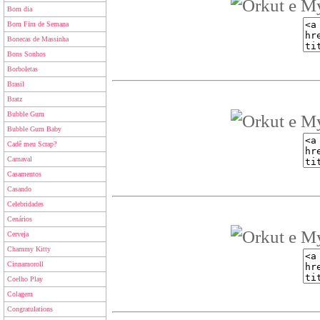
Bom dia
Bom Fim de Semana
Bonecas de Massinha
Bons Sonhos
Borboletas
Brasil
Bratz
Bubble Gum
Bubble Gum Baby
Cadê meu Scrap?
Carnaval
Casamentos
Casando
Celebridades
Cenários
Cerveja
Chammy Kitty
Cinnamoroll
Coelho Play
Colagem
Congratulations