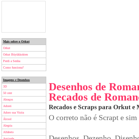
Mais sobre o Orkut
Orkut
Orkut Büyükkokten
Perdi a Senha
Como funciona?
Imagens e Desenhos
Desenhos de Roma
3D
Recados de Roman
50 cent
Abraços
Recados e Scraps para Orkut e
Adorei
Adoro sua Visita
O correto não é Scrapt e sim
Álcool
Alegria
Alfabeto
Desenhos, Dezenho, Disenho
Amizade