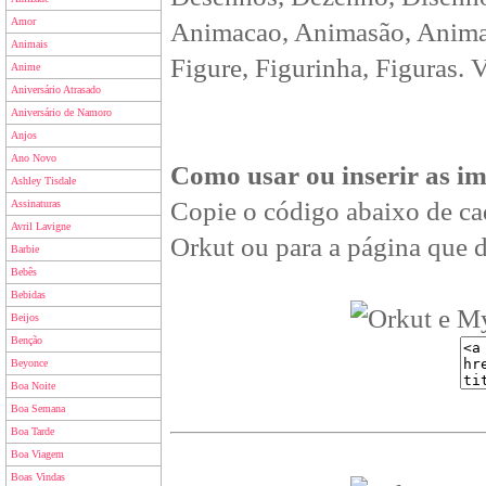
Amor
Animacao, Animasão, Animan
Animais
Figure, Figurinha, Figuras. 
Anime
Aniversário Atrasado
Aniversário de Namoro
Anjos
Ano Novo
Como usar ou inserir as i
Ashley Tisdale
Copie o código abaixo de ca
Assinaturas
Avril Lavigne
Orkut ou para a página que d
Barbie
Bebês
Bebidas
Beijos
Benção
Beyonce
Boa Noite
Boa Semana
Boa Tarde
Boa Viagem
Boas Vindas