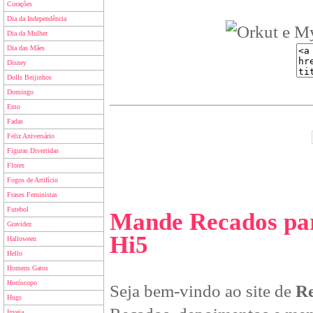
Corações
Dia da Independência
Dia da Mulher
Dia das Mães
Disney
Dolls Beijinhos
Domingo
Emo
Fadas
Feliz Aniversário
Figuras Divertidas
Flores
Fogos de Artifício
Frases Feministas
Futebol
Mande Recados par
Gravidez
Hi5
Halloween
Hello
Homens Gatos
Horóscopo
Seja bem-vindo ao site de
Re
Hugs
Inveja