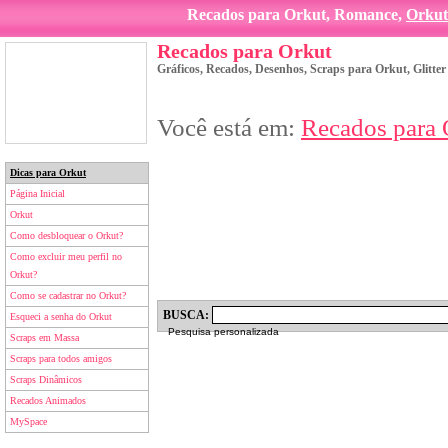
Recados para Orkut, Romance,
Orkut
Recados para Orkut
Gráficos, Recados, Desenhos, Scraps para Orkut, Glitte
Você está em:
Recados para 
Dicas para Orkut
Página Inicial
Orkut
Como desbloquear o Orkut?
Como excluir meu perfil no
Orkut?
Como se cadastrar no Orkut?
BUSCA:
Esqueci a senha do Orkut
Pesquisa personalizada
Scraps em Massa
Scraps para todos amigos
Scraps Dinâmicos
Recados Animados
MySpace