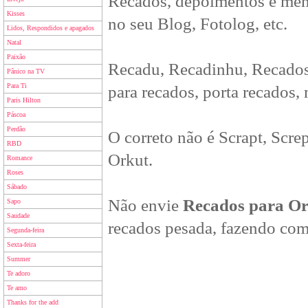
Recados, depoimentos e men
Kisses
no seu Blog, Fotolog, etc.
Lidos, Respondidos e apagados
Natal
Paixão
Recadu, Recadinhu, Recados
Pânico na TV
Para Ti
para recados, porta recados,
Paris Hilton
Páscoa
Perdão
O correto não é Scrapt, Scre
RBD
Orkut.
Romance
Roses
Sábado
Não envie
Recados para O
Sapo
Saudade
recados pesada, fazendo com
Segunda-feira
Sexta-feira
Summer
Te adoro
Te amo
Thanks for the add