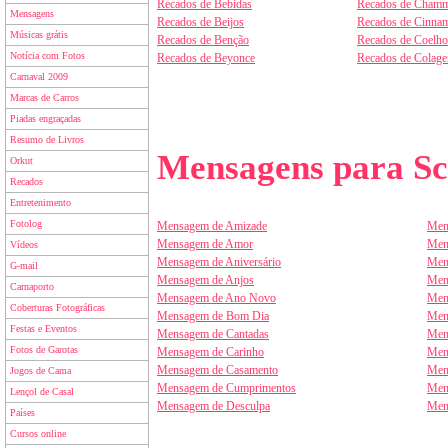
Recados de Bebidas
Recados de Chamm
Mensagens
Recados de Beijos
Recados de Cinnam
Músicas grátis
Recados de Benção
Recados de Coelho
Notícia com Fotos
Recados de Beyonce
Recados de Colag
Carnaval 2009
Marcas de Carros
Piadas engraçadas
Resumo de Livros
Mensagens para Sc
Orkut
Recados
Entretenimento
Fotolog
Mensagem de Amizade
Men
Mensagem de Amor
Men
Vídeos
Mensagem de Aniversário
Men
G-mail
Mensagem de Anjos
Men
Carnaporto
Mensagem de Ano Novo
Men
Coberturas Fotográficas
Mensagem de Bom Dia
Men
Festas e Eventos
Mensagem de Cantadas
Men
Fotos de Garotas
Mensagem de Carinho
Men
Mensagem de Casamento
Men
Jogos de Cama
Mensagem de Cumprimentos
Men
Lençol de Casal
Mensagem de Desculpa
Men
Países
Cursos online