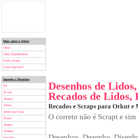
Mais sobre o Orkut
Orkut
Orkut Büyükkokten
Perdi a Senha
Como funciona?
Imagens e Desenhos
Desenhos de Lidos
3D
Recados de Lidos,
50 cent
Abraços
Recados e Scraps para Orkut e
Adorei
Adoro sua Visita
O correto não é Scrapt e sim
Álcool
Alegria
Alfabeto
Desenhos, Dezenho, Disenho
Amizade