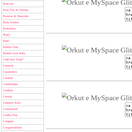
Bom dia
Bom Fim de Semana
Bonecas de Massinha
Bons Sonhos
Borboletas
Brasil
Bratz
Bubble Gum
Bubble Gum Baby
Cadê meu Scrap?
Carnaval
Casamentos
Casando
Celebridades
Cenários
Cerveja
Chammy Kitty
Cinnamoroll
Coelho Play
Colagem
Congratulations