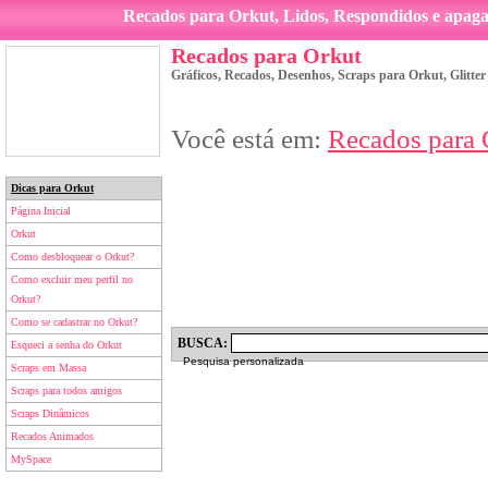
Recados para Orkut, Lidos, Respondidos e apag
Recados para Orkut
Gráficos, Recados, Desenhos, Scraps para Orkut, Glitte
Você está em:
Recados para 
Dicas para Orkut
Página Inicial
Orkut
Como desbloquear o Orkut?
Como excluir meu perfil no
Orkut?
Como se cadastrar no Orkut?
BUSCA:
Esqueci a senha do Orkut
Pesquisa personalizada
Scraps em Massa
Scraps para todos amigos
Scraps Dinâmicos
Recados Animados
MySpace