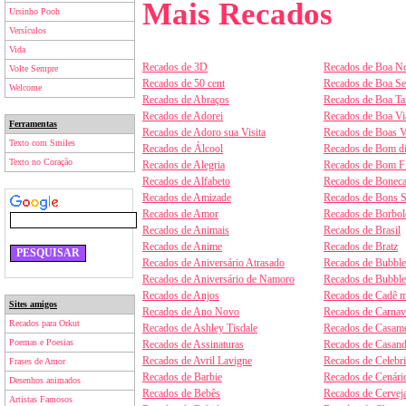
Mais Recados
Ursinho Pooh
Versículos
Vida
Recados de 3D
Recados de Boa No
Volte Sempre
Recados de 50 cent
Recados de Boa S
Welcome
Recados de Abraços
Recados de Boa Ta
Recados de Adorei
Recados de Boa V
Ferramentas
Recados de Adoro sua Visita
Recados de Boas V
Texto com Smiles
Recados de Álcool
Recados de Bom d
Texto no Coração
Recados de Alegria
Recados de Bom F
Recados de Alfabeto
Recados de Boneca
Recados de Amizade
Recados de Bons 
Recados de Amor
Recados de Borbol
Recados de Animais
Recados de Brasil
Recados de Anime
Recados de Bratz
Recados de Aniversário Atrasado
Recados de Bubbl
Recados de Aniversário de Namoro
Recados de Bubbl
Recados de Anjos
Recados de Cadê m
Sites amigos
Recados de Ano Novo
Recados de Carnav
Recados para Orkut
Recados de Ashley Tisdale
Recados de Casam
Poemas e Poesias
Recados de Assinaturas
Recados de Casan
Recados de Avril Lavigne
Recados de Celebr
Frases de Amor
Recados de Barbie
Recados de Cenári
Desenhos animados
Recados de Bebês
Recados de Cervej
Artistas Famosos