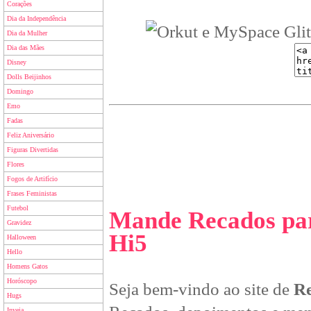
Corações
Dia da Independência
Dia da Mulher
Dia das Mães
Disney
Dolls Beijinhos
Domingo
Emo
Fadas
Feliz Aniversário
Figuras Divertidas
Flores
Fogos de Artifício
Frases Feministas
Futebol
Mande Recados par
Gravidez
Hi5
Halloween
Hello
Homens Gatos
Horóscopo
Seja bem-vindo ao site de
Re
Hugs
Inveja