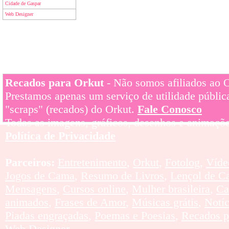
Cidade de Gaspar
Web Designer
Recados para Orkut
- Não somos afiliados ao Or
Prestamos apenas um serviço de utilidade pública
"scraps" (recados) do Orkut.
Fale Conosco
Todas as imagens, gráficos, desenhos e animaçõe
Política de Privacidade
Parceiros:
Entretenimento
,
Orkut
,
Fotolog
,
Víde
Jogos de Cama
,
Resumo de Livros
,
Lençol de C
Mensagens
,
Cursos online
,
Mulher brasileira
,
Ca
animados
,
Frases de Amor
,
Músicas grátis
,
Notí
Piadas engraçadas
,
Poemas e Poesias
,
Recados p
Web Designer