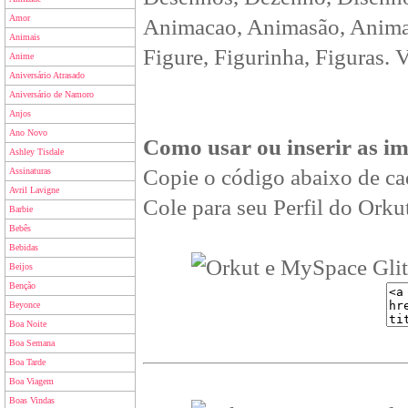
Amor
Animacao, Animasão, Animan
Animais
Figure, Figurinha, Figuras. 
Anime
Aniversário Atrasado
Aniversário de Namoro
Anjos
Ano Novo
Como usar ou inserir as i
Ashley Tisdale
Copie o código abaixo de ca
Assinaturas
Avril Lavigne
Cole para seu Perfil do Orkut
Barbie
Bebês
Bebidas
Beijos
Benção
Beyonce
Boa Noite
Boa Semana
Boa Tarde
Boa Viagem
Boas Vindas