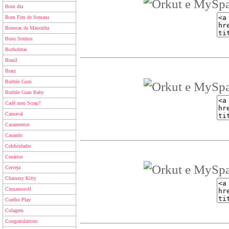
Bom dia
Bom Fim de Semana
Bonecas de Massinha
Bons Sonhos
Borboletas
Brasil
Bratz
Bubble Gum
Bubble Gum Baby
Cadê meu Scrap?
Carnaval
Casamentos
Casando
Celebridades
Cenários
Cerveja
Chammy Kitty
Cinnamoroll
Coelho Play
Colagem
Congratulations