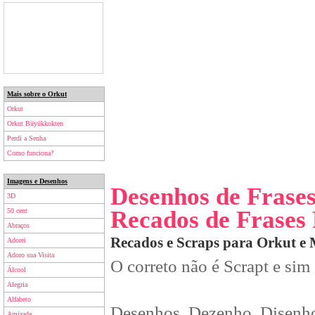
Mais sobre o Orkut
Orkut
Orkut Büyükkokten
Perdi a Senha
Como funciona?
Imagens e Desenhos
Desenhos de Frases
3D
Recados de Frases 
50 cent
Abraços
Recados e Scraps para Orkut e
Adorei
Adoro sua Visita
O correto não é Scrapt e sim
Álcool
Alegria
Alfabeto
Desenhos, Dezenho, Disenho
Amizade