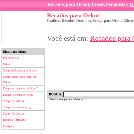
Recados para Orkut, Frases Feministas,
O
Recados para Orkut
Gráficos, Recados, Desenhos, Scraps para Orkut, Glitte
Você está em:
Recados para 
Dicas para Orkut
Página Inicial
Orkut
Como desbloquear o Orkut?
Como excluir meu perfil no
Orkut?
Como se cadastrar no Orkut?
BUSCA:
Esqueci a senha do Orkut
Pesquisa personalizada
Scraps em Massa
Scraps para todos amigos
Scraps Dinâmicos
Recados Animados
MySpace