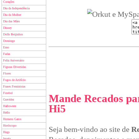
Corações
Dia da Independência
Dia da Mulher
Dia das Mães
Disney
Dolls Beijinhos
Domingo
Emo
Fadas
Feliz Aniversário
Figuras Divertidas
Flores
Fogos de Artifício
Frases Feministas
Futebol
Mande Recados par
Gravidez
Hi5
Halloween
Hello
Homens Gatos
Horóscopo
Seja bem-vindo ao site de
Re
Hugs
Inveja