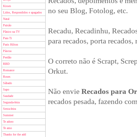
Recados, depoimentos e men
Kisses
no seu Blog, Fotolog, etc.
Lidos, Respondidos e apagados
Natal
Paixão
Recadu, Recadinhu, Recados
Pânico na TV
Para Ti
para recados, porta recados,
Paris Hilton
Páscoa
Perdão
O correto não é Scrapt, Scre
RBD
Orkut.
Romance
Roses
Sábado
Não envie
Recados para O
Sapo
Saudade
recados pesada, fazendo com
Segunda-feira
Sexta-feira
Summer
Te adoro
Te amo
Thanks for the add