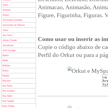
Amor
Animacao, Animasão, Animan
Animais
Figure, Figurinha, Figuras. 
Anime
Aniversário Atrasado
Aniversário de Namoro
Anjos
Ano Novo
Como usar ou inserir as i
Ashley Tisdale
Copie o código abaixo de ca
Assinaturas
Avril Lavigne
Perfil do Orkut ou para a pág
Barbie
Bebês
Bebidas
Beijos
Benção
Beyonce
Boa Noite
Boa Semana
Boa Tarde
Boa Viagem
Boas Vindas