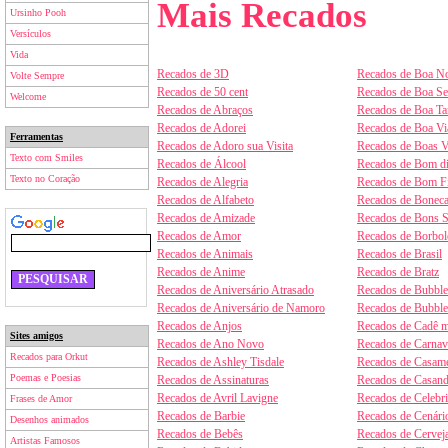
Mais Recados
Ursinho Pooh
Versículos
Vida
Recados de 3D
Recados de Boa No
Volte Sempre
Recados de 50 cent
Recados de Boa S
Welcome
Recados de Abraços
Recados de Boa Ta
Recados de Adorei
Recados de Boa V
Ferramentas
Recados de Adoro sua Visita
Recados de Boas V
Texto com Smiles
Recados de Álcool
Recados de Bom d
Texto no Coração
Recados de Alegria
Recados de Bom F
Recados de Alfabeto
Recados de Boneca
Recados de Amizade
Recados de Bons 
Recados de Amor
Recados de Borbol
Recados de Animais
Recados de Brasil
Recados de Anime
Recados de Bratz
Recados de Aniversário Atrasado
Recados de Bubbl
Recados de Aniversário de Namoro
Recados de Bubbl
Recados de Anjos
Recados de Cadê m
Sites amigos
Recados de Ano Novo
Recados de Carnav
Recados para Orkut
Recados de Ashley Tisdale
Recados de Casam
Poemas e Poesias
Recados de Assinaturas
Recados de Casan
Recados de Avril Lavigne
Recados de Celebr
Frases de Amor
Recados de Barbie
Recados de Cenári
Desenhos animados
Recados de Bebês
Recados de Cervej
Artistas Famosos