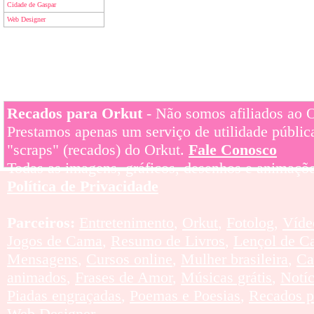
Cidade de Gaspar
Web Designer
Recados para Orkut
- Não somos afiliados ao Or
Prestamos apenas um serviço de utilidade pública
"scraps" (recados) do Orkut.
Fale Conosco
Todas as imagens, gráficos, desenhos e animaçõe
Política de Privacidade
Parceiros:
Entretenimento
,
Orkut
,
Fotolog
,
Víde
Jogos de Cama
,
Resumo de Livros
,
Lençol de C
Mensagens
,
Cursos online
,
Mulher brasileira
,
Ca
animados
,
Frases de Amor
,
Músicas grátis
,
Notí
Piadas engraçadas
,
Poemas e Poesias
,
Recados p
Web Designer