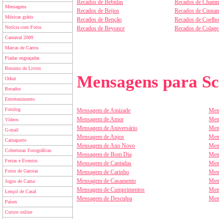
Recados de Bebidas
Recados de Chamm
Mensagens
Recados de Beijos
Recados de Cinnam
Músicas grátis
Recados de Benção
Recados de Coelho
Notícia com Fotos
Recados de Beyonce
Recados de Colag
Carnaval 2009
Marcas de Carros
Piadas engraçadas
Resumo de Livros
Mensagens para Sc
Orkut
Recados
Entretenimento
Fotolog
Mensagem de Amizade
Men
Mensagem de Amor
Men
Vídeos
Mensagem de Aniversário
Men
G-mail
Mensagem de Anjos
Men
Carnaporto
Mensagem de Ano Novo
Men
Coberturas Fotográficas
Mensagem de Bom Dia
Men
Festas e Eventos
Mensagem de Cantadas
Men
Fotos de Garotas
Mensagem de Carinho
Men
Mensagem de Casamento
Men
Jogos de Cama
Mensagem de Cumprimentos
Men
Lençol de Casal
Mensagem de Desculpa
Men
Países
Cursos online