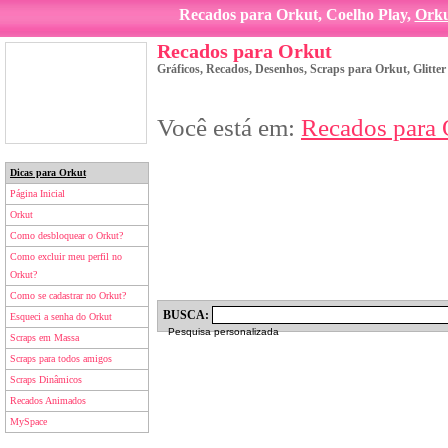
Recados para Orkut, Coelho Play,
Ork
Recados para Orkut
Gráficos, Recados, Desenhos, Scraps para Orkut, Glitte
Você está em:
Recados para 
Dicas para Orkut
Página Inicial
Orkut
Como desbloquear o Orkut?
Como excluir meu perfil no
Orkut?
Como se cadastrar no Orkut?
BUSCA:
Esqueci a senha do Orkut
Pesquisa personalizada
Scraps em Massa
Scraps para todos amigos
Scraps Dinâmicos
Recados Animados
MySpace