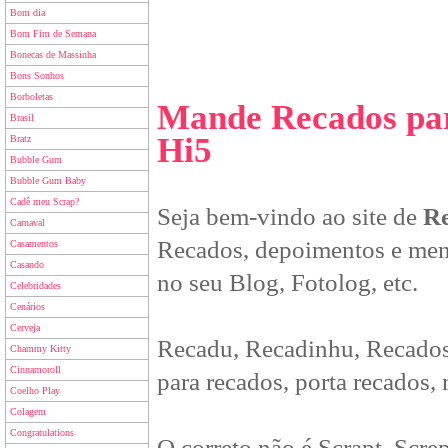
Bom dia
Bom Fim de Semana
Bonecas de Massinha
Bons Sonhos
Borboletas
Mande Recados par
Brasil
Hi5
Bratz
Bubble Gum
Bubble Gum Baby
Cadê meu Scrap?
Seja bem-vindo ao site de
Re
Carnaval
Recados, depoimentos e men
Casamentos
Casando
no seu Blog, Fotolog, etc.
Celebridades
Cenários
Cerveja
Recadu, Recadinhu, Recados
Chammy Kitty
Cinnamoroll
para recados, porta recados,
Coelho Play
Colagem
Congratulations
O correto não é Scrapt, Scre