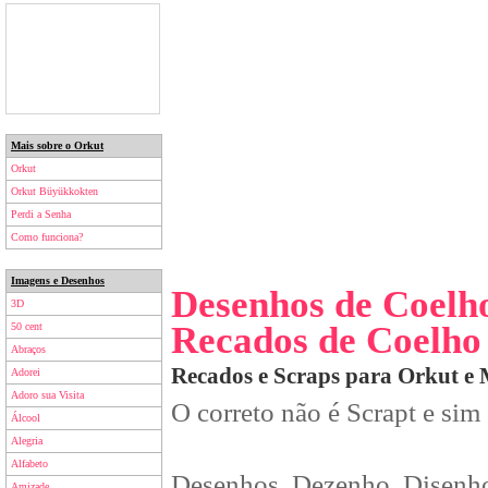
Mais sobre o Orkut
Orkut
Orkut Büyükkokten
Perdi a Senha
Como funciona?
Imagens e Desenhos
Desenhos de Coelh
3D
Recados de Coelho
50 cent
Abraços
Recados e Scraps para Orkut e
Adorei
Adoro sua Visita
O correto não é Scrapt e sim
Álcool
Alegria
Alfabeto
Desenhos, Dezenho, Disenho
Amizade