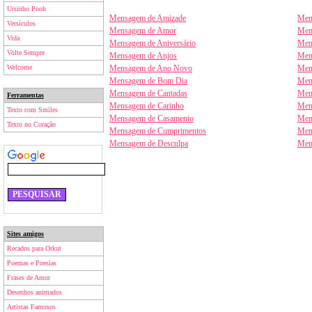
Ursinho Pooh
Mensagem de Amizade
Men
Versículos
Mensagem de Amor
Men
Vida
Mensagem de Aniversário
Men
Volte Sempre
Mensagem de Anjos
Men
Welcome
Mensagem de Ano Novo
Men
Mensagem de Bom Dia
Men
Mensagem de Cantadas
Men
Ferramentas
Mensagem de Carinho
Men
Texto com Smiles
Mensagem de Casamento
Men
Texto no Coração
Mensagem de Cumprimentos
Men
Mensagem de Desculpa
Men
Sites amigos
Recados para Orkut
Poemas e Poesias
Frases de Amor
Desenhos animados
Artistas Famosos