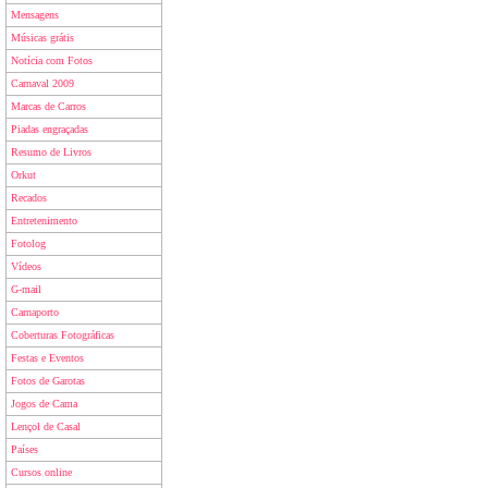
Mensagens
Músicas grátis
Notícia com Fotos
Carnaval 2009
Marcas de Carros
Piadas engraçadas
Resumo de Livros
Orkut
Recados
Entretenimento
Fotolog
Vídeos
G-mail
Carnaporto
Coberturas Fotográficas
Festas e Eventos
Fotos de Garotas
Jogos de Cama
Lençol de Casal
Países
Cursos online