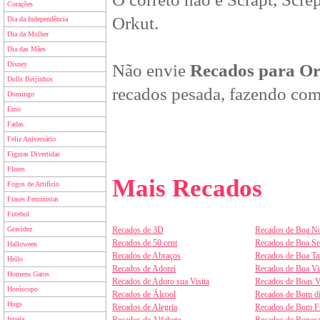
Corações
Orkut.
Dia da Independência
Dia da Mulher
Dia das Mães
Disney
Não envie
Recados para O
Dolls Beijinhos
recados pesada, fazendo com
Domingo
Emo
Fadas
Feliz Aniversário
Figuras Divertidas
Flores
Mais Recados
Fogos de Artifício
Frases Feministas
Futebol
Gravidez
Recados de 3D
Recados de Boa No
Recados de 50 cent
Recados de Boa S
Halloween
Recados de Abraços
Recados de Boa Ta
Hello
Recados de Adorei
Recados de Boa V
Homens Gatos
Recados de Adoro sua Visita
Recados de Boas V
Horóscopo
Recados de Álcool
Recados de Bom d
Hugs
Recados de Alegria
Recados de Bom F
Inveja