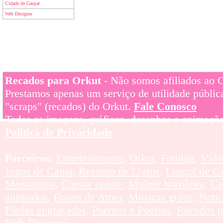
Cidade de Gaspar
Web Designer
Recados para Orkut
- Não somos afiliados ao Or
Prestamos apenas um serviço de utilidade pública
"scraps" (recados) do Orkut.
Fale Conosco
Todas as imagens, gráficos, desenhos e animaçõe
Política de Privacidade
Parceiros:
Entretenimento
,
Orkut
,
Fotolog
,
Víde
Jogos de Cama
,
Resumo de Livros
,
Lençol de C
Mensagens
,
Cursos online
,
Mulher brasileira
,
Ca
animados
,
Frases de Amor
,
Músicas grátis
,
Notí
Piadas engraçadas
,
Poemas e Poesias
,
Recados p
Web Designer