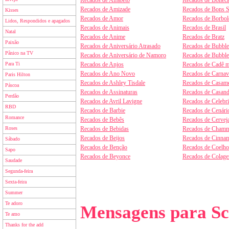
Recados de Alfabeto
Recados de Boneca
Recados de Amizade
Recados de Bons 
Kisses
Recados de Amor
Recados de Borbol
Lidos, Respondidos e apagados
Recados de Animais
Recados de Brasil
Natal
Recados de Anime
Recados de Bratz
Paixão
Recados de Aniversário Atrasado
Recados de Bubbl
Pânico na TV
Recados de Aniversário de Namoro
Recados de Bubbl
Para Ti
Recados de Anjos
Recados de Cadê m
Recados de Ano Novo
Recados de Carnav
Paris Hilton
Recados de Ashley Tisdale
Recados de Casam
Páscoa
Recados de Assinaturas
Recados de Casan
Perdão
Recados de Avril Lavigne
Recados de Celebr
RBD
Recados de Barbie
Recados de Cenári
Romance
Recados de Bebês
Recados de Cervej
Roses
Recados de Bebidas
Recados de Chamm
Recados de Beijos
Recados de Cinnam
Sábado
Recados de Benção
Recados de Coelho
Sapo
Recados de Beyonce
Recados de Colag
Saudade
Segunda-feira
Sexta-feira
Summer
Te adoro
Mensagens para Sc
Te amo
Thanks for the add