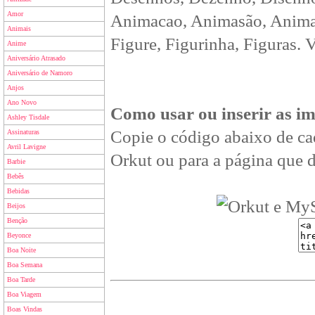
Amor
Animacao, Animasão, Animan
Animais
Figure, Figurinha, Figuras. 
Anime
Aniversário Atrasado
Aniversário de Namoro
Anjos
Ano Novo
Como usar ou inserir as i
Ashley Tisdale
Copie o código abaixo de ca
Assinaturas
Avril Lavigne
Orkut ou para a página que d
Barbie
Bebês
Bebidas
Beijos
Benção
Beyonce
Boa Noite
Boa Semana
Boa Tarde
Boa Viagem
Boas Vindas