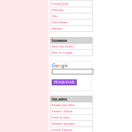
Ursinho Pooh
Versículos
Vida
Volte Sempre
Welcome
Ferramentas
Texto com Smiles
Texto no Coração
Sites amigos
Recados para Orkut
Poemas e Poesias
Frases de Amor
Desenhos animados
Artistas Famosos