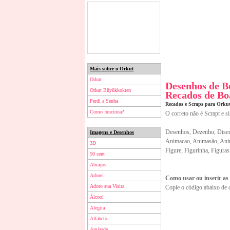
Mais sobre o Orkut
Orkut
Desenhos de B
Orkut Büyükkokten
Recados de Bo
Perdi a Senha
Recados e Scraps para Orku
Como funciona?
O correto não é Scrapt e s
Desenhos, Dezenho, Disen
Imagens e Desenhos
Animacao, Animasão, Anim
3D
Figure, Figurinha, Figuras
50 cent
Abraços
Adorei
Como usar ou inserir as
Adoro sua Visita
Copie o código abaixo de 
Álcool
Alegria
Alfabeto
Amizade