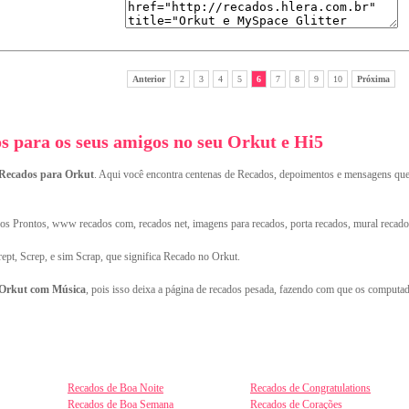
Anterior
2
3
4
5
6
7
8
9
10
Próxima
 para os seus amigos no seu Orkut e Hi5
Recados para Orkut
. Aqui você encontra centenas de Recados, depoimentos e mensagens qu
s Prontos, www recados com, recados net, imagens para recados, porta recados, mural recado
rept, Screp, e sim Scrap, que significa Recado no Orkut.
 Orkut com Música
, pois isso deixa a página de recados pesada, fazendo com que os computad
Recados de Boa Noite
Recados de Congratulations
Recados de Boa Semana
Recados de Corações