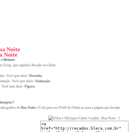
oa Noite
a Noite
t e MySpace
im Scrap, que significa Recado no Orkut.
ho. Você quis dizer:
Desenho
.
anção. Você quis dizer:
Animação
.
. Você quis dizer:
Figura
.
 imagens?
cada gráfico de
Boa Noite
e Cole para seu Perfil do Orkut ou para a página que desejar.