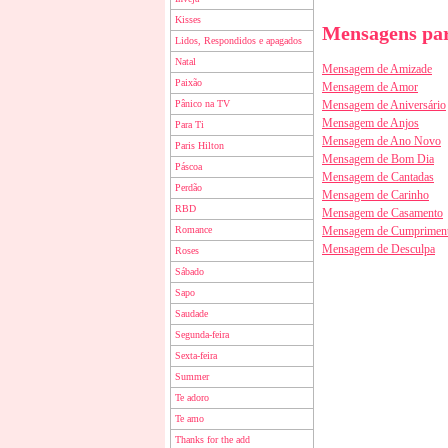
Kisses
Mensagens par
Lidos, Respondidos e apagados
Natal
Mensagem de Amizade
Paixão
Mensagem de Amor
Pânico na TV
Mensagem de Aniversário
Mensagem de Anjos
Para Ti
Mensagem de Ano Novo
Paris Hilton
Mensagem de Bom Dia
Páscoa
Mensagem de Cantadas
Perdão
Mensagem de Carinho
RBD
Mensagem de Casamento
Romance
Mensagem de Cumprimen
Mensagem de Desculpa
Roses
Sábado
Sapo
Saudade
Segunda-feira
Sexta-feira
Summer
Te adoro
Te amo
Thanks for the add