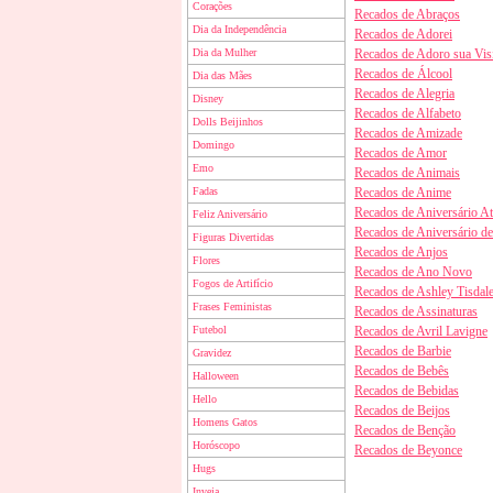
Corações
Recados de Abraços
Dia da Independência
Recados de Adorei
Dia da Mulher
Recados de Adoro sua Visi
Recados de Álcool
Dia das Mães
Recados de Alegria
Disney
Recados de Alfabeto
Dolls Beijinhos
Recados de Amizade
Domingo
Recados de Amor
Emo
Recados de Animais
Fadas
Recados de Anime
Recados de Aniversário A
Feliz Aniversário
Recados de Aniversário d
Figuras Divertidas
Recados de Anjos
Flores
Recados de Ano Novo
Fogos de Artifício
Recados de Ashley Tisdal
Frases Feministas
Recados de Assinaturas
Futebol
Recados de Avril Lavigne
Recados de Barbie
Gravidez
Recados de Bebês
Halloween
Recados de Bebidas
Hello
Recados de Beijos
Homens Gatos
Recados de Benção
Horóscopo
Recados de Beyonce
Hugs
Inveja