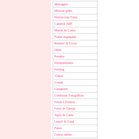
Mensagens
Músicas grátis
Notícia com Fotos
Carnaval 2009
Marcas de Carros
Piadas engraçadas
Resumo de Livros
Orkut
Recados
Entretenimento
Fotolog
Vídeos
G-mail
Carnaporto
Coberturas Fotográficas
Festas e Eventos
Fotos de Garotas
Jogos de Cama
Lençol de Casal
Países
Cursos online