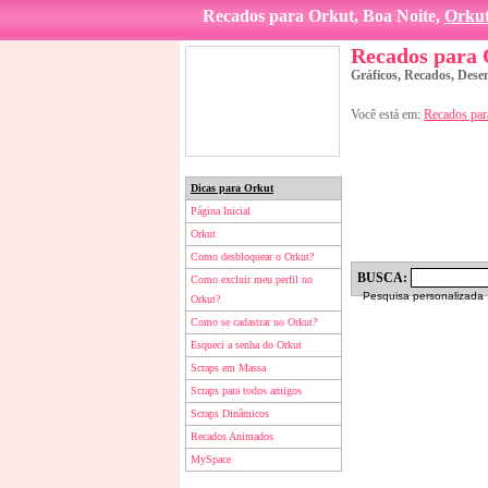
Recados para Orkut, Boa Noite,
Orku
Recados para
Gráficos, Recados, Dese
Você está em:
Recados par
Dicas para Orkut
Página Inicial
Orkut
Como desbloquear o Orkut?
BUSCA:
Como excluir meu perfil no
Pesquisa personalizada
Orkut?
Como se cadastrar no Orkut?
Esqueci a senha do Orkut
Scraps em Massa
Scraps para todos amigos
Scraps Dinâmicos
Recados Animados
MySpace