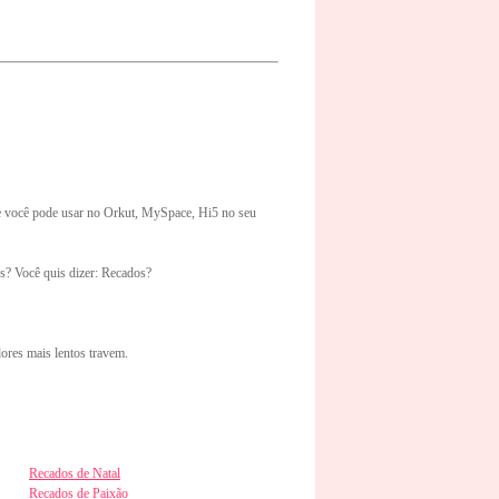
e você pode usar no Orkut, MySpace, Hi5 no seu
s? Você quis dizer: Recados?
ores mais lentos travem.
Recados de Natal
Recados de Paixão