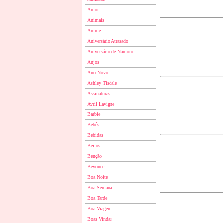
Amor
Animais
Anime
Aniversário Atrasado
Aniversário de Namoro
Anjos
Ano Novo
Ashley Tisdale
Assinaturas
Avril Lavigne
Barbie
Bebês
Bebidas
Beijos
Benção
Beyonce
Boa Noite
Boa Semana
Boa Tarde
Boa Viagem
Boas Vindas