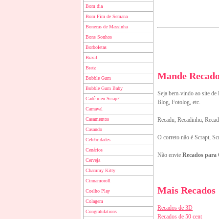
Bom dia
Bom Fim de Semana
Bonecas de Massinha
Bons Sonhos
Borboletas
Brasil
Bratz
Mande Recados
Bubble Gum
Bubble Gum Baby
Seja bem-vindo ao site de
Cadê meu Scrap?
Blog, Fotolog, etc.
Carnaval
Casamentos
Recadu, Recadinhu, Recado
Casando
O correto não é Scrapt, Sc
Celebridades
Cenários
Não envie
Recados para
Cerveja
Chammy Kitty
Cinnamoroll
Mais Recados
Coelho Play
Colagem
Recados de 3D
Congratulations
Recados de 50 cent