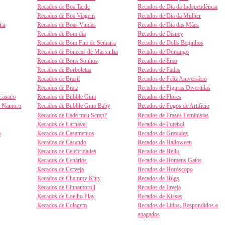
Recados de Boa Tarde
Recados de Dia da Independência
Recados de Boa Viagem
Recados de Dia da Mulher
ta
Recados de Boas Vindas
Recados de Dia das Mães
Recados de Bom dia
Recados de Disney
Recados de Bom Fim de Semana
Recados de Dolls Beijinhos
Recados de Bonecas de Massinha
Recados de Domingo
Recados de Bons Sonhos
Recados de Emo
Recados de Borboletas
Recados de Fadas
Recados de Brasil
Recados de Feliz Aniversário
Recados de Bratz
Recados de Figuras Divertidas
trasado
Recados de Bubble Gum
Recados de Flores
e Namoro
Recados de Bubble Gum Baby
Recados de Fogos de Artifício
Recados de Cadê meu Scrap?
Recados de Frases Feministas
Recados de Carnaval
Recados de Futebol
e
Recados de Casamentos
Recados de Gravidez
Recados de Casando
Recados de Halloween
Recados de Celebridades
Recados de Hello
Recados de Cenários
Recados de Homens Gatos
Recados de Cerveja
Recados de Horóscopo
Recados de Chammy Kitty
Recados de Hugs
Recados de Cinnamoroll
Recados de Inveja
Recados de Coelho Play
Recados de Kisses
Recados de Colagem
Recados de Lidos, Respondidos e
apagados