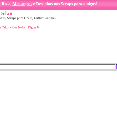
t
Rosa,
Mensagens
e Desenhos nos Scraps para amigos!
 Orkut
nhos, Scraps para Orkut, Glitter Graphics
a Orkut
»
Boa Noite
»
Página 6