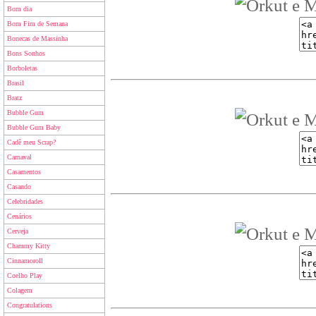
Bom dia
Bom Fim de Semana
Bonecas de Massinha
Bons Sonhos
Borboletas
Brasil
Bratz
Bubble Gum
Bubble Gum Baby
Cadê meu Scrap?
Carnaval
Casamentos
Casando
Celebridades
Cenários
Cerveja
Chammy Kitty
Cinnamoroll
Coelho Play
Colagem
Congratulations