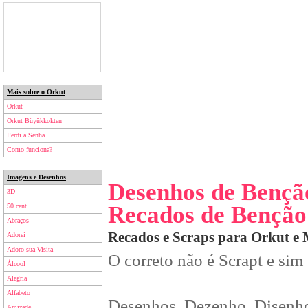
Mais sobre o Orkut
Orkut
Orkut Büyükkokten
Perdi a Senha
Como funciona?
Imagens e Desenhos
Desenhos de Bençã
3D
Recados de Benção
50 cent
Abraços
Recados e Scraps para Orkut e
Adorei
Adoro sua Visita
O correto não é Scrapt e sim
Álcool
Alegria
Alfabeto
Desenhos, Dezenho, Disenho
Amizade