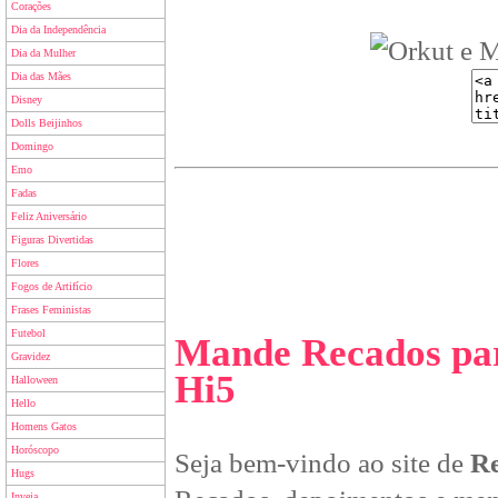
Corações
Dia da Independência
Dia da Mulher
Dia das Mães
Disney
Dolls Beijinhos
Domingo
Emo
Fadas
Feliz Aniversário
Figuras Divertidas
Flores
Fogos de Artifício
Frases Feministas
Futebol
Mande Recados par
Gravidez
Hi5
Halloween
Hello
Homens Gatos
Horóscopo
Seja bem-vindo ao site de
Re
Hugs
Inveja