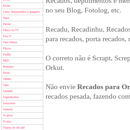
Recados, depoimentos e men
Kisses
no seu Blog, Fotolog, etc.
Lidos, Respondidos e apagados
Natal
Paixão
Recadu, Recadinhu, Recados
Pânico na TV
Para Ti
para recados, porta recados,
Paris Hilton
Páscoa
Perdão
O correto não é Scrapt, Scre
RBD
Orkut.
Romance
Roses
Sábado
Não envie
Recados para O
Sapo
Saudade
recados pesada, fazendo com
Segunda-feira
Sexta-feira
Summer
Te adoro
Te amo
Thanks for the add