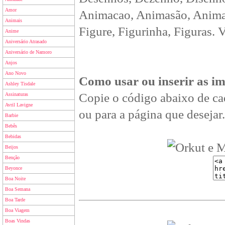
Amor
Animacao, Animasão, Animan
Animais
Figure, Figurinha, Figuras. 
Anime
Aniversário Atrasado
Aniversário de Namoro
Anjos
Ano Novo
Como usar ou inserir as i
Ashley Tisdale
Copie o código abaixo de ca
Assinaturas
Avril Lavigne
ou para a página que desejar.
Barbie
Bebês
Bebidas
Beijos
Benção
Beyonce
Boa Noite
Boa Semana
Boa Tarde
Boa Viagem
Boas Vindas