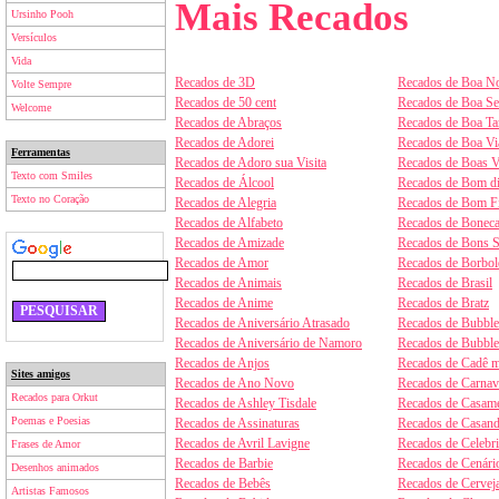
Mais Recados
Ursinho Pooh
Versículos
Vida
Recados de 3D
Recados de Boa No
Volte Sempre
Recados de 50 cent
Recados de Boa S
Welcome
Recados de Abraços
Recados de Boa Ta
Recados de Adorei
Recados de Boa V
Ferramentas
Recados de Adoro sua Visita
Recados de Boas V
Texto com Smiles
Recados de Álcool
Recados de Bom d
Texto no Coração
Recados de Alegria
Recados de Bom F
Recados de Alfabeto
Recados de Boneca
Recados de Amizade
Recados de Bons 
Recados de Amor
Recados de Borbol
Recados de Animais
Recados de Brasil
Recados de Anime
Recados de Bratz
Recados de Aniversário Atrasado
Recados de Bubbl
Recados de Aniversário de Namoro
Recados de Bubbl
Recados de Anjos
Recados de Cadê m
Sites amigos
Recados de Ano Novo
Recados de Carnav
Recados para Orkut
Recados de Ashley Tisdale
Recados de Casam
Poemas e Poesias
Recados de Assinaturas
Recados de Casan
Recados de Avril Lavigne
Recados de Celebr
Frases de Amor
Recados de Barbie
Recados de Cenári
Desenhos animados
Recados de Bebês
Recados de Cervej
Artistas Famosos