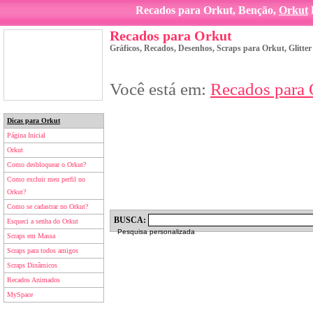
Recados para Orkut, Benção,
Orkut
Recados para Orkut
Gráficos, Recados, Desenhos, Scraps para Orkut, Glitte
Você está em:
Recados para 
Dicas para Orkut
Página Inicial
Orkut
Como desbloquear o Orkut?
Como excluir meu perfil no
Orkut?
Como se cadastrar no Orkut?
BUSCA:
Esqueci a senha do Orkut
Pesquisa personalizada
Scraps em Massa
Scraps para todos amigos
Scraps Dinâmicos
Recados Animados
MySpace