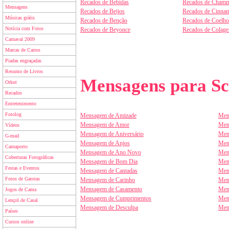
Recados de Bebidas
Recados de Chamm
Mensagens
Recados de Beijos
Recados de Cinnam
Músicas grátis
Recados de Benção
Recados de Coelho
Notícia com Fotos
Recados de Beyonce
Recados de Colag
Carnaval 2009
Marcas de Carros
Piadas engraçadas
Resumo de Livros
Mensagens para Sc
Orkut
Recados
Entretenimento
Fotolog
Mensagem de Amizade
Men
Mensagem de Amor
Men
Vídeos
Mensagem de Aniversário
Men
G-mail
Mensagem de Anjos
Men
Carnaporto
Mensagem de Ano Novo
Men
Coberturas Fotográficas
Mensagem de Bom Dia
Men
Festas e Eventos
Mensagem de Cantadas
Men
Fotos de Garotas
Mensagem de Carinho
Men
Mensagem de Casamento
Men
Jogos de Cama
Mensagem de Cumprimentos
Men
Lençol de Casal
Mensagem de Desculpa
Men
Países
Cursos online