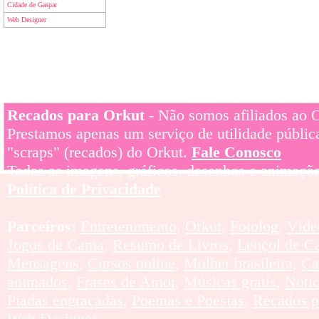
Cidade de Gaspar
Web Designer
Recados para Orkut
- Não somos afiliados ao Or
Prestamos apenas um serviço de utilidade pública
"scraps" (recados) do Orkut.
Fale Conosco
Todas as imagens, gráficos, desenhos e animaçõe
Política de Privacidade
Parceiros:
Entretenimento
,
Orkut
,
Fotolog
,
Víde
Jogos de Cama
,
Resumo de Livros
,
Lençol de C
Mensagens
,
Cursos online
,
Mulher brasileira
,
Ca
animados
,
Frases de Amor
,
Músicas grátis
,
Notí
Piadas engraçadas
,
Poemas e Poesias
,
Recados p
Web Designer