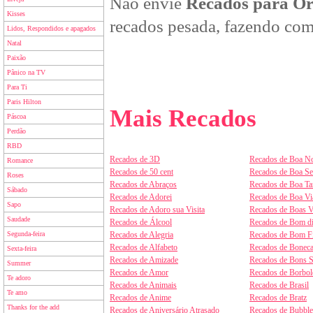
Não envie
Recados para O
Kisses
recados pesada, fazendo com
Lidos, Respondidos e apagados
Natal
Paixão
Pânico na TV
Para Ti
Paris Hilton
Mais Recados
Páscoa
Perdão
RBD
Recados de 3D
Recados de Boa No
Romance
Recados de 50 cent
Recados de Boa S
Roses
Recados de Abraços
Recados de Boa Ta
Sábado
Recados de Adorei
Recados de Boa V
Sapo
Recados de Adoro sua Visita
Recados de Boas V
Saudade
Recados de Álcool
Recados de Bom d
Segunda-feira
Recados de Alegria
Recados de Bom F
Recados de Alfabeto
Recados de Boneca
Sexta-feira
Recados de Amizade
Recados de Bons 
Summer
Recados de Amor
Recados de Borbol
Te adoro
Recados de Animais
Recados de Brasil
Te amo
Recados de Anime
Recados de Bratz
Thanks for the add
Recados de Aniversário Atrasado
Recados de Bubbl