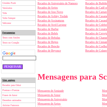
Ursinho Pooh
Recados de Aniversário de Namoro
Recados de Bubbl
Recados de Anjos
Recados de Cadê m
Versículos
Recados de Ano Novo
Recados de Carnav
Vida
Recados de Ashley Tisdale
Recados de Casam
Volte Sempre
Recados de Assinaturas
Recados de Casan
Welcome
Recados de Avril Lavigne
Recados de Celebr
Recados de Barbie
Recados de Cenári
Ferramentas
Recados de Bebês
Recados de Cervej
Recados de Bebidas
Recados de Chamm
Texto com Smiles
Recados de Beijos
Recados de Cinnam
Texto no Coração
Recados de Benção
Recados de Coelho
Recados de Beyonce
Recados de Colag
Mensagens para Sc
Sites amigos
Recados para Orkut
Poemas e Poesias
Mensagem de Amizade
Men
Mensagem de Amor
Men
Frases de Amor
Mensagem de Aniversário
Men
Desenhos animados
Mensagem de Anjos
Men
Artistas Famosos