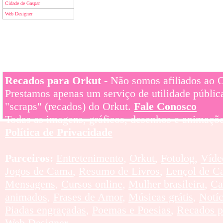
Cidade de Gaspar
Web Designer
Recados para Orkut
- Não somos afiliados ao Or
Prestamos apenas um serviço de utilidade pública
"scraps" (recados) do Orkut.
Fale Conosco
Todas as imagens, gráficos, desenhos e animaçõe
Política de Privacidade
Parceiros:
Entretenimento
,
Orkut
,
Fotolog
,
Víde
Jogos de Cama
,
Resumo de Livros
,
Lençol de C
Mensagens
,
Cursos online
,
Mulher brasileira
,
Ca
animados
,
Frases de Amor
,
Músicas grátis
,
Notí
Piadas engraçadas
,
Poemas e Poesias
,
Recados p
Web Designer