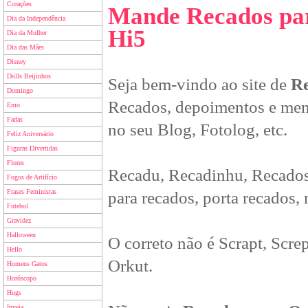
Corações
Mande Recados par
Dia da Independência
Hi5
Dia da Mulher
Dia das Mães
Disney
Dolls Beijinhos
Seja bem-vindo ao site de
Re
Domingo
Recados, depoimentos e men
Emo
Fadas
no seu Blog, Fotolog, etc.
Feliz Aniversário
Figuras Divertidas
Flores
Recadu, Recadinhu, Recados
Fogos de Artifício
Frases Feministas
para recados, porta recados,
Futebol
Gravidez
Halloween
O correto não é Scrapt, Scre
Hello
Orkut.
Homens Gatos
Horóscopo
Hugs
Inveja