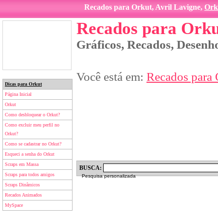
Recados para Orkut, Avril Lavigne,
Ork
Recados para Orku
Gráficos, Recados, Desenho
Você está em:
Recados para 
Dicas para Orkut
Página Inicial
Orkut
Como desbloquear o Orkut?
Como excluir meu perfil no
Orkut?
Como se cadastrar no Orkut?
Esqueci a senha do Orkut
Scraps em Massa
BUSCA:
Scraps para todos amigos
Pesquisa personalizada
Scraps Dinâmicos
Recados Animados
MySpace