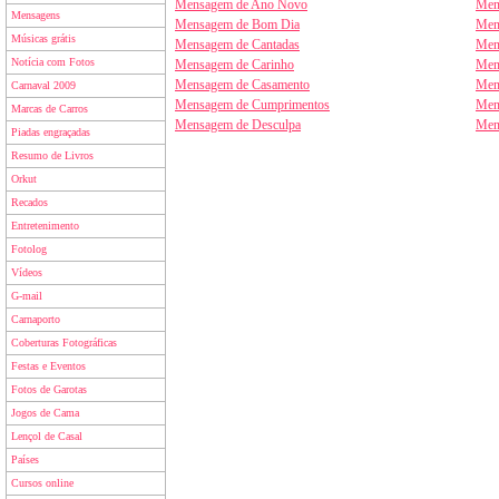
Mensagem de Ano Novo
Men
Mensagens
Mensagem de Bom Dia
Men
Músicas grátis
Mensagem de Cantadas
Men
Notícia com Fotos
Mensagem de Carinho
Men
Mensagem de Casamento
Men
Carnaval 2009
Mensagem de Cumprimentos
Men
Marcas de Carros
Mensagem de Desculpa
Men
Piadas engraçadas
Resumo de Livros
Orkut
Recados
Entretenimento
Fotolog
Vídeos
G-mail
Carnaporto
Coberturas Fotográficas
Festas e Eventos
Fotos de Garotas
Jogos de Cama
Lençol de Casal
Países
Cursos online