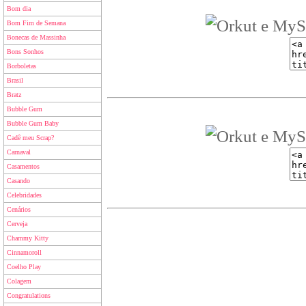
Bom dia
Bom Fim de Semana
Bonecas de Massinha
Bons Sonhos
Borboletas
Brasil
Bratz
Bubble Gum
Bubble Gum Baby
Cadê meu Scrap?
Carnaval
Casamentos
Casando
Celebridades
Cenários
Cerveja
Chammy Kitty
Cinnamoroll
Coelho Play
Colagem
Congratulations