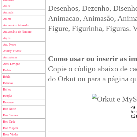
Desenhos, Dezenho, Disenho
Amor
Animais
Animacao, Animasão, Animan
Anime
Aniversário Atrasado
Figure, Figurinha, Figuras. 
Aniversário de Namoro
Anjos
Ano Novo
Ashley Tisdale
Como usar ou inserir as i
Assinaturas
Avril Lavigne
Copie o código abaixo de ca
Barbie
do Orkut ou para a página qu
Bebês
Bebidas
Beijos
Benção
Beyonce
Boa Noite
Boa Semana
Boa Tarde
Boa Viagem
Boas Vindas