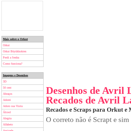
Mais sobre o Orkut
Orkut
Orkut Büyükkokten
Perdi a Senha
Como funciona?
Imagens e Desenhos
3D
Desenhos de Avril 
50 cent
Abraços
Recados de Avril L
Adorei
Adoro sua Visita
Recados e Scraps para Orkut e
Álcool
O correto não é Scrapt e sim
Alegria
Alfabeto
Amizade