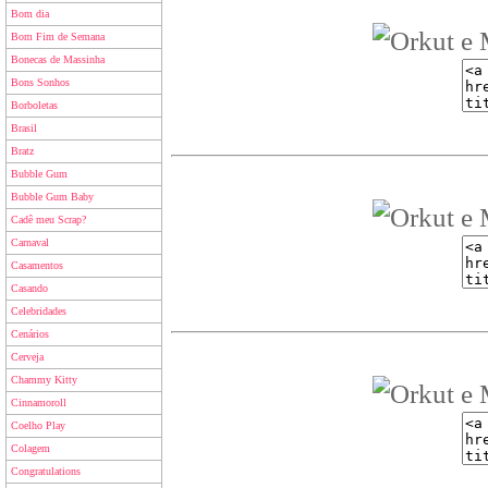
Bom dia
Bom Fim de Semana
Bonecas de Massinha
Bons Sonhos
Borboletas
Brasil
Bratz
Bubble Gum
Bubble Gum Baby
Cadê meu Scrap?
Carnaval
Casamentos
Casando
Celebridades
Cenários
Cerveja
Chammy Kitty
Cinnamoroll
Coelho Play
Colagem
Congratulations