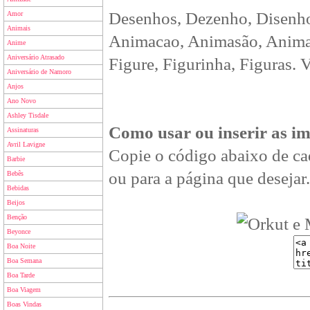
Desenhos, Dezenho, Disenho
Amor
Animais
Animacao, Animasão, Animan
Anime
Aniversário Atrasado
Figure, Figurinha, Figuras. 
Aniversário de Namoro
Anjos
Ano Novo
Ashley Tisdale
Como usar ou inserir as i
Assinaturas
Avril Lavigne
Copie o código abaixo de ca
Barbie
ou para a página que desejar.
Bebês
Bebidas
Beijos
Benção
Beyonce
Boa Noite
Boa Semana
Boa Tarde
Boa Viagem
Boas Vindas