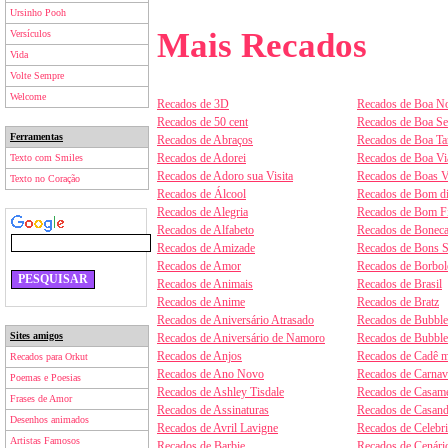
Ursinho Pooh
Mais Recados
Versículos
Vida
Volte Sempre
Welcome
Recados de 3D
Recados de Boa No
Recados de 50 cent
Recados de Boa S
Ferramentas
Recados de Abraços
Recados de Boa Ta
Recados de Adorei
Recados de Boa V
Texto com Smiles
Recados de Adoro sua Visita
Recados de Boas V
Texto no Coração
Recados de Álcool
Recados de Bom d
Recados de Alegria
Recados de Bom F
Recados de Alfabeto
Recados de Boneca
Recados de Amizade
Recados de Bons 
Recados de Amor
Recados de Borbol
Recados de Animais
Recados de Brasil
Recados de Anime
Recados de Bratz
Recados de Aniversário Atrasado
Recados de Bubbl
Sites amigos
Recados de Aniversário de Namoro
Recados de Bubbl
Recados de Anjos
Recados de Cadê m
Recados para Orkut
Recados de Ano Novo
Recados de Carnav
Poemas e Poesias
Recados de Ashley Tisdale
Recados de Casam
Frases de Amor
Recados de Assinaturas
Recados de Casan
Desenhos animados
Recados de Avril Lavigne
Recados de Celebr
Artistas Famosos
Recados de Barbie
Recados de Cenári