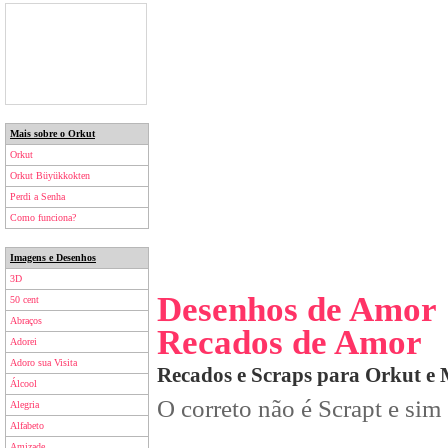
Mais sobre o Orkut
Orkut
Orkut Büyükkokten
Perdi a Senha
Como funciona?
Imagens e Desenhos
3D
Desenhos de Amor
50 cent
Abraços
Recados de Amor
Adorei
Adoro sua Visita
Recados e Scraps para Orkut e
Álcool
O correto não é Scrapt e sim
Alegria
Alfabeto
Amizade