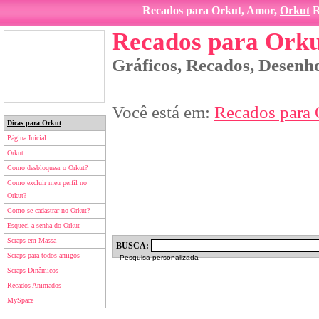
Recados para Orkut, Amor,
Orkut
R
Recados para Orku
Gráficos, Recados, Desenho
Você está em:
Recados para 
Dicas para Orkut
Página Inicial
Orkut
Como desbloquear o Orkut?
Como excluir meu perfil no
Orkut?
Como se cadastrar no Orkut?
Esqueci a senha do Orkut
Scraps em Massa
BUSCA:
Scraps para todos amigos
Pesquisa personalizada
Scraps Dinâmicos
Recados Animados
MySpace