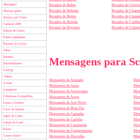
Mensagens
Recados de Bebês
Recados de Cervej
Recados de Bebidas
Recados de Chamm
Músicas grátis
Recados de Beijos
Recados de Cinnam
Notícia com Fotos
Recados de Benção
Recados de Coelho
Carnaval 2009
Recados de Beyonce
Recados de Colag
Marcas de Carros
Piadas engraçadas
Resumo de Livros
Orkut
Recados
Mensagens para Sc
Entretenimento
Fotolog
Vídeos
Mensagem de Amizade
Men
G-mail
Mensagem de Amor
Men
Carnaporto
Mensagem de Aniversário
Men
Coberturas Fotográficas
Mensagem de Anjos
Men
Mensagem de Ano Novo
Men
Festas e Eventos
Mensagem de Bom Dia
Men
Fotos de Garotas
Mensagem de Cantadas
Men
Jogos de Cama
Mensagem de Carinho
Men
Lençol de Casal
Mensagem de Casamento
Men
Países
Mensagem de Cumprimentos
Men
Cursos online
Mensagem de Desculpa
Men