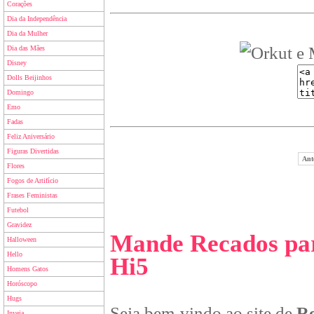
Corações
Dia da Independência
Dia da Mulher
Dia das Mães
Disney
Dolls Beijinhos
Domingo
Emo
Fadas
Feliz Aniversário
Figuras Divertidas
Ant
Flores
Fogos de Artifício
Frases Feministas
Futebol
Gravidez
Mande Recados par
Halloween
Hello
Hi5
Homens Gatos
Horóscopo
Hugs
Seja bem-vindo ao site de
Re
Inveja