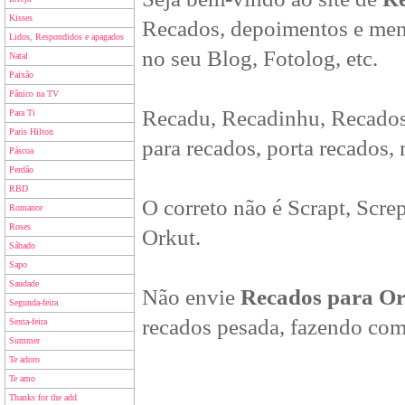
Kisses
Recados, depoimentos e men
Lidos, Respondidos e apagados
no seu Blog, Fotolog, etc.
Natal
Paixão
Pânico na TV
Recadu, Recadinhu, Recados
Para Ti
Paris Hilton
para recados, porta recados,
Páscoa
Perdão
RBD
O correto não é Scrapt, Scre
Romance
Roses
Orkut.
Sábado
Sapo
Saudade
Não envie
Recados para O
Segunda-feira
recados pesada, fazendo com
Sexta-feira
Summer
Te adoro
Te amo
Thanks for the add