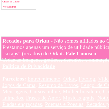
Cidade de Gaspar
Web Designer
Recados para Orkut
- Não somos afiliados ao Or
Prestamos apenas um serviço de utilidade pública
"scraps" (recados) do Orkut.
Fale Conosco
Todas as imagens, gráficos, desenhos e animaçõe
Política de Privacidade
Parceiros:
Entretenimento
,
Orkut
,
Fotolog
,
Víde
Jogos de Cama
,
Resumo de Livros
,
Lençol de C
Mensagens
,
Cursos online
,
Mulher brasileira
,
Ca
animados
,
Frases de Amor
,
Músicas grátis
,
Notí
Piadas engraçadas
,
Poemas e Poesias
,
Recados p