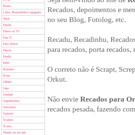
Kisses
Recados, depoimentos e men
Lidos, Respondidos e apagados
no seu Blog, Fotolog, etc.
Natal
Paixão
Pânico na TV
Recadu, Recadinhu, Recados
Para Ti
Paris Hilton
para recados, porta recados,
Páscoa
Perdão
RBD
O correto não é Scrapt, Scre
Romance
Roses
Orkut.
Sábado
Sapo
Saudade
Não envie
Recados para O
Segunda-feira
recados pesada, fazendo com
Sexta-feira
Summer
Te adoro
Te amo
Thanks for the add