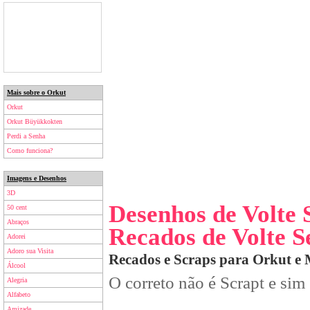
Mais sobre o Orkut
Orkut
Orkut Büyükkokten
Perdi a Senha
Como funciona?
Imagens e Desenhos
3D
Desenhos de Volte
50 cent
Abraços
Recados de Volte 
Adorei
Adoro sua Visita
Recados e Scraps para Orkut e
Álcool
O correto não é Scrapt e sim
Alegria
Alfabeto
Amizade