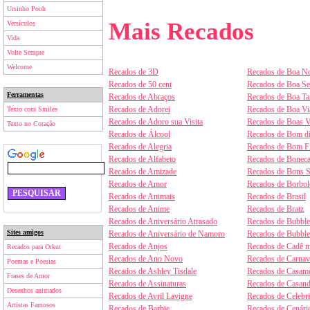
Ursinho Pooh
Mais Recados
Versículos
Vida
Volte Sempre
Welcome
Recados de 3D
Recados de Boa No
Recados de 50 cent
Recados de Boa S
Ferramentas
Recados de Abraços
Recados de Boa Ta
Recados de Adorei
Recados de Boa V
Texto com Smiles
Recados de Adoro sua Visita
Recados de Boas V
Texto no Coração
Recados de Álcool
Recados de Bom d
Recados de Alegria
Recados de Bom F
Recados de Alfabeto
Recados de Boneca
Recados de Amizade
Recados de Bons 
Recados de Amor
Recados de Borbol
Recados de Animais
Recados de Brasil
Recados de Anime
Recados de Bratz
Recados de Aniversário Atrasado
Recados de Bubbl
Sites amigos
Recados de Aniversário de Namoro
Recados de Bubbl
Recados de Anjos
Recados de Cadê m
Recados para Orkut
Recados de Ano Novo
Recados de Carnav
Poemas e Poesias
Recados de Ashley Tisdale
Recados de Casam
Frases de Amor
Recados de Assinaturas
Recados de Casan
Desenhos animados
Recados de Avril Lavigne
Recados de Celebr
Artistas Famosos
Recados de Barbie
Recados de Cenári