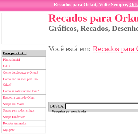
Recados para Orkut, Volte Sempre,
Ork
Recados para Orku
Gráficos, Recados, Desenho
Você está em:
Recados para 
Dicas para Orkut
Página Inicial
Orkut
Como desbloquear o Orkut?
Como excluir meu perfil no
Orkut?
Como se cadastrar no Orkut?
Esqueci a senha do Orkut
Scraps em Massa
BUSCA:
Scraps para todos amigos
Pesquisa personalizada
Scraps Dinâmicos
Recados Animados
MySpace