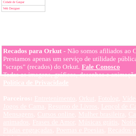
Cidade de Gaspar
Web Designer
Recados para Orkut
- Não somos afiliados ao Or
Prestamos apenas um serviço de utilidade pública
"scraps" (recados) do Orkut.
Fale Conosco
Todas as imagens, gráficos, desenhos e animaçõe
Política de Privacidade
Parceiros:
Entretenimento
,
Orkut
,
Fotolog
,
Víde
Jogos de Cama
,
Resumo de Livros
,
Lençol de C
Mensagens
,
Cursos online
,
Mulher brasileira
,
Ca
animados
,
Frases de Amor
,
Músicas grátis
,
Notí
Piadas engraçadas
,
Poemas e Poesias
,
Recados p