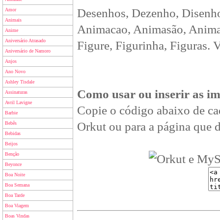
Desenhos, Dezenho, Disenho
Amor
Animais
Animacao, Animasão, Animan
Anime
Aniversário Atrasado
Figure, Figurinha, Figuras. 
Aniversário de Namoro
Anjos
Ano Novo
Ashley Tisdale
Como usar ou inserir as i
Assinaturas
Avril Lavigne
Copie o código abaixo de ca
Barbie
Orkut ou para a página que d
Bebês
Bebidas
Beijos
Benção
Beyonce
Boa Noite
Boa Semana
Boa Tarde
Boa Viagem
Boas Vindas