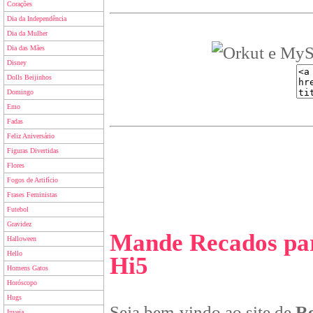
Corações
Dia da Independência
Dia da Mulher
Dia das Mães
Disney
Dolls Beijinhos
Domingo
Emo
Fadas
Feliz Aniversário
Figuras Divertidas
Flores
Fogos de Artifício
Frases Feministas
Futebol
Gravidez
Mande Recados par
Halloween
Hello
Hi5
Homens Gatos
Horóscopo
Hugs
Seja bem-vindo ao site de
Re
Inveja