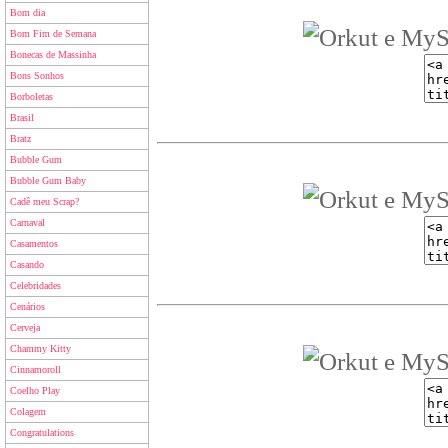
Bom dia
Bom Fim de Semana
Bonecas de Massinha
Bons Sonhos
Borboletas
Brasil
Bratz
Bubble Gum
Bubble Gum Baby
Cadê meu Scrap?
Carnaval
Casamentos
Casando
Celebridades
Cenários
Cerveja
Chammy Kitty
Cinnamoroll
Coelho Play
Colagem
Congratulations