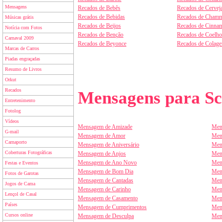
Mensagens
Recados de Bebês
Recados de Cervej
Recados de Bebidas
Recados de Chamm
Músicas grátis
Recados de Beijos
Recados de Cinnam
Notícia com Fotos
Recados de Benção
Recados de Coelho
Carnaval 2009
Recados de Beyonce
Recados de Colag
Marcas de Carros
Piadas engraçadas
Resumo de Livros
Orkut
Recados
Mensagens para Sc
Entretenimento
Fotolog
Vídeos
Mensagem de Amizade
Men
G-mail
Mensagem de Amor
Men
Carnaporto
Mensagem de Aniversário
Men
Coberturas Fotográficas
Mensagem de Anjos
Men
Mensagem de Ano Novo
Men
Festas e Eventos
Mensagem de Bom Dia
Men
Fotos de Garotas
Mensagem de Cantadas
Men
Jogos de Cama
Mensagem de Carinho
Men
Lençol de Casal
Mensagem de Casamento
Men
Países
Mensagem de Cumprimentos
Men
Cursos online
Mensagem de Desculpa
Men