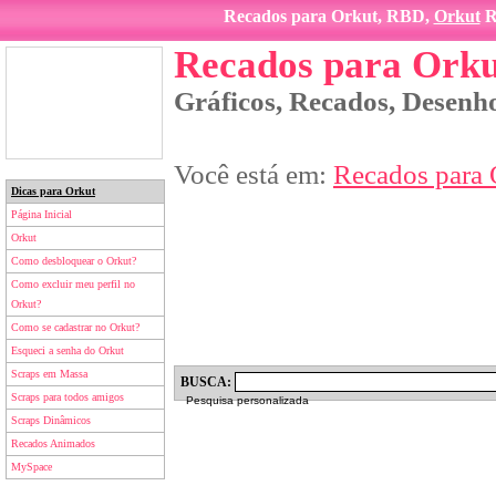
Recados para Orkut, RBD,
Orkut
R
Recados para Orku
Gráficos, Recados, Desenho
Você está em:
Recados para 
Dicas para Orkut
Página Inicial
Orkut
Como desbloquear o Orkut?
Como excluir meu perfil no
Orkut?
Como se cadastrar no Orkut?
Esqueci a senha do Orkut
Scraps em Massa
BUSCA:
Scraps para todos amigos
Pesquisa personalizada
Scraps Dinâmicos
Recados Animados
MySpace