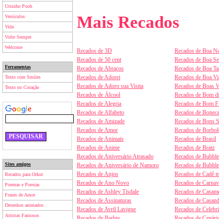
Ursinho Pooh
Mais Recados
Versículos
Vida
Volte Sempre
Welcome
Recados de 3D
Recados de Boa No
Recados de 50 cent
Recados de Boa S
Ferramentas
Recados de Abraços
Recados de Boa Ta
Recados de Adorei
Recados de Boa V
Texto com Smiles
Recados de Adoro sua Visita
Recados de Boas V
Texto no Coração
Recados de Álcool
Recados de Bom d
Recados de Alegria
Recados de Bom F
Recados de Alfabeto
Recados de Boneca
Recados de Amizade
Recados de Bons 
Recados de Amor
Recados de Borbol
Recados de Animais
Recados de Brasil
Recados de Anime
Recados de Bratz
Recados de Aniversário Atrasado
Recados de Bubbl
Sites amigos
Recados de Aniversário de Namoro
Recados de Bubbl
Recados de Anjos
Recados de Cadê m
Recados para Orkut
Recados de Ano Novo
Recados de Carnav
Poemas e Poesias
Recados de Ashley Tisdale
Recados de Casam
Frases de Amor
Recados de Assinaturas
Recados de Casan
Desenhos animados
Recados de Avril Lavigne
Recados de Celebr
Artistas Famosos
Recados de Barbie
Recados de Cenári