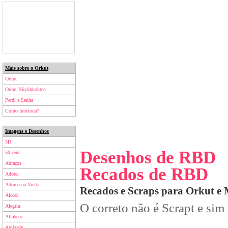
Mais sobre o Orkut
Orkut
Orkut Büyükkokten
Perdi a Senha
Como funciona?
Imagens e Desenhos
3D
Desenhos de RBD
50 cent
Abraços
Recados de RBD
Adorei
Adoro sua Visita
Recados e Scraps para Orkut e
Álcool
O correto não é Scrapt e sim
Alegria
Alfabeto
Amizade