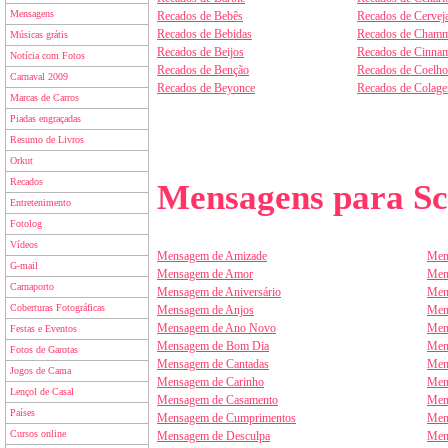
Mensagens
Recados de Bebês
Recados de Cervej
Recados de Bebidas
Recados de Chamm
Músicas grátis
Recados de Beijos
Recados de Cinnam
Notícia com Fotos
Recados de Benção
Recados de Coelho
Carnaval 2009
Recados de Beyonce
Recados de Colag
Marcas de Carros
Piadas engraçadas
Resumo de Livros
Orkut
Recados
Mensagens para Sc
Entretenimento
Fotolog
Vídeos
Mensagem de Amizade
Men
G-mail
Mensagem de Amor
Men
Carnaporto
Mensagem de Aniversário
Men
Coberturas Fotográficas
Mensagem de Anjos
Men
Mensagem de Ano Novo
Men
Festas e Eventos
Mensagem de Bom Dia
Men
Fotos de Garotas
Mensagem de Cantadas
Men
Jogos de Cama
Mensagem de Carinho
Men
Lençol de Casal
Mensagem de Casamento
Men
Países
Mensagem de Cumprimentos
Men
Cursos online
Mensagem de Desculpa
Men