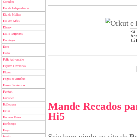
Corações
Dia da Independência
Dia da Mulher
Dia das Mães
Disney
Dolls Beijinhos
Domingo
Emo
Fadas
Feliz Aniversário
Figuras Divertidas
Flores
Fogos de Artifício
Frases Feministas
Futebol
Gravidez
Mande Recados par
Halloween
Hello
Hi5
Homens Gatos
Horóscopo
Hugs
Seja bem-vindo ao site de
Re
Inveja