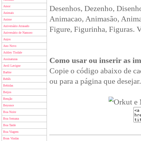
Desenhos, Dezenho, Disenho
Amor
Animais
Animacao, Animasão, Animan
Anime
Aniversário Atrasado
Figure, Figurinha, Figuras. 
Aniversário de Namoro
Anjos
Ano Novo
Ashley Tisdale
Como usar ou inserir as i
Assinaturas
Avril Lavigne
Copie o código abaixo de ca
Barbie
ou para a página que desejar.
Bebês
Bebidas
Beijos
Benção
Beyonce
Boa Noite
Boa Semana
Boa Tarde
Boa Viagem
Boas Vindas