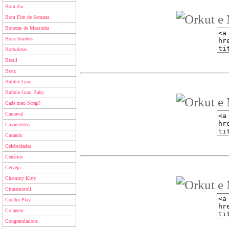
Bom dia
Bom Fim de Semana
Bonecas de Massinha
Bons Sonhos
Borboletas
Brasil
Bratz
Bubble Gum
Bubble Gum Baby
Cadê meu Scrap?
Carnaval
Casamentos
Casando
Celebridades
Cenários
Cerveja
Chammy Kitty
Cinnamoroll
Coelho Play
Colagem
Congratulations