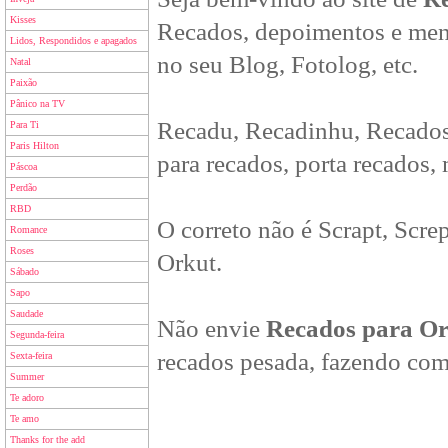
Kisses
Recados, depoimentos e men
Lidos, Respondidos e apagados
no seu Blog, Fotolog, etc.
Natal
Paixão
Pânico na TV
Recadu, Recadinhu, Recados
Para Ti
Paris Hilton
para recados, porta recados,
Páscoa
Perdão
RBD
O correto não é Scrapt, Scre
Romance
Roses
Orkut.
Sábado
Sapo
Saudade
Não envie
Recados para O
Segunda-feira
recados pesada, fazendo com
Sexta-feira
Summer
Te adoro
Te amo
Thanks for the add