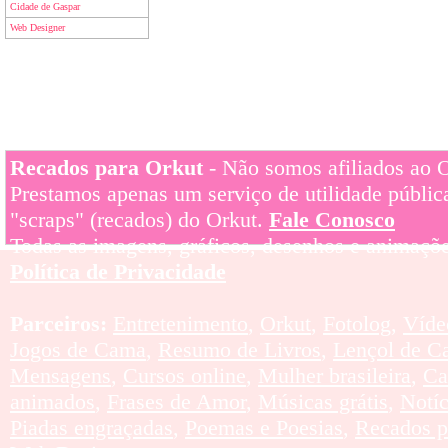
Cidade de Gaspar
Web Designer
Recados para Orkut
- Não somos afiliados ao Or
Prestamos apenas um serviço de utilidade pública
"scraps" (recados) do Orkut.
Fale Conosco
Todas as imagens, gráficos, desenhos e animaçõe
Política de Privacidade
Parceiros:
Entretenimento
,
Orkut
,
Fotolog
,
Víde
Jogos de Cama
,
Resumo de Livros
,
Lençol de C
Mensagens
,
Cursos online
,
Mulher brasileira
,
Ca
animados
,
Frases de Amor
,
Músicas grátis
,
Notí
Piadas engraçadas
,
Poemas e Poesias
,
Recados p