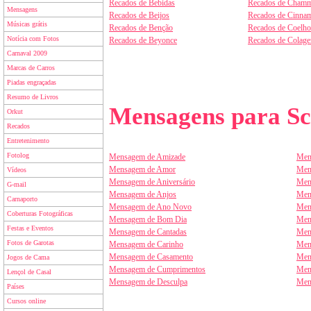
Recados de Bebidas
Recados de Chamm
Mensagens
Recados de Beijos
Recados de Cinnam
Músicas grátis
Recados de Benção
Recados de Coelho
Notícia com Fotos
Recados de Beyonce
Recados de Colag
Carnaval 2009
Marcas de Carros
Piadas engraçadas
Resumo de Livros
Mensagens para Sc
Orkut
Recados
Entretenimento
Fotolog
Mensagem de Amizade
Men
Mensagem de Amor
Men
Vídeos
Mensagem de Aniversário
Men
G-mail
Mensagem de Anjos
Men
Carnaporto
Mensagem de Ano Novo
Men
Coberturas Fotográficas
Mensagem de Bom Dia
Men
Festas e Eventos
Mensagem de Cantadas
Men
Fotos de Garotas
Mensagem de Carinho
Men
Mensagem de Casamento
Men
Jogos de Cama
Mensagem de Cumprimentos
Men
Lençol de Casal
Mensagem de Desculpa
Men
Países
Cursos online