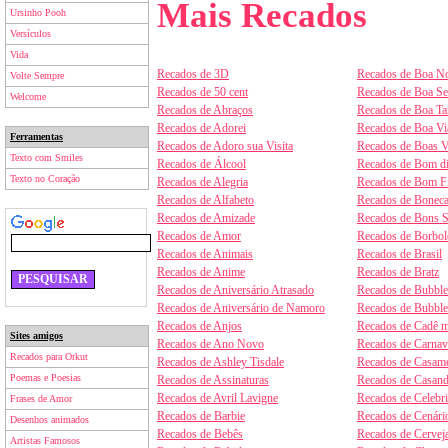
Mais Recados
Ursinho Pooh
Versículos
Vida
Recados de 3D
Recados de Boa No
Volte Sempre
Recados de 50 cent
Recados de Boa S
Welcome
Recados de Abraços
Recados de Boa Ta
Recados de Adorei
Recados de Boa V
Ferramentas
Recados de Adoro sua Visita
Recados de Boas V
Texto com Smiles
Recados de Álcool
Recados de Bom d
Texto no Coração
Recados de Alegria
Recados de Bom F
Recados de Alfabeto
Recados de Boneca
Recados de Amizade
Recados de Bons 
Recados de Amor
Recados de Borbol
Recados de Animais
Recados de Brasil
Recados de Anime
Recados de Bratz
Recados de Aniversário Atrasado
Recados de Bubbl
Recados de Aniversário de Namoro
Recados de Bubbl
Recados de Anjos
Recados de Cadê m
Sites amigos
Recados de Ano Novo
Recados de Carnav
Recados para Orkut
Recados de Ashley Tisdale
Recados de Casam
Poemas e Poesias
Recados de Assinaturas
Recados de Casan
Recados de Avril Lavigne
Recados de Celebr
Frases de Amor
Recados de Barbie
Recados de Cenári
Desenhos animados
Recados de Bebês
Recados de Cervej
Artistas Famosos