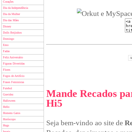
Corações
Dia da Independência
Dia da Mulher
Dia das Mães
Disney
Dolls Beijinhos
Domingo
Emo
Fadas
Feliz Aniversário
A
Figuras Divertidas
Flores
Fogos de Artifício
Frases Feministas
Futebol
Mande Recados par
Gravidez
Hi5
Halloween
Hello
Homens Gatos
Horóscopo
Seja bem-vindo ao site de
Re
Hugs
Inveja