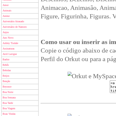
Amor
Animacao, Animasão, Animan
Animais
Figure, Figurinha, Figuras. 
Anime
Aniversário Atrasado
Aniversário de Namoro
Anjos
Ano Novo
Como usar ou inserir as i
Ashley Tisdale
Copie o código abaixo de ca
Assinaturas
Avril Lavigne
Perfil do Orkut ou para a pág
Barbie
Bebês
Bebidas
Beijos
Benção
Beyonce
Boa Noite
Boa Semana
Boa Tarde
Boa Viagem
Boas Vindas