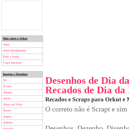
Mais sobre o Orkut
Orkut
Orkut Büyükkokten
Perdi a Senha
Como funciona?
Imagens e Desenhos
Desenhos de Dia d
3D
Recados de Dia da
50 cent
Abraços
Recados e Scraps para Orkut e
Adorei
Adoro sua Visita
O correto não é Scrapt e sim
Álcool
Alegria
Alfabeto
Desenhos, Dezenho, Disenho
Amizade