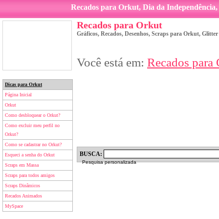
Recados para Orkut, Dia da Independência
Recados para Orkut
Gráficos, Recados, Desenhos, Scraps para Orkut, Glitte
Você está em:
Recados para 
Dicas para Orkut
Página Inicial
Orkut
Como desbloquear o Orkut?
Como excluir meu perfil no
Orkut?
Como se cadastrar no Orkut?
BUSCA:
Esqueci a senha do Orkut
Pesquisa personalizada
Scraps em Massa
Scraps para todos amigos
Scraps Dinâmicos
Recados Animados
MySpace