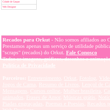
Cidade de Gaspar
Web Designer
Recados para Orkut
- Não somos afiliados ao Or
Prestamos apenas um serviço de utilidade pública
"scraps" (recados) do Orkut.
Fale Conosco
Todas as imagens, gráficos, desenhos e animaçõe
Política de Privacidade
Parceiros:
Entretenimento
,
Orkut
,
Fotolog
,
Víde
Jogos de Cama
,
Resumo de Livros
,
Lençol de C
Mensagens
,
Cursos online
,
Mulher brasileira
,
Ca
animados
,
Frases de Amor
,
Músicas grátis
,
Notí
Piadas engraçadas
,
Poemas e Poesias
,
Recados p
Web Designer