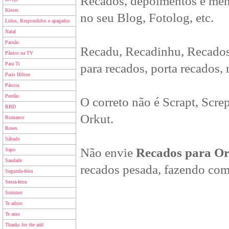
Recados, depoimentos e men
Kisses
no seu Blog, Fotolog, etc.
Lidos, Respondidos e apagados
Natal
Paixão
Recadu, Recadinhu, Recados
Pânico na TV
Para Ti
para recados, porta recados,
Paris Hilton
Páscoa
Perdão
O correto não é Scrapt, Scre
RBD
Orkut.
Romance
Roses
Sábado
Não envie
Recados para O
Sapo
Saudade
recados pesada, fazendo com
Segunda-feira
Sexta-feira
Summer
Te adoro
Te amo
Thanks for the add