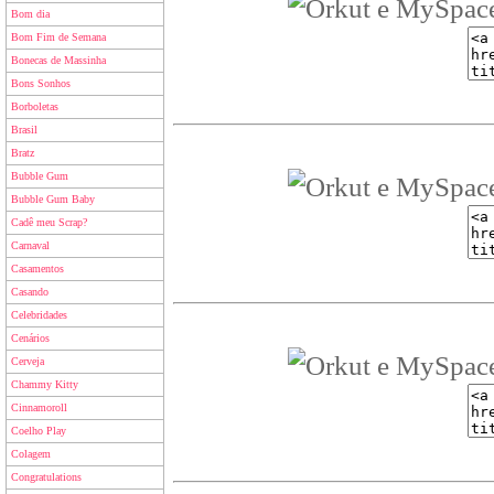
Bom dia
Bom Fim de Semana
Bonecas de Massinha
Bons Sonhos
Borboletas
Brasil
Bratz
Bubble Gum
Bubble Gum Baby
Cadê meu Scrap?
Carnaval
Casamentos
Casando
Celebridades
Cenários
Cerveja
Chammy Kitty
Cinnamoroll
Coelho Play
Colagem
Congratulations