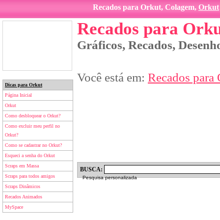
Recados para Orkut, Colagem,
Orkut
Recados para Orku
Gráficos, Recados, Desenho
Você está em:
Recados para 
Dicas para Orkut
Página Inicial
Orkut
Como desbloquear o Orkut?
Como excluir meu perfil no
Orkut?
Como se cadastrar no Orkut?
Esqueci a senha do Orkut
Scraps em Massa
BUSCA:
Scraps para todos amigos
Pesquisa personalizada
Scraps Dinâmicos
Recados Animados
MySpace