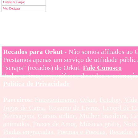
Cidade de Gaspar
Web Designer
Recados para Orkut
- Não somos afiliados ao Or
Prestamos apenas um serviço de utilidade pública
"scraps" (recados) do Orkut.
Fale Conosco
Todas as imagens, gráficos, desenhos e animaçõe
Política de Privacidade
Parceiros:
Entretenimento
,
Orkut
,
Fotolog
,
Víde
Jogos de Cama
,
Resumo de Livros
,
Lençol de C
Mensagens
,
Cursos online
,
Mulher brasileira
,
Ca
animados
,
Frases de Amor
,
Músicas grátis
,
Notí
Piadas engraçadas
,
Poemas e Poesias
,
Recados p