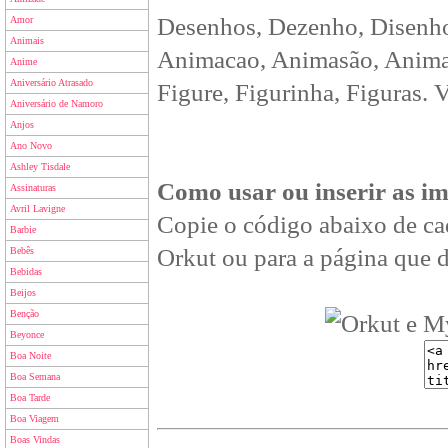
Desenhos, Dezenho, Disenho
Amor
Animais
Animacao, Animasão, Animan
Anime
Aniversário Atrasado
Figure, Figurinha, Figuras. 
Aniversário de Namoro
Anjos
Ano Novo
Ashley Tisdale
Como usar ou inserir as i
Assinaturas
Avril Lavigne
Copie o código abaixo de ca
Barbie
Orkut ou para a página que d
Bebês
Bebidas
Beijos
Benção
Beyonce
Boa Noite
Boa Semana
Boa Tarde
Boa Viagem
Boas Vindas