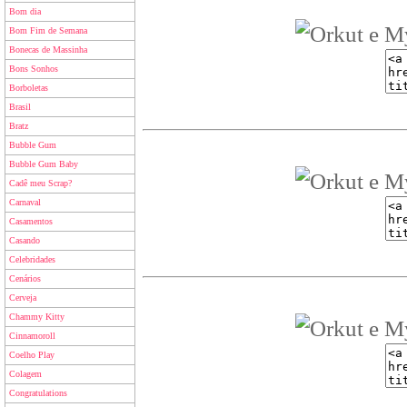
Bom dia
Bom Fim de Semana
Bonecas de Massinha
Bons Sonhos
Borboletas
Brasil
Bratz
Bubble Gum
Bubble Gum Baby
Cadê meu Scrap?
Carnaval
Casamentos
Casando
Celebridades
Cenários
Cerveja
Chammy Kitty
Cinnamoroll
Coelho Play
Colagem
Congratulations