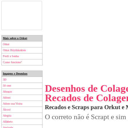
Mais sobre o Orkut
Orkut
Orkut Büyükkokten
Perdi a Senha
Como funciona?
Imagens e Desenhos
3D
Desenhos de Cola
50 cent
Abraços
Recados de Colag
Adorei
Adoro sua Visita
Recados e Scraps para Orkut e
Álcool
O correto não é Scrapt e sim
Alegria
Alfabeto
Amizade