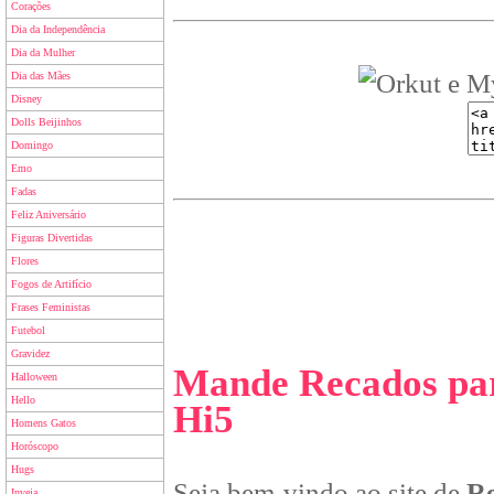
Corações
Dia da Independência
Dia da Mulher
Dia das Mães
Disney
Dolls Beijinhos
Domingo
Emo
Fadas
Feliz Aniversário
Figuras Divertidas
Flores
Fogos de Artifício
Frases Feministas
Futebol
Gravidez
Mande Recados par
Halloween
Hello
Hi5
Homens Gatos
Horóscopo
Hugs
Seja bem-vindo ao site de
Re
Inveja