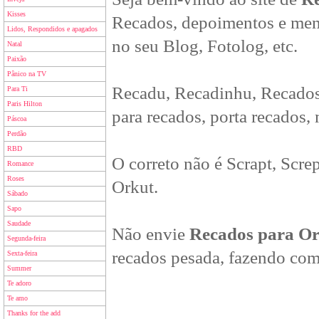
Kisses
Recados, depoimentos e men
Lidos, Respondidos e apagados
no seu Blog, Fotolog, etc.
Natal
Paixão
Pânico na TV
Recadu, Recadinhu, Recados
Para Ti
Paris Hilton
para recados, porta recados,
Páscoa
Perdão
RBD
O correto não é Scrapt, Scre
Romance
Roses
Orkut.
Sábado
Sapo
Saudade
Não envie
Recados para O
Segunda-feira
recados pesada, fazendo com
Sexta-feira
Summer
Te adoro
Te amo
Thanks for the add