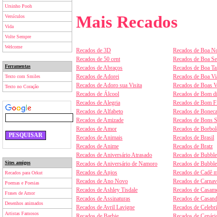
Ursinho Pooh
Mais Recados
Versículos
Vida
Volte Sempre
Welcome
Recados de 3D
Recados de Boa No
Recados de 50 cent
Recados de Boa S
Ferramentas
Recados de Abraços
Recados de Boa Ta
Recados de Adorei
Recados de Boa V
Texto com Smiles
Recados de Adoro sua Visita
Recados de Boas V
Texto no Coração
Recados de Álcool
Recados de Bom d
Recados de Alegria
Recados de Bom F
Recados de Alfabeto
Recados de Boneca
Recados de Amizade
Recados de Bons 
Recados de Amor
Recados de Borbol
Recados de Animais
Recados de Brasil
Recados de Anime
Recados de Bratz
Recados de Aniversário Atrasado
Recados de Bubbl
Sites amigos
Recados de Aniversário de Namoro
Recados de Bubbl
Recados de Anjos
Recados de Cadê m
Recados para Orkut
Recados de Ano Novo
Recados de Carnav
Poemas e Poesias
Recados de Ashley Tisdale
Recados de Casam
Frases de Amor
Recados de Assinaturas
Recados de Casan
Desenhos animados
Recados de Avril Lavigne
Recados de Celebr
Artistas Famosos
Recados de Barbie
Recados de Cenári