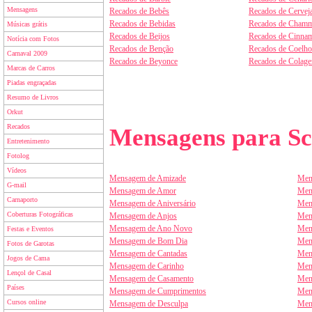
Mensagens
Recados de Bebês
Recados de Cervej
Recados de Bebidas
Recados de Chamm
Músicas grátis
Recados de Beijos
Recados de Cinnam
Notícia com Fotos
Recados de Benção
Recados de Coelho
Carnaval 2009
Recados de Beyonce
Recados de Colag
Marcas de Carros
Piadas engraçadas
Resumo de Livros
Orkut
Recados
Mensagens para Sc
Entretenimento
Fotolog
Vídeos
Mensagem de Amizade
Men
G-mail
Mensagem de Amor
Men
Carnaporto
Mensagem de Aniversário
Men
Coberturas Fotográficas
Mensagem de Anjos
Men
Mensagem de Ano Novo
Men
Festas e Eventos
Mensagem de Bom Dia
Men
Fotos de Garotas
Mensagem de Cantadas
Men
Jogos de Cama
Mensagem de Carinho
Men
Lençol de Casal
Mensagem de Casamento
Men
Países
Mensagem de Cumprimentos
Men
Cursos online
Mensagem de Desculpa
Men