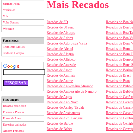
Mais Recados
Ursinho Pooh
Versículos
Vida
Recados de 3D
Recados de Boa No
Volte Sempre
Recados de 50 cent
Recados de Boa S
Welcome
Recados de Abraços
Recados de Boa Ta
Recados de Adorei
Recados de Boa V
Ferramentas
Recados de Adoro sua Visita
Recados de Boas V
Texto com Smiles
Recados de Álcool
Recados de Bom d
Texto no Coração
Recados de Alegria
Recados de Bom F
Recados de Alfabeto
Recados de Boneca
Recados de Amizade
Recados de Bons 
Recados de Amor
Recados de Borbol
Recados de Animais
Recados de Brasil
Recados de Anime
Recados de Bratz
Recados de Aniversário Atrasado
Recados de Bubbl
Recados de Aniversário de Namoro
Recados de Bubbl
Recados de Anjos
Recados de Cadê m
Sites amigos
Recados de Ano Novo
Recados de Carnav
Recados para Orkut
Recados de Ashley Tisdale
Recados de Casam
Poemas e Poesias
Recados de Assinaturas
Recados de Casan
Recados de Avril Lavigne
Recados de Celebr
Frases de Amor
Recados de Barbie
Recados de Cenári
Desenhos animados
Recados de Bebês
Recados de Cervej
Artistas Famosos