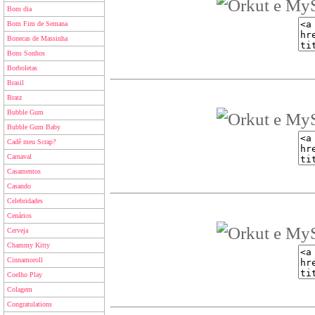
Bom dia
Bom Fim de Semana
Bonecas de Massinha
Bons Sonhos
Borboletas
Brasil
Bratz
Bubble Gum
Bubble Gum Baby
Cadê meu Scrap?
Carnaval
Casamentos
Casando
Celebridades
Cenários
Cerveja
Chammy Kitty
Cinnamoroll
Coelho Play
Colagem
Congratulations