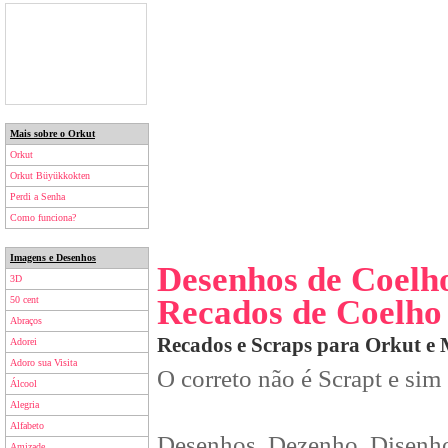
Mais sobre o Orkut
Orkut
Orkut Büyükkokten
Perdi a Senha
Como funciona?
Imagens e Desenhos
Desenhos de Coelh
3D
Recados de Coelho
50 cent
Abraços
Recados e Scraps para Orkut e
Adorei
Adoro sua Visita
O correto não é Scrapt e sim
Álcool
Alegria
Alfabeto
Desenhos, Dezenho, Disenho
Amizade