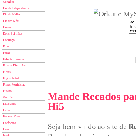
Corações
Dia da Independência
Dia da Mulher
Dia das Mães
Disney
Dolls Beijinhos
Domingo
Emo
Fadas
Feliz Aniversário
Figuras Divertidas
Flores
Fogos de Artifício
Frases Feministas
Futebol
Mande Recados par
Gravidez
Hi5
Halloween
Hello
Homens Gatos
Horóscopo
Seja bem-vindo ao site de
Re
Hugs
Inveja