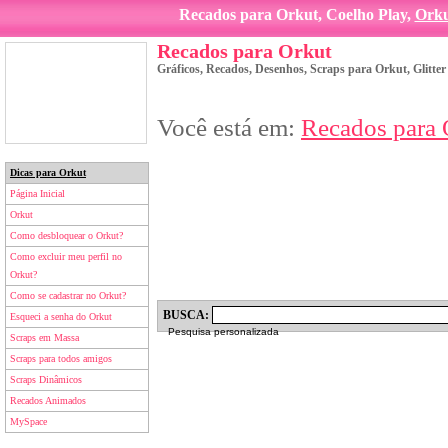
Recados para Orkut, Coelho Play,
Ork
Recados para Orkut
Gráficos, Recados, Desenhos, Scraps para Orkut, Glitte
Você está em:
Recados para 
Dicas para Orkut
Página Inicial
Orkut
Como desbloquear o Orkut?
Como excluir meu perfil no
Orkut?
Como se cadastrar no Orkut?
BUSCA:
Esqueci a senha do Orkut
Pesquisa personalizada
Scraps em Massa
Scraps para todos amigos
Scraps Dinâmicos
Recados Animados
MySpace