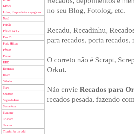
Recados, depoimentos e men
Kisses
no seu Blog, Fotolog, etc.
Lidos, Respondidos e apagados
Natal
Paixão
Recadu, Recadinhu, Recados
Pânico na TV
Para Ti
para recados, porta recados,
Paris Hilton
Páscoa
Perdão
O correto não é Scrapt, Scre
RBD
Orkut.
Romance
Roses
Sábado
Não envie
Recados para O
Sapo
Saudade
recados pesada, fazendo com
Segunda-feira
Sexta-feira
Summer
Te adoro
Te amo
Thanks for the add