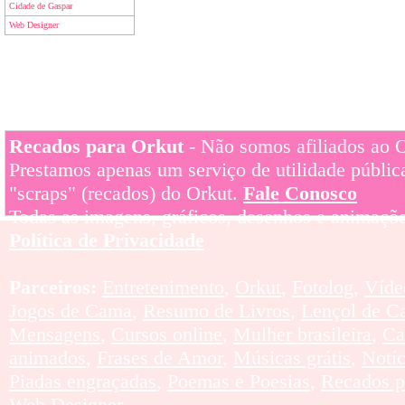
Cidade de Gaspar
Web Designer
Recados para Orkut
- Não somos afiliados ao Or
Prestamos apenas um serviço de utilidade pública
"scraps" (recados) do Orkut.
Fale Conosco
Todas as imagens, gráficos, desenhos e animaçõe
Política de Privacidade
Parceiros:
Entretenimento
,
Orkut
,
Fotolog
,
Víde
Jogos de Cama
,
Resumo de Livros
,
Lençol de C
Mensagens
,
Cursos online
,
Mulher brasileira
,
Ca
animados
,
Frases de Amor
,
Músicas grátis
,
Notí
Piadas engraçadas
,
Poemas e Poesias
,
Recados p
Web Designer