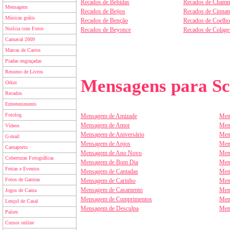
Recados de Bebidas
Recados de Chamm
Mensagens
Recados de Beijos
Recados de Cinnam
Músicas grátis
Recados de Benção
Recados de Coelho
Notícia com Fotos
Recados de Beyonce
Recados de Colag
Carnaval 2009
Marcas de Carros
Piadas engraçadas
Resumo de Livros
Mensagens para Sc
Orkut
Recados
Entretenimento
Fotolog
Mensagem de Amizade
Men
Mensagem de Amor
Men
Vídeos
Mensagem de Aniversário
Men
G-mail
Mensagem de Anjos
Men
Carnaporto
Mensagem de Ano Novo
Men
Coberturas Fotográficas
Mensagem de Bom Dia
Men
Festas e Eventos
Mensagem de Cantadas
Men
Fotos de Garotas
Mensagem de Carinho
Men
Mensagem de Casamento
Men
Jogos de Cama
Mensagem de Cumprimentos
Men
Lençol de Casal
Mensagem de Desculpa
Men
Países
Cursos online