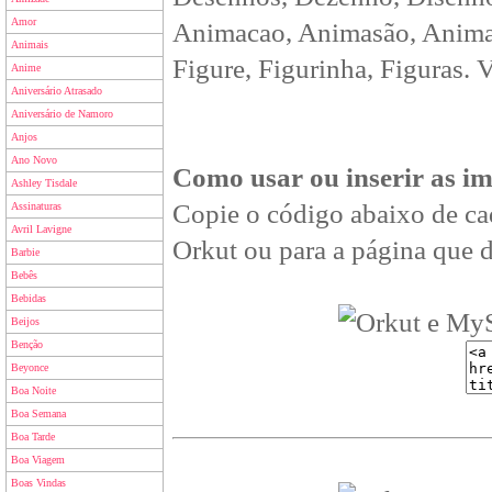
Amor
Animacao, Animasão, Animan
Animais
Figure, Figurinha, Figuras. 
Anime
Aniversário Atrasado
Aniversário de Namoro
Anjos
Ano Novo
Como usar ou inserir as i
Ashley Tisdale
Copie o código abaixo de ca
Assinaturas
Avril Lavigne
Orkut ou para a página que d
Barbie
Bebês
Bebidas
Beijos
Benção
Beyonce
Boa Noite
Boa Semana
Boa Tarde
Boa Viagem
Boas Vindas