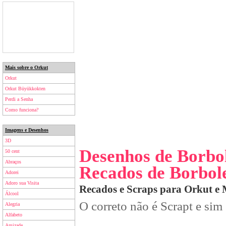
Mais sobre o Orkut
Orkut
Orkut Büyükkokten
Perdi a Senha
Como funciona?
Imagens e Desenhos
3D
Desenhos de Borbo
50 cent
Abraços
Recados de Borbol
Adorei
Adoro sua Visita
Recados e Scraps para Orkut e
Álcool
O correto não é Scrapt e sim
Alegria
Alfabeto
Amizade