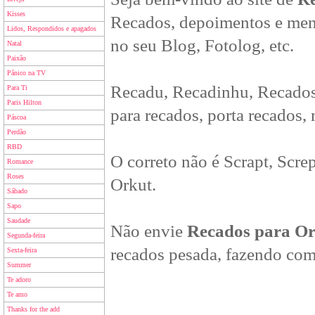
Kisses
Recados, depoimentos e men
Lidos, Respondidos e apagados
no seu Blog, Fotolog, etc.
Natal
Paixão
Pânico na TV
Recadu, Recadinhu, Recados
Para Ti
Paris Hilton
para recados, porta recados,
Páscoa
Perdão
RBD
O correto não é Scrapt, Scre
Romance
Roses
Orkut.
Sábado
Sapo
Saudade
Não envie
Recados para O
Segunda-feira
recados pesada, fazendo com
Sexta-feira
Summer
Te adoro
Te amo
Thanks for the add