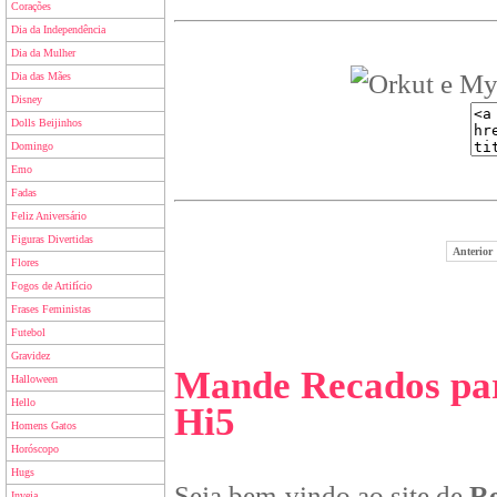
Corações
Dia da Independência
Dia da Mulher
Dia das Mães
Disney
Dolls Beijinhos
Domingo
Emo
Fadas
Feliz Aniversário
Figuras Divertidas
Anterior
Flores
Fogos de Artifício
Frases Feministas
Futebol
Gravidez
Mande Recados par
Halloween
Hello
Hi5
Homens Gatos
Horóscopo
Hugs
Seja bem-vindo ao site de
Re
Inveja