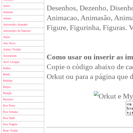
Desenhos, Dezenho, Disenho
Amor
Animais
Animacao, Animasão, Animan
Anime
Aniversário Atrasado
Figure, Figurinha, Figuras. 
Aniversário de Namoro
Anjos
Ano Novo
Ashley Tisdale
Como usar ou inserir as i
Assinaturas
Avril Lavigne
Copie o código abaixo de ca
Barbie
Orkut ou para a página que d
Bebês
Bebidas
Beijos
Benção
Beyonce
Boa Noite
Boa Semana
Boa Tarde
Boa Viagem
Boas Vindas