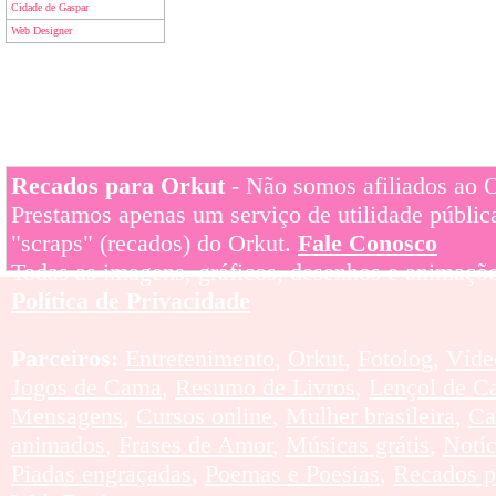
Cidade de Gaspar
Web Designer
Recados para Orkut
- Não somos afiliados ao Or
Prestamos apenas um serviço de utilidade pública
"scraps" (recados) do Orkut.
Fale Conosco
Todas as imagens, gráficos, desenhos e animaçõe
Política de Privacidade
Parceiros:
Entretenimento
,
Orkut
,
Fotolog
,
Víde
Jogos de Cama
,
Resumo de Livros
,
Lençol de C
Mensagens
,
Cursos online
,
Mulher brasileira
,
Ca
animados
,
Frases de Amor
,
Músicas grátis
,
Notí
Piadas engraçadas
,
Poemas e Poesias
,
Recados p