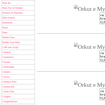
Bom dia
Bom Fim de Semana
Bonecas de Massinha
Bons Sonhos
Borboletas
Brasil
Bratz
Bubble Gum
Bubble Gum Baby
Cadê meu Scrap?
Carnaval
Casamentos
Casando
Celebridades
Cenários
Cerveja
Chammy Kitty
Cinnamoroll
Coelho Play
Colagem
Congratulations