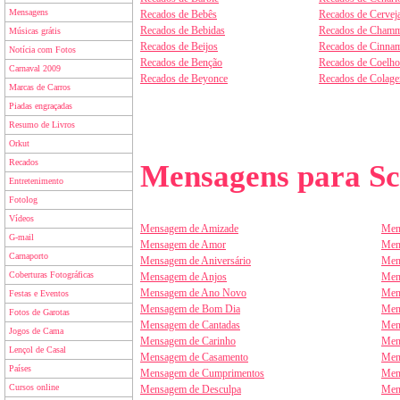
Mensagens
Recados de Bebês
Recados de Cervej
Recados de Bebidas
Recados de Chamm
Músicas grátis
Recados de Beijos
Recados de Cinnam
Notícia com Fotos
Recados de Benção
Recados de Coelho
Carnaval 2009
Recados de Beyonce
Recados de Colag
Marcas de Carros
Piadas engraçadas
Resumo de Livros
Orkut
Recados
Mensagens para Sc
Entretenimento
Fotolog
Vídeos
Mensagem de Amizade
Men
G-mail
Mensagem de Amor
Men
Carnaporto
Mensagem de Aniversário
Men
Coberturas Fotográficas
Mensagem de Anjos
Men
Mensagem de Ano Novo
Men
Festas e Eventos
Mensagem de Bom Dia
Men
Fotos de Garotas
Mensagem de Cantadas
Men
Jogos de Cama
Mensagem de Carinho
Men
Lençol de Casal
Mensagem de Casamento
Men
Países
Mensagem de Cumprimentos
Men
Cursos online
Mensagem de Desculpa
Men