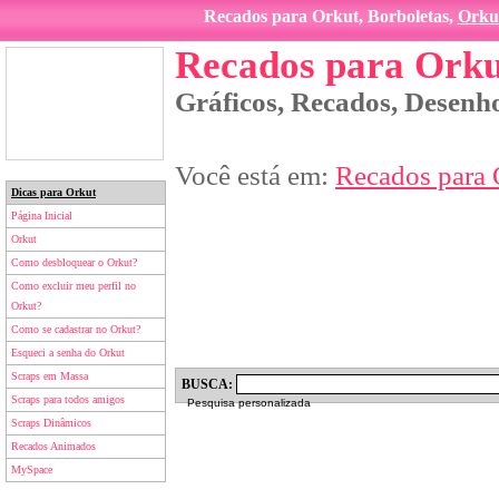
Recados para Orkut, Borboletas,
Orku
Recados para Orku
Gráficos, Recados, Desenho
Você está em:
Recados para 
Dicas para Orkut
Página Inicial
Orkut
Como desbloquear o Orkut?
Como excluir meu perfil no
Orkut?
Como se cadastrar no Orkut?
Esqueci a senha do Orkut
Scraps em Massa
BUSCA:
Scraps para todos amigos
Pesquisa personalizada
Scraps Dinâmicos
Recados Animados
MySpace