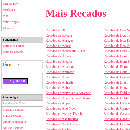
Ursinho Pooh
Mais Recados
Versículos
Vida
Volte Sempre
Welcome
Recados de 3D
Recados de Boa No
Recados de 50 cent
Recados de Boa S
Ferramentas
Recados de Abraços
Recados de Boa Ta
Recados de Adorei
Recados de Boa V
Texto com Smiles
Recados de Adoro sua Visita
Recados de Boas V
Texto no Coração
Recados de Álcool
Recados de Bom d
Recados de Alegria
Recados de Bom F
Recados de Alfabeto
Recados de Boneca
Recados de Amizade
Recados de Bons 
Recados de Amor
Recados de Borbol
Recados de Animais
Recados de Brasil
Recados de Anime
Recados de Bratz
Recados de Aniversário Atrasado
Recados de Bubbl
Sites amigos
Recados de Aniversário de Namoro
Recados de Bubbl
Recados de Anjos
Recados de Cadê m
Recados para Orkut
Recados de Ano Novo
Recados de Carnav
Poemas e Poesias
Recados de Ashley Tisdale
Recados de Casam
Frases de Amor
Recados de Assinaturas
Recados de Casan
Desenhos animados
Recados de Avril Lavigne
Recados de Celebr
Artistas Famosos
Recados de Barbie
Recados de Cenári