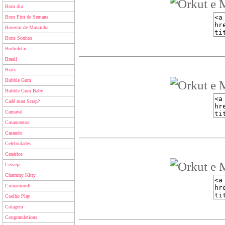
Bom dia
Bom Fim de Semana
Bonecas de Massinha
Bons Sonhos
Borboletas
Brasil
Bratz
Bubble Gum
Bubble Gum Baby
Cadê meu Scrap?
Carnaval
Casamentos
Casando
Celebridades
Cenários
Cerveja
Chammy Kitty
Cinnamoroll
Coelho Play
Colagem
Congratulations