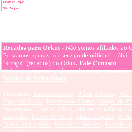
Cidade de Gaspar
Web Designer
Recados para Orkut
- Não somos afiliados ao Or
Prestamos apenas um serviço de utilidade pública
"scraps" (recados) do Orkut.
Fale Conosco
Todas as imagens, gráficos, desenhos e animaçõe
Política de Privacidade
Parceiros:
Entretenimento
,
Orkut
,
Fotolog
,
Víde
Jogos de Cama
,
Resumo de Livros
,
Lençol de C
Mensagens
,
Cursos online
,
Mulher brasileira
,
Ca
animados
,
Frases de Amor
,
Músicas grátis
,
Notí
Piadas engraçadas
,
Poemas e Poesias
,
Recados p
Web Designer