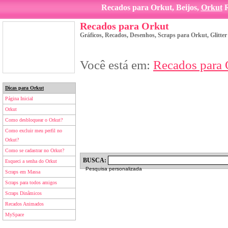
Recados para Orkut, Beijos,
Orkut
R
Recados para Orkut
Gráficos, Recados, Desenhos, Scraps para Orkut, Glitte
Você está em:
Recados para 
Dicas para Orkut
Página Inicial
Orkut
Como desbloquear o Orkut?
Como excluir meu perfil no
Orkut?
Como se cadastrar no Orkut?
BUSCA:
Esqueci a senha do Orkut
Pesquisa personalizada
Scraps em Massa
Scraps para todos amigos
Scraps Dinâmicos
Recados Animados
MySpace