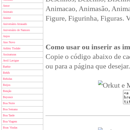
Amor
Animacao, Animasão, Animan
Animais
Figure, Figurinha, Figuras. 
Anime
Aniversário Atrasado
Aniversário de Namoro
Anjos
Ano Novo
Como usar ou inserir as i
Ashley Tisdale
Copie o código abaixo de ca
Assinaturas
Avril Lavigne
ou para a página que desejar.
Barbie
Bebês
Bebidas
Beijos
Benção
Beyonce
Boa Noite
Boa Semana
Boa Tarde
Boa Viagem
Boas Vindas