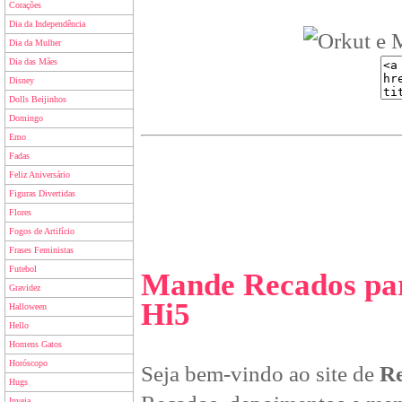
Corações
Dia da Independência
Dia da Mulher
Dia das Mães
Disney
Dolls Beijinhos
Domingo
Emo
Fadas
Feliz Aniversário
Figuras Divertidas
Flores
Fogos de Artifício
Frases Feministas
Futebol
Mande Recados par
Gravidez
Hi5
Halloween
Hello
Homens Gatos
Horóscopo
Seja bem-vindo ao site de
Re
Hugs
Inveja