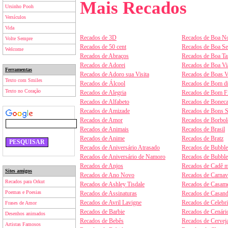
Mais Recados
Ursinho Pooh
Versículos
Vida
Recados de 3D
Recados de Boa No
Volte Sempre
Recados de 50 cent
Recados de Boa S
Welcome
Recados de Abraços
Recados de Boa Ta
Recados de Adorei
Recados de Boa V
Ferramentas
Recados de Adoro sua Visita
Recados de Boas V
Texto com Smiles
Recados de Álcool
Recados de Bom d
Texto no Coração
Recados de Alegria
Recados de Bom F
Recados de Alfabeto
Recados de Boneca
Recados de Amizade
Recados de Bons 
Recados de Amor
Recados de Borbol
Recados de Animais
Recados de Brasil
Recados de Anime
Recados de Bratz
Recados de Aniversário Atrasado
Recados de Bubbl
Recados de Aniversário de Namoro
Recados de Bubbl
Recados de Anjos
Recados de Cadê m
Sites amigos
Recados de Ano Novo
Recados de Carnav
Recados para Orkut
Recados de Ashley Tisdale
Recados de Casam
Poemas e Poesias
Recados de Assinaturas
Recados de Casan
Recados de Avril Lavigne
Recados de Celebr
Frases de Amor
Recados de Barbie
Recados de Cenári
Desenhos animados
Recados de Bebês
Recados de Cervej
Artistas Famosos