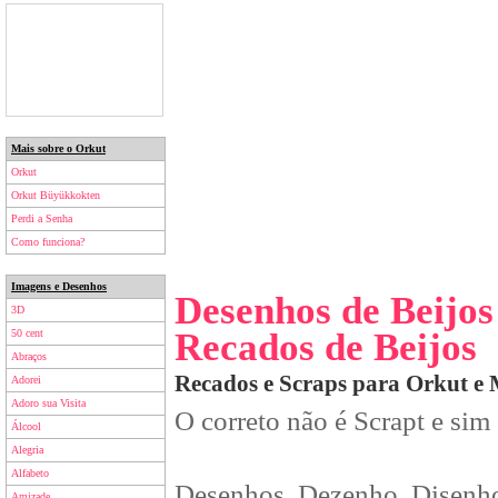
Mais sobre o Orkut
Orkut
Orkut Büyükkokten
Perdi a Senha
Como funciona?
Imagens e Desenhos
Desenhos de Beijos
3D
Recados de Beijos
50 cent
Abraços
Recados e Scraps para Orkut e
Adorei
Adoro sua Visita
O correto não é Scrapt e sim
Álcool
Alegria
Alfabeto
Desenhos, Dezenho, Disenho
Amizade