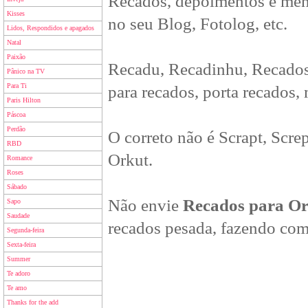
Recados, depoimentos e men
Kisses
no seu Blog, Fotolog, etc.
Lidos, Respondidos e apagados
Natal
Paixão
Recadu, Recadinhu, Recados
Pânico na TV
Para Ti
para recados, porta recados,
Paris Hilton
Páscoa
Perdão
O correto não é Scrapt, Scre
RBD
Orkut.
Romance
Roses
Sábado
Não envie
Recados para O
Sapo
Saudade
recados pesada, fazendo com
Segunda-feira
Sexta-feira
Summer
Te adoro
Te amo
Thanks for the add