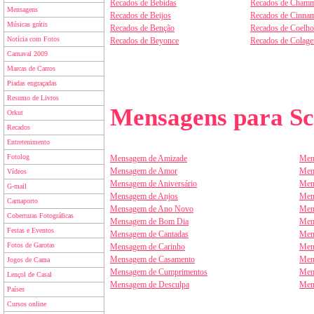
Recados de Bebidas
Recados de Chamm
Mensagens
Recados de Beijos
Recados de Cinnam
Músicas grátis
Recados de Benção
Recados de Coelho
Notícia com Fotos
Recados de Beyonce
Recados de Colag
Carnaval 2009
Marcas de Carros
Piadas engraçadas
Resumo de Livros
Mensagens para Sc
Orkut
Recados
Entretenimento
Fotolog
Mensagem de Amizade
Men
Mensagem de Amor
Men
Vídeos
Mensagem de Aniversário
Men
G-mail
Mensagem de Anjos
Men
Carnaporto
Mensagem de Ano Novo
Men
Coberturas Fotográficas
Mensagem de Bom Dia
Men
Festas e Eventos
Mensagem de Cantadas
Men
Fotos de Garotas
Mensagem de Carinho
Men
Mensagem de Casamento
Men
Jogos de Cama
Mensagem de Cumprimentos
Men
Lençol de Casal
Mensagem de Desculpa
Men
Países
Cursos online