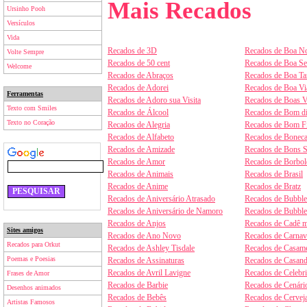
Mais Recados
Ursinho Pooh
Versículos
Vida
Recados de 3D
Recados de Boa No
Volte Sempre
Recados de 50 cent
Recados de Boa S
Welcome
Recados de Abraços
Recados de Boa Ta
Recados de Adorei
Recados de Boa V
Ferramentas
Recados de Adoro sua Visita
Recados de Boas V
Texto com Smiles
Recados de Álcool
Recados de Bom d
Texto no Coração
Recados de Alegria
Recados de Bom F
Recados de Alfabeto
Recados de Boneca
Recados de Amizade
Recados de Bons 
Recados de Amor
Recados de Borbol
Recados de Animais
Recados de Brasil
Recados de Anime
Recados de Bratz
Recados de Aniversário Atrasado
Recados de Bubbl
Recados de Aniversário de Namoro
Recados de Bubbl
Recados de Anjos
Recados de Cadê m
Sites amigos
Recados de Ano Novo
Recados de Carnav
Recados para Orkut
Recados de Ashley Tisdale
Recados de Casam
Poemas e Poesias
Recados de Assinaturas
Recados de Casan
Recados de Avril Lavigne
Recados de Celebr
Frases de Amor
Recados de Barbie
Recados de Cenári
Desenhos animados
Recados de Bebês
Recados de Cervej
Artistas Famosos