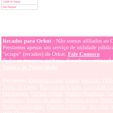
Cidade de Gaspar
Web Designer
Recados para Orkut
- Não somos afiliados ao Or
Prestamos apenas um serviço de utilidade pública
"scraps" (recados) do Orkut.
Fale Conosco
Todas as imagens, gráficos, desenhos e animaçõe
Política de Privacidade
Parceiros:
Entretenimento
,
Orkut
,
Fotolog
,
Víde
Jogos de Cama
,
Resumo de Livros
,
Lençol de C
Mensagens
,
Cursos online
,
Mulher brasileira
,
Ca
animados
,
Frases de Amor
,
Músicas grátis
,
Notí
Piadas engraçadas
,
Poemas e Poesias
,
Recados p
Web Designer