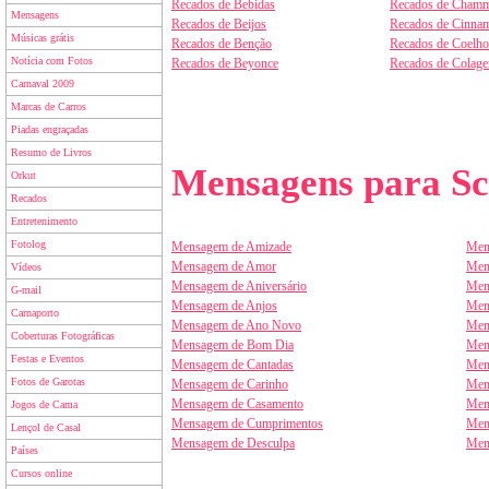
Recados de Bebidas
Recados de Chamm
Mensagens
Recados de Beijos
Recados de Cinnam
Músicas grátis
Recados de Benção
Recados de Coelho
Notícia com Fotos
Recados de Beyonce
Recados de Colag
Carnaval 2009
Marcas de Carros
Piadas engraçadas
Resumo de Livros
Mensagens para Sc
Orkut
Recados
Entretenimento
Fotolog
Mensagem de Amizade
Men
Mensagem de Amor
Men
Vídeos
Mensagem de Aniversário
Men
G-mail
Mensagem de Anjos
Men
Carnaporto
Mensagem de Ano Novo
Men
Coberturas Fotográficas
Mensagem de Bom Dia
Men
Festas e Eventos
Mensagem de Cantadas
Men
Fotos de Garotas
Mensagem de Carinho
Men
Mensagem de Casamento
Men
Jogos de Cama
Mensagem de Cumprimentos
Men
Lençol de Casal
Mensagem de Desculpa
Men
Países
Cursos online