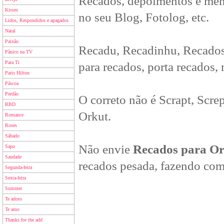
Recados, depoimentos e men
Kisses
no seu Blog, Fotolog, etc.
Lidos, Respondidos e apagados
Natal
Paixão
Recadu, Recadinhu, Recados
Pânico na TV
Para Ti
para recados, porta recados,
Paris Hilton
Páscoa
Perdão
O correto não é Scrapt, Scre
RBD
Orkut.
Romance
Roses
Sábado
Não envie
Recados para O
Sapo
Saudade
recados pesada, fazendo com
Segunda-feira
Sexta-feira
Summer
Te adoro
Te amo
Thanks for the add