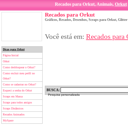
Recados para Orkut, Animais,
Orkut
Recados para Orkut
Gráficos, Recados, Desenhos, Scraps para Orkut, Glitte
Você está em:
Recados para 
Dicas para Orkut
Página Inicial
Orkut
Como desbloquear o Orkut?
Como excluir meu perfil no
Orkut?
Como se cadastrar no Orkut?
BUSCA:
Esqueci a senha do Orkut
Pesquisa personalizada
Scraps em Massa
Scraps para todos amigos
Scraps Dinâmicos
Recados Animados
MySpace