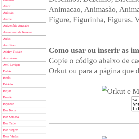
Amor
Animacao, Animasão, Animan
Animais
Figure, Figurinha, Figuras. 
Anime
Aniversário Atrasado
Aniversário de Namoro
Anjos
Ano Novo
Como usar ou inserir as i
Ashley Tisdale
Copie o código abaixo de ca
Assinaturas
Avril Lavigne
Orkut ou para a página que d
Barbie
Bebês
Bebidas
Beijos
Benção
Beyonce
Boa Noite
Boa Semana
Boa Tarde
Boa Viagem
Boas Vindas