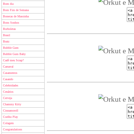
Bom dia
Bom Fim de Semana
Bonecas de Massinha
Bons Sonhos
Borboletas
Brasil
Bratz
Bubble Gum
Bubble Gum Baby
Cadê meu Scrap?
Carnaval
Casamentos
Casando
Celebridades
Cenários
Cerveja
Chammy Kitty
Cinnamoroll
Coelho Play
Colagem
Congratulations