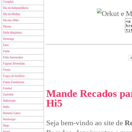
Corações
Dia da Independência
Dia da Mulher
Dia das Mães
Disney
Dolls Beijinhos
Domingo
Emo
Fadas
Feliz Aniversário
A
Figuras Divertidas
Flores
Fogos de Artifício
Frases Feministas
Futebol
Mande Recados par
Gravidez
Hi5
Halloween
Hello
Homens Gatos
Horóscopo
Seja bem-vindo ao site de
Re
Hugs
Inveja