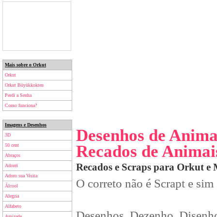
Mais sobre o Orkut
Orkut
Orkut Büyükkokten
Perdi a Senha
Como funciona?
Imagens e Desenhos
Desenhos de Anima
3D
Recados de Animai
50 cent
Abraços
Recados e Scraps para Orkut e
Adorei
Adoro sua Visita
O correto não é Scrapt e sim
Álcool
Alegria
Alfabeto
Desenhos, Dezenho, Disenho
Amizade