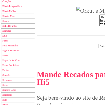
Corações
Dia da Independência
Dia da Mulher
Dia das Mães
Disney
Dolls Beijinhos
Domingo
Emo
Fadas
Feliz Aniversário
Anter
Figuras Divertidas
Flores
Fogos de Artifício
Frases Feministas
Futebol
Mande Recados par
Gravidez
Hi5
Halloween
Hello
Homens Gatos
Horóscopo
Seja bem-vindo ao site de
Re
Hugs
Inveja