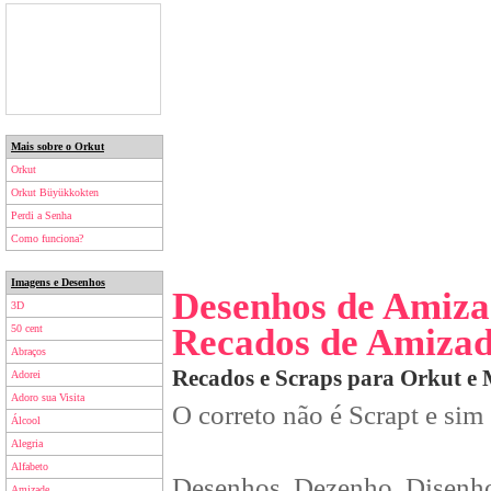
Mais sobre o Orkut
Orkut
Orkut Büyükkokten
Perdi a Senha
Como funciona?
Imagens e Desenhos
Desenhos de Amiza
3D
Recados de Amiza
50 cent
Abraços
Recados e Scraps para Orkut e
Adorei
Adoro sua Visita
O correto não é Scrapt e sim
Álcool
Alegria
Alfabeto
Desenhos, Dezenho, Disenho
Amizade