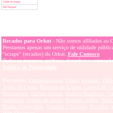
Cidade de Gaspar
Web Designer
Recados para Orkut
- Não somos afiliados ao Or
Prestamos apenas um serviço de utilidade pública
"scraps" (recados) do Orkut.
Fale Conosco
Todas as imagens, gráficos, desenhos e animaçõe
Política de Privacidade
Parceiros:
Entretenimento
,
Orkut
,
Fotolog
,
Víde
Jogos de Cama
,
Resumo de Livros
,
Lençol de C
Mensagens
,
Cursos online
,
Mulher brasileira
,
Ca
animados
,
Frases de Amor
,
Músicas grátis
,
Notí
Piadas engraçadas
,
Poemas e Poesias
,
Recados p
Web Designer