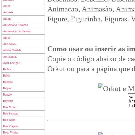
Amor
Animacao, Animasão, Animan
Animais
Figure, Figurinha, Figuras. 
Anime
Aniversário Atrasado
Aniversário de Namoro
Anjos
Ano Novo
Como usar ou inserir as i
Ashley Tisdale
Copie o código abaixo de ca
Assinaturas
Avril Lavigne
Orkut ou para a página que d
Barbie
Bebês
Bebidas
Beijos
Benção
Beyonce
Boa Noite
Boa Semana
Boa Tarde
Boa Viagem
Boas Vindas