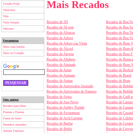
Mais Recados
Ursinho Pooh
Versículos
Vida
Recados de 3D
Recados de Boa No
Volte Sempre
Recados de 50 cent
Recados de Boa S
Welcome
Recados de Abraços
Recados de Boa Ta
Recados de Adorei
Recados de Boa V
Ferramentas
Recados de Adoro sua Visita
Recados de Boas V
Texto com Smiles
Recados de Álcool
Recados de Bom d
Texto no Coração
Recados de Alegria
Recados de Bom F
Recados de Alfabeto
Recados de Boneca
Recados de Amizade
Recados de Bons 
Recados de Amor
Recados de Borbol
Recados de Animais
Recados de Brasil
Recados de Anime
Recados de Bratz
Recados de Aniversário Atrasado
Recados de Bubbl
Recados de Aniversário de Namoro
Recados de Bubbl
Recados de Anjos
Recados de Cadê m
Sites amigos
Recados de Ano Novo
Recados de Carnav
Recados para Orkut
Recados de Ashley Tisdale
Recados de Casam
Poemas e Poesias
Recados de Assinaturas
Recados de Casan
Recados de Avril Lavigne
Recados de Celebr
Frases de Amor
Recados de Barbie
Recados de Cenári
Desenhos animados
Recados de Bebês
Recados de Cervej
Artistas Famosos