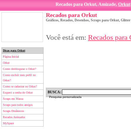
Recados para Orkut, Amizade,
Orkut
Recados para Orkut
Gráficos, Recados, Desenhos, Scraps para Orkut, Glitte
Você está em:
Recados para 
Dicas para Orkut
Página Inicial
Orkut
Como desbloquear o Orkut?
Como excluir meu perfil no
Orkut?
Como se cadastrar no Orkut?
BUSCA:
Esqueci a senha do Orkut
Pesquisa personalizada
Scraps em Massa
Scraps para todos amigos
Scraps Dinâmicos
Recados Animados
MySpace