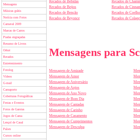
Recados de Bebidas
Recados de Chamm
Mensagens
Recados de Beijos
Recados de Cinnam
Músicas grátis
Recados de Benção
Recados de Coelho
Notícia com Fotos
Recados de Beyonce
Recados de Colag
Carnaval 2009
Marcas de Carros
Piadas engraçadas
Resumo de Livros
Mensagens para Sc
Orkut
Recados
Entretenimento
Fotolog
Mensagem de Amizade
Men
Mensagem de Amor
Men
Vídeos
Mensagem de Aniversário
Men
G-mail
Mensagem de Anjos
Men
Carnaporto
Mensagem de Ano Novo
Men
Coberturas Fotográficas
Mensagem de Bom Dia
Men
Festas e Eventos
Mensagem de Cantadas
Men
Fotos de Garotas
Mensagem de Carinho
Men
Mensagem de Casamento
Men
Jogos de Cama
Mensagem de Cumprimentos
Men
Lençol de Casal
Mensagem de Desculpa
Men
Países
Cursos online