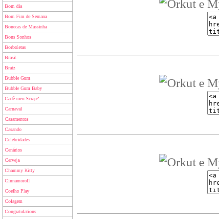
Bom dia
Bom Fim de Semana
Bonecas de Massinha
Bons Sonhos
Borboletas
Brasil
Bratz
Bubble Gum
Bubble Gum Baby
Cadê meu Scrap?
Carnaval
Casamentos
Casando
Celebridades
Cenários
Cerveja
Chammy Kitty
Cinnamoroll
Coelho Play
Colagem
Congratulations