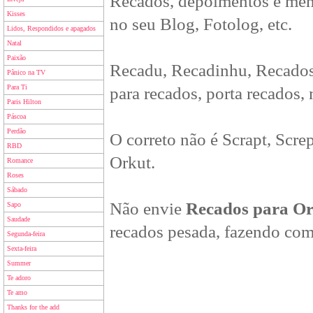
Recados, depoimentos e men
Kisses
no seu Blog, Fotolog, etc.
Lidos, Respondidos e apagados
Natal
Paixão
Recadu, Recadinhu, Recados
Pânico na TV
Para Ti
para recados, porta recados,
Paris Hilton
Páscoa
Perdão
O correto não é Scrapt, Scre
RBD
Orkut.
Romance
Roses
Sábado
Não envie
Recados para O
Sapo
Saudade
recados pesada, fazendo com
Segunda-feira
Sexta-feira
Summer
Te adoro
Te amo
Thanks for the add