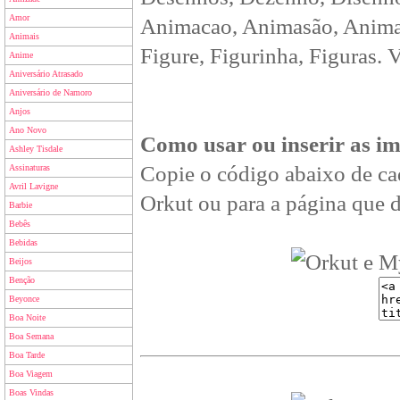
Amor
Animacao, Animasão, Animan
Animais
Figure, Figurinha, Figuras. 
Anime
Aniversário Atrasado
Aniversário de Namoro
Anjos
Ano Novo
Como usar ou inserir as i
Ashley Tisdale
Copie o código abaixo de ca
Assinaturas
Avril Lavigne
Orkut ou para a página que d
Barbie
Bebês
Bebidas
Beijos
Benção
Beyonce
Boa Noite
Boa Semana
Boa Tarde
Boa Viagem
Boas Vindas