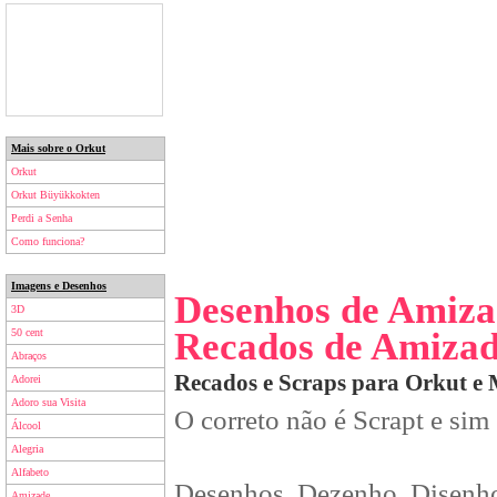
Mais sobre o Orkut
Orkut
Orkut Büyükkokten
Perdi a Senha
Como funciona?
Imagens e Desenhos
Desenhos de Amiza
3D
Recados de Amiza
50 cent
Abraços
Recados e Scraps para Orkut e
Adorei
Adoro sua Visita
O correto não é Scrapt e sim
Álcool
Alegria
Alfabeto
Desenhos, Dezenho, Disenho
Amizade