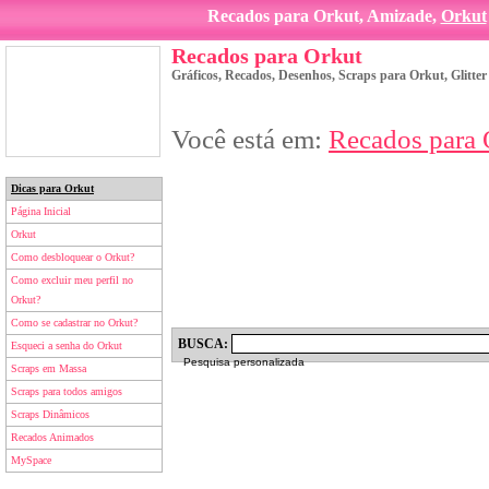
Recados para Orkut, Amizade,
Orkut
Recados para Orkut
Gráficos, Recados, Desenhos, Scraps para Orkut, Glitte
Você está em:
Recados para 
Dicas para Orkut
Página Inicial
Orkut
Como desbloquear o Orkut?
Como excluir meu perfil no
Orkut?
Como se cadastrar no Orkut?
BUSCA:
Esqueci a senha do Orkut
Pesquisa personalizada
Scraps em Massa
Scraps para todos amigos
Scraps Dinâmicos
Recados Animados
MySpace