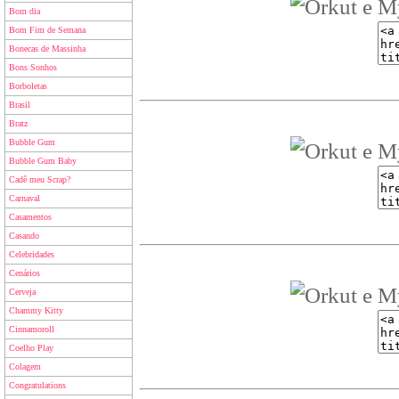
Bom dia
Bom Fim de Semana
Bonecas de Massinha
Bons Sonhos
Borboletas
Brasil
Bratz
Bubble Gum
Bubble Gum Baby
Cadê meu Scrap?
Carnaval
Casamentos
Casando
Celebridades
Cenários
Cerveja
Chammy Kitty
Cinnamoroll
Coelho Play
Colagem
Congratulations