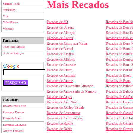
Mais Recados
Ursinho Pooh
Versículos
Vida
Recados de 3D
Recados de Boa No
Volte Sempre
Recados de 50 cent
Recados de Boa S
Welcome
Recados de Abraços
Recados de Boa Ta
Recados de Adorei
Recados de Boa V
Ferramentas
Recados de Adoro sua Visita
Recados de Boas V
Texto com Smiles
Recados de Álcool
Recados de Bom d
Texto no Coração
Recados de Alegria
Recados de Bom F
Recados de Alfabeto
Recados de Boneca
Recados de Amizade
Recados de Bons 
Recados de Amor
Recados de Borbol
Recados de Animais
Recados de Brasil
Recados de Anime
Recados de Bratz
Recados de Aniversário Atrasado
Recados de Bubbl
Recados de Aniversário de Namoro
Recados de Bubbl
Recados de Anjos
Recados de Cadê m
Sites amigos
Recados de Ano Novo
Recados de Carnav
Recados para Orkut
Recados de Ashley Tisdale
Recados de Casam
Poemas e Poesias
Recados de Assinaturas
Recados de Casan
Recados de Avril Lavigne
Recados de Celebr
Frases de Amor
Recados de Barbie
Recados de Cenári
Desenhos animados
Recados de Bebês
Recados de Cervej
Artistas Famosos