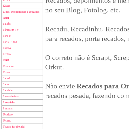
Recados, depoimentos e men
Kisses
no seu Blog, Fotolog, etc.
Lidos, Respondidos e apagados
Natal
Paixão
Recadu, Recadinhu, Recados
Pânico na TV
Para Ti
para recados, porta recados,
Paris Hilton
Páscoa
Perdão
O correto não é Scrapt, Scre
RBD
Orkut.
Romance
Roses
Sábado
Não envie
Recados para O
Sapo
Saudade
recados pesada, fazendo com
Segunda-feira
Sexta-feira
Summer
Te adoro
Te amo
Thanks for the add