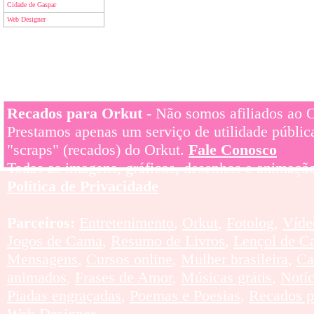
Cidade de Gaspar
Web Designer
Recados para Orkut
- Não somos afiliados ao Or
Prestamos apenas um serviço de utilidade pública
"scraps" (recados) do Orkut.
Fale Conosco
Todas as imagens, gráficos, desenhos e animaçõe
Política de Privacidade
Parceiros:
Entretenimento
,
Orkut
,
Fotolog
,
Víde
Jogos de Cama
,
Resumo de Livros
,
Lençol de C
Mensagens
,
Cursos online
,
Mulher brasileira
,
Ca
animados
,
Frases de Amor
,
Músicas grátis
,
Notí
Piadas engraçadas
,
Poemas e Poesias
,
Recados p
Web Designer