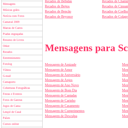
Recados de Bebidas
Recados de Chamm
Mensagens
Recados de Beijos
Recados de Cinnam
Músicas grátis
Recados de Benção
Recados de Coelho
Notícia com Fotos
Recados de Beyonce
Recados de Colag
Carnaval 2009
Marcas de Carros
Piadas engraçadas
Resumo de Livros
Mensagens para Sc
Orkut
Recados
Entretenimento
Fotolog
Mensagem de Amizade
Men
Mensagem de Amor
Men
Vídeos
Mensagem de Aniversário
Men
G-mail
Mensagem de Anjos
Men
Carnaporto
Mensagem de Ano Novo
Men
Coberturas Fotográficas
Mensagem de Bom Dia
Men
Festas e Eventos
Mensagem de Cantadas
Men
Fotos de Garotas
Mensagem de Carinho
Men
Mensagem de Casamento
Men
Jogos de Cama
Mensagem de Cumprimentos
Men
Lençol de Casal
Mensagem de Desculpa
Men
Países
Cursos online