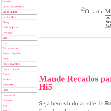
Corações
Dia da Independência
Dia da Mulher
Dia das Mães
Disney
Dolls Beijinhos
Domingo
Emo
Fadas
Feliz Aniversário
Figuras Divertidas
Flores
Fogos de Artifício
Frases Feministas
Futebol
Mande Recados par
Gravidez
Hi5
Halloween
Hello
Homens Gatos
Horóscopo
Seja bem-vindo ao site de
Re
Hugs
Inveja