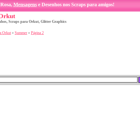
Rosa,
Mensagens
e Desenhos nos Scraps para amigos!
 Orkut
nhos, Scraps para Orkut, Glitter Graphics
a Orkut
»
Summer
»
Página 2