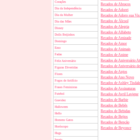
Corações
Recados de Abraços
Dia da Independência
Recados de Adorei
Dia da Mulher
Recados de Adoro sua Visi
Recados de Álcool
Dia das Mães
Recados de Alegria
Disney
Recados de Alfabeto
Dolls Beijinhos
Recados de Amizade
Domingo
Recados de Amor
Emo
Recados de Animais
Fadas
Recados de Anime
Recados de Aniversário A
Feliz Aniversário
Recados de Aniversário d
Figuras Divertidas
Recados de Anjos
Flores
Recados de Ano Novo
Fogos de Artifício
Recados de Ashley Tisdal
Frases Feministas
Recados de Assinaturas
Futebol
Recados de Avril Lavigne
Recados de Barbie
Gravidez
Recados de Bebês
Halloween
Recados de Bebidas
Hello
Recados de Beijos
Homens Gatos
Recados de Benção
Horóscopo
Recados de Beyonce
Hugs
Inveja