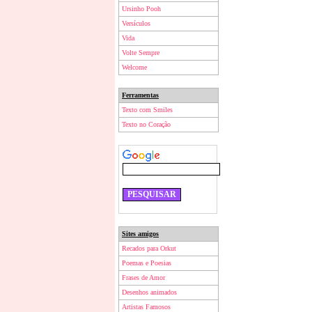
Ursinho Pooh
Versículos
Vida
Volte Sempre
Welcome
Ferramentas
Texto com Smiles
Texto no Coração
Sites amigos
Recados para Orkut
Poemas e Poesias
Frases de Amor
Desenhos animados
Artistas Famosos