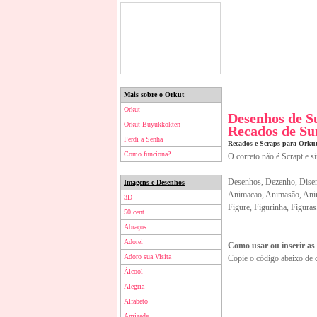
Mais sobre o Orkut
Orkut
Desenhos de 
Orkut Büyükkokten
Recados de S
Perdi a Senha
Recados e Scraps para Orku
Como funciona?
O correto não é Scrapt e s
Desenhos, Dezenho, Disen
Imagens e Desenhos
Animacao, Animasão, Anim
3D
Figure, Figurinha, Figuras
50 cent
Abraços
Adorei
Como usar ou inserir as
Adoro sua Visita
Copie o código abaixo de 
Álcool
Alegria
Alfabeto
Amizade