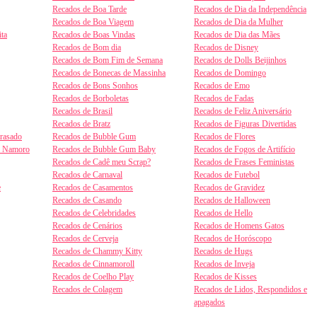
Recados de Boa Tarde
Recados de Dia da Independência
Recados de Boa Viagem
Recados de Dia da Mulher
ta
Recados de Boas Vindas
Recados de Dia das Mães
Recados de Bom dia
Recados de Disney
Recados de Bom Fim de Semana
Recados de Dolls Beijinhos
Recados de Bonecas de Massinha
Recados de Domingo
Recados de Bons Sonhos
Recados de Emo
Recados de Borboletas
Recados de Fadas
Recados de Brasil
Recados de Feliz Aniversário
Recados de Bratz
Recados de Figuras Divertidas
trasado
Recados de Bubble Gum
Recados de Flores
e Namoro
Recados de Bubble Gum Baby
Recados de Fogos de Artifício
Recados de Cadê meu Scrap?
Recados de Frases Feministas
Recados de Carnaval
Recados de Futebol
e
Recados de Casamentos
Recados de Gravidez
Recados de Casando
Recados de Halloween
Recados de Celebridades
Recados de Hello
Recados de Cenários
Recados de Homens Gatos
Recados de Cerveja
Recados de Horóscopo
Recados de Chammy Kitty
Recados de Hugs
Recados de Cinnamoroll
Recados de Inveja
Recados de Coelho Play
Recados de Kisses
Recados de Colagem
Recados de Lidos, Respondidos e
apagados