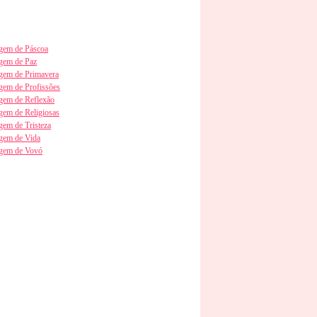
em de Páscoa
gem de Paz
em de Primavera
em de Profissões
em de Reflexão
em de Religiosas
em de Tristeza
gem de Vida
gem de Vovó