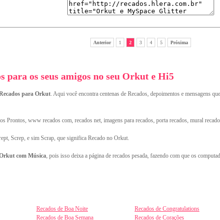
Anterior
1
2
3
4
5
Próxima
 para os seus amigos no seu Orkut e Hi5
Recados para Orkut
. Aqui você encontra centenas de Recados, depoimentos e mensagens qu
s Prontos, www recados com, recados net, imagens para recados, porta recados, mural recado
rept, Screp, e sim Scrap, que significa Recado no Orkut.
 Orkut com Música
, pois isso deixa a página de recados pesada, fazendo com que os computad
Recados de Boa Noite
Recados de Congratulations
Recados de Boa Semana
Recados de Corações