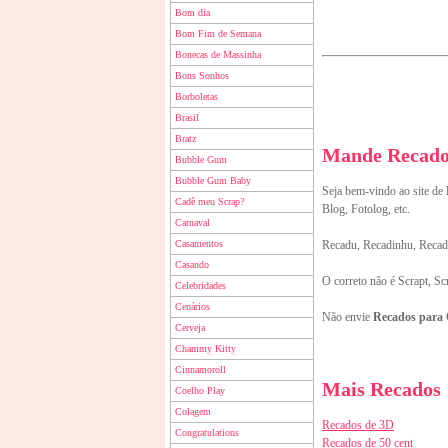
Bom dia
Bom Fim de Semana
Bonecas de Massinha
Bons Sonhos
Borboletas
Brasil
Bratz
Mande Recados
Bubble Gum
Bubble Gum Baby
Seja bem-vindo ao site de
Cadê meu Scrap?
Blog, Fotolog, etc.
Carnaval
Casamentos
Recadu, Recadinhu, Recado
Casando
O correto não é Scrapt, Sc
Celebridades
Cenários
Não envie
Recados para
Cerveja
Chammy Kitty
Cinnamoroll
Mais Recados
Coelho Play
Colagem
Recados de 3D
Congratulations
Recados de 50 cent