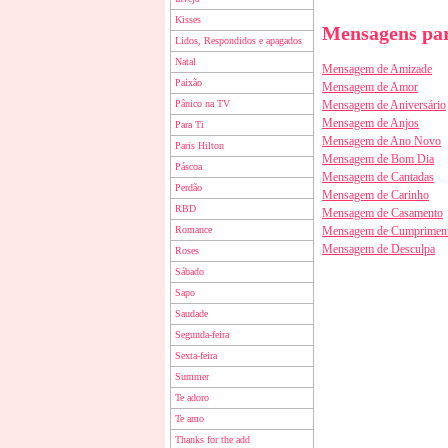
Kisses
Mensagens par
Lidos, Respondidos e apagados
Natal
Mensagem de Amizade
Paixão
Mensagem de Amor
Pânico na TV
Mensagem de Aniversário
Mensagem de Anjos
Para Ti
Mensagem de Ano Novo
Paris Hilton
Mensagem de Bom Dia
Páscoa
Mensagem de Cantadas
Perdão
Mensagem de Carinho
RBD
Mensagem de Casamento
Romance
Mensagem de Cumprimen
Mensagem de Desculpa
Roses
Sábado
Sapo
Saudade
Segunda-feira
Sexta-feira
Summer
Te adoro
Te amo
Thanks for the add