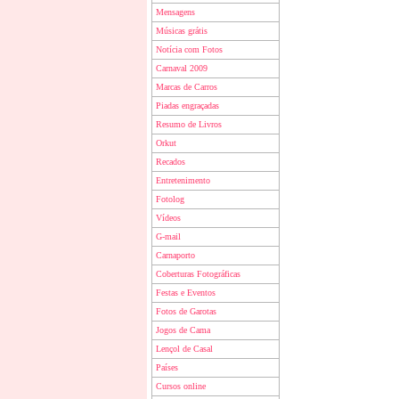
Mensagens
Músicas grátis
Notícia com Fotos
Carnaval 2009
Marcas de Carros
Piadas engraçadas
Resumo de Livros
Orkut
Recados
Entretenimento
Fotolog
Vídeos
G-mail
Carnaporto
Coberturas Fotográficas
Festas e Eventos
Fotos de Garotas
Jogos de Cama
Lençol de Casal
Países
Cursos online