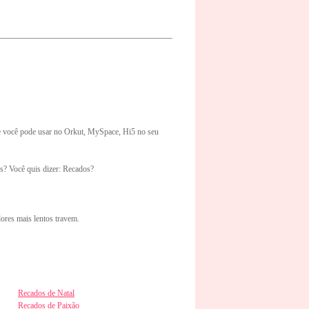
e você pode usar no Orkut, MySpace, Hi5 no seu
s? Você quis dizer: Recados?
ores mais lentos travem.
Recados de Natal
Recados de Paixão