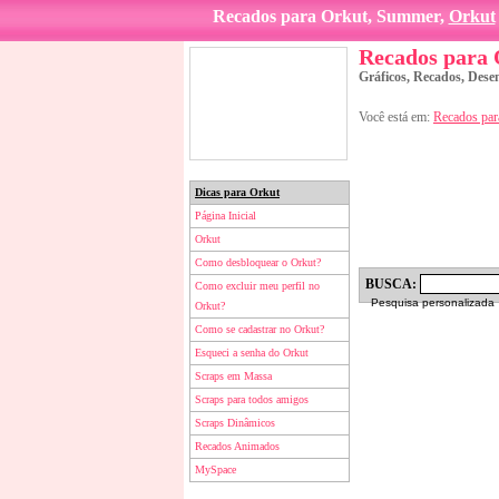
Recados para Orkut, Summer,
Orkut
Recados para
Gráficos, Recados, Dese
Você está em:
Recados par
Dicas para Orkut
Página Inicial
Orkut
Como desbloquear o Orkut?
BUSCA:
Como excluir meu perfil no
Pesquisa personalizada
Orkut?
Como se cadastrar no Orkut?
Esqueci a senha do Orkut
Scraps em Massa
Scraps para todos amigos
Scraps Dinâmicos
Recados Animados
MySpace