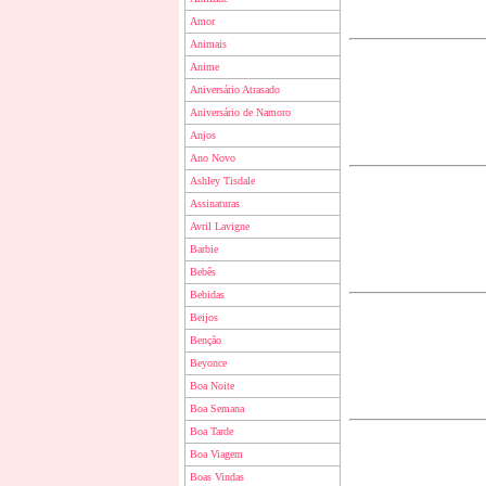
Amor
Animais
Anime
Aniversário Atrasado
Aniversário de Namoro
Anjos
Ano Novo
Ashley Tisdale
Assinaturas
Avril Lavigne
Barbie
Bebês
Bebidas
Beijos
Benção
Beyonce
Boa Noite
Boa Semana
Boa Tarde
Boa Viagem
Boas Vindas